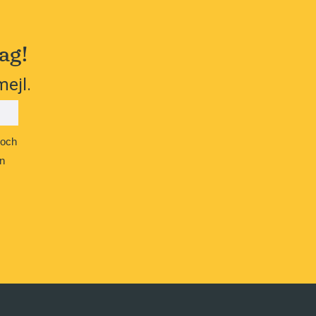
ag!
mejl.
 och
n