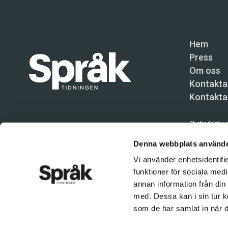
Hem
Press
Om oss
Kontakta
Kontakta
Chefredaktör o
Språktidninge
Denna webbplats använde
Vi använder enhetsidentifie
Kundtjänst och
funktioner för sociala medi
Användning av 
annan information från din
tillåten. Inne
med. Dessa kan i sin tur k
© Språktidnin
som de har samlat in när d