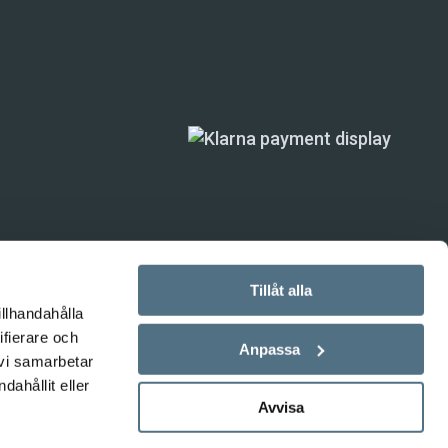
Tillåt alla
illhandahålla
ifierare och
ande) är inte
Anpassa
 vi samarbetar
ahållit eller
Avvisa