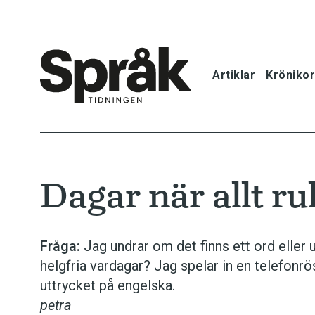
Artiklar
Krönikor
Hem
Artiklar
Dagar när allt ru
Krönikor
Språkfrågor
Fråga:
Jag undrar om det finns ett ord eller 
helgfria vardagar? Jag spelar in en telefonröst
Skrivtips
uttrycket på engelska.
petra
Bokrecensi