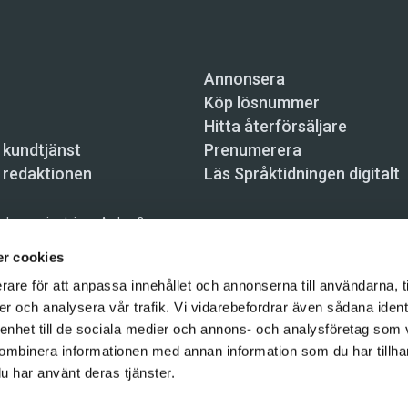
Annonsera
Köp lösnummer
Hitta återförsäljare
 kundtjänst
Prenumerera
 redaktionen
Läs Språktidningen digitalt
ch ansvarig utgivare:
Anders Svensson
n, Skeppsbron 34, 111 30 Stockholm,
info@spraktidningen.se
r cookies
rare för att anpassa innehållet och annonserna till användarna, t
 prenumeration: 08-121 062 34 (vardagar 8–17),
kundtjanst@spraktidningen.se
er och analysera vår trafik. Vi vidarebefordrar även sådana ident
automatiska tjänster och maskinläsbara metoder (robotar, spiders, indexering och likn
 enhet till de sociala medier och annons- och analysföretag som
hållet på denna webbplats är upphovsrättsligt skyddat.
ombinera informationen med annan information som du har tillhand
gen och Vetenskapsmedia i Sverige AB 2026
u har använt deras tjänster.