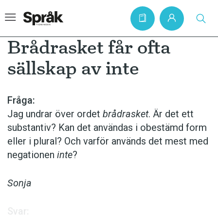
Brådrasket får ofta
sällskap av inte
Hem
Artiklar
Fråga:
Jag undrar över ordet
brådrasket
. Är det ett
Krönikor
substantiv? Kan det användas i obestämd form
Språkfrågor
eller i plural? Och varför används det mest med
Skrivtips
negationen
inte
?
Bokrecensioner
Sonja
Kviss
Podden
Svar: