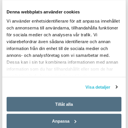
PUBLICERAD 2022-08-02
Denna webbplats använder cookies
Vi använder enhetsidentifierare för att anpassa innehållet
och annonserna till användarna, tillhandahålla funktioner
för sociala medier och analysera vår trafik. Vi
vidarebefordrar även sådana identifierare och annan
information från din enhet till de sociala medier och
annons- och analysföretag som vi samarbetar med.
Dessa kan i sin tur kombinera informationen med annan
information som du har tillhandahållit eller som de har
samlat in när du har använt deras tjänster.
Visa detaljer
Tillåt alla
Anpassa