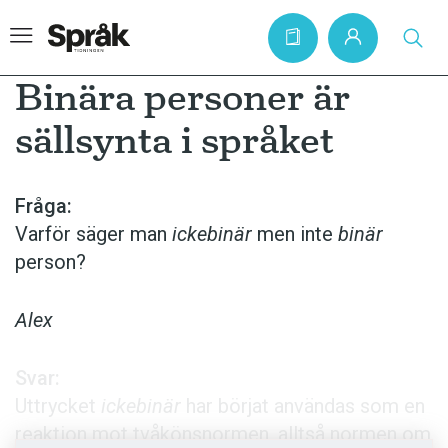
Binära personer är
sällsynta i språket
Hem
Artiklar
Fråga:
Varför säger man
ickebinär
men inte
binär
Krönikor
person?
Språkfrågor
Skrivtips
Alex
Bokrecensioner
Svar:
Kviss
Uttrycket
ickebinär
har börjat användas som en
Podden
reaktion mot tvåkönsnormen, alltså normen om