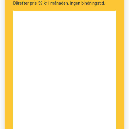
Därefter pris 59 kr i månaden. Ingen bindningstid.
binära. Många transpersoner är också binära:
man kan vara transkille eller transtjej.” Vi får se
om det blir mer spritt.
Åsa Holmér, Språkrådet