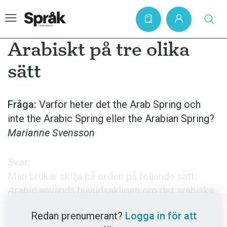
Arabiskt på tre olika
sätt
Hem
Artiklar
Fråga:
Varför heter det the Arab Spring och
inte the Arabic Spring eller the Arabian Spring?
Krönikor
Marianne Svensson
Språkfrågor
Skrivtips
Svar:
Bokrecensioner
Man brukar skilja på orden på följande sätt:
Arabic
används huvudsakligen om det arabiska
Kviss
språket och den arabiska litteraturen (notera
Podden
Redan prenumerant?
Logga in för att
att
Arabic
ska uttalas med betoningen på den