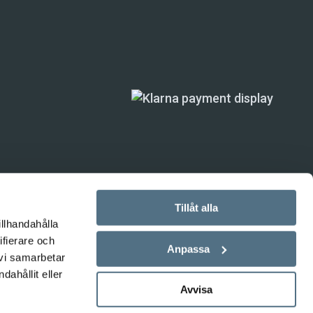
Tillåt alla
illhandahålla
ifierare och
ande) är inte
Anpassa
 vi samarbetar
ahållit eller
Avvisa