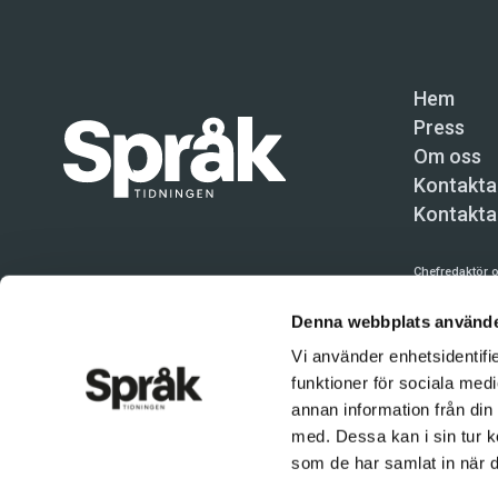
Hem
Press
Om oss
Kontakta
Kontakta
Chefredaktör o
Språktidninge
Denna webbplats använde
Kundtjänst och
Vi använder enhetsidentifie
funktioner för sociala medi
Användning av 
tillåten. Inne
annan information från din
med. Dessa kan i sin tur k
© Språktidnin
som de har samlat in när d