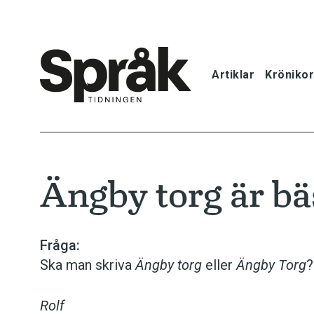
Artiklar
Krönikor
Hem
Artiklar
Ängby torg är bä
Krönikor
Språkfrågor
Fråga:
Ska man skriva
Ängby torg
eller
Ängby Torg
?
Skrivtips
Rolf
Bokrecensi