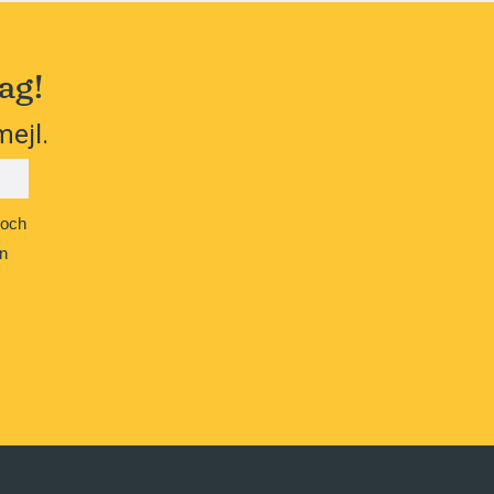
ag!
mejl.
 och
n