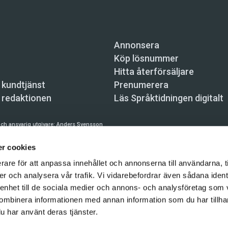
Annonsera
Köp lösnummer
Hitta återförsäljare
 kundtjänst
Prenumerera
 redaktionen
Läs Språktidningen digitalt
ch ansvarig utgivare:
Anders Svensson
n, Skeppsbron 34, 111 30 Stockholm,
info@spraktidningen.se
r cookies
 prenumeration: 08-121 062 34 (vardagar 8–17),
kundtjanst@spraktidningen.se
rare för att anpassa innehållet och annonserna till användarna, t
er och analysera vår trafik. Vi vidarebefordrar även sådana ident
automatiska tjänster och maskinläsbara metoder (robotar, spiders, indexering och likn
hållet på denna webbplats är upphovsrättsligt skyddat.
 enhet till de sociala medier och annons- och analysföretag som
ombinera informationen med annan information som du har tillhand
gen och Vetenskapsmedia i Sverige AB 2026
u har använt deras tjänster.