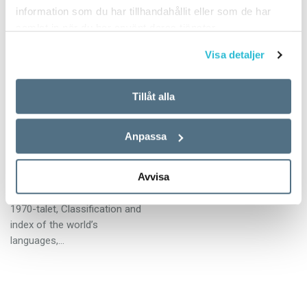
information som du har tillhandahållit eller som de har
samlat in när du har använt deras tjänster.
Visa detaljer
Vill vi verkligen ha
fler språk?
Tillåt alla
KRÖNIKOR
28 OKTOBER 2012
Anpassa
I en katalog över världens
språk som de amerikanska
Avvisa
lingvisterna Charles och
Florence Voegelin gav ut på
1970-talet, Classification and
index of the world’s
languages,…