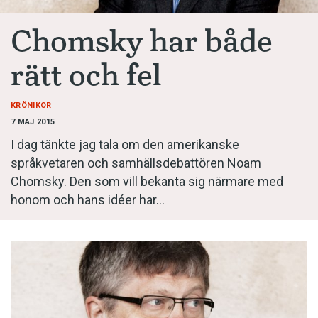
Anmäl till språkpolisen
Chomsky har både
Föreslå nyord
Annonsera
rätt och fel
Prenumerera
KRÖNIKOR
Läs Språktidningen digitalt
7 MAJ 2015
Press
I dag tänkte jag tala om den amerikanske
språkvetaren och samhällsdebattören Noam
Chomsky. Den som vill bekanta sig närmare med
honom och hans idéer har…