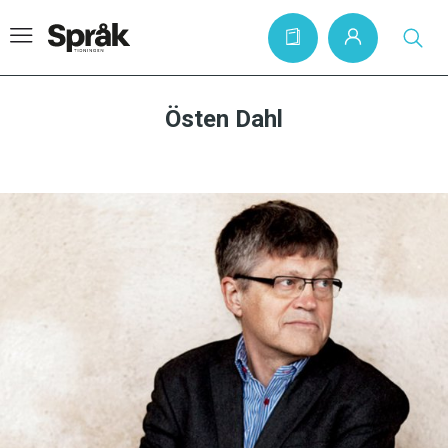
Östen Dahl
Hem
Artiklar
Krönikor
Språkfrågor
Skrivtips
Bokrecensioner
Kviss
Podden