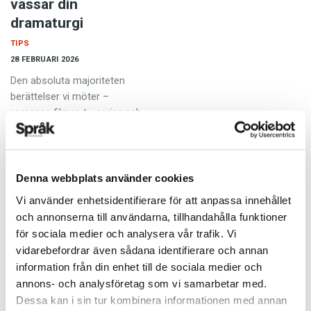
vässar din
dramaturgi
TIPS
28 FEBRUARI 2026
Den absoluta majoriteten
berättelser vi möter –
romaner, filmer, tv-serier och
reportage – följer mer eller
mindre medvetet samma
drama­turgi. Det är ingen
slump. Redan…
Denna webbplats använder cookies
Vi använder enhetsidentifierare för att anpassa innehållet
och annonserna till användarna, tillhandahålla funktioner
för sociala medier och analysera vår trafik. Vi
vidarebefordrar även sådana identifierare och annan
information från din enhet till de sociala medier och
annons- och analysföretag som vi samarbetar med.
Lägg ut rälsen för
Dessa kan i sin tur kombinera informationen med annan