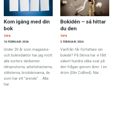
Kom igång med din
Bokidén – så hittar
bok
du den
TIPS
TIPS
10 FEBRUARI 2026
3 FEBRUARI 2026
Under 20 år som magasins-
Varifrån får författare sin
och bokredaktör har jag mött
bokidé? På Skriva har vi fått
alla sorters skribenter:
säkert hundra olika svar på
idésprutorna, arbetshästarna,
den frågan genom åren. I en
stilisterna, brödskrivarna, de
dröm (Elin Cullhed). När…
som har ett ”ärende” … Alla
har…