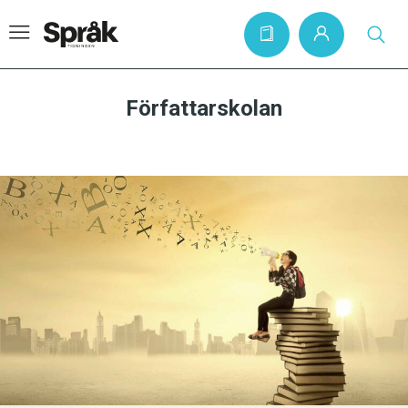
Författarskolan
Hem
Artiklar
Krönikor
Språkfrågor
Skrivtips
Bokrecensioner
Kviss
Podden