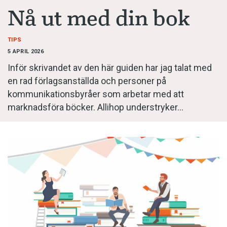
Anmäl till språkpolisen
Nå ut med din bok
Föreslå nyord
Annonsera
TIPS
5 APRIL 2026
Prenumerera
Inför skrivandet av den här guiden har jag talat med
Läs Språktidningen digitalt
en rad förlagsanställda och personer på
kommunikationsbyråer som arbetar med att
Press
marknadsföra böcker. Allihop understryker…