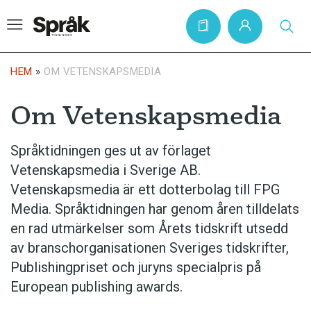
HEM
»
OM VETENSKAPSMEDIA
Om Vetenskapsmedia
Hem
Artiklar
Språktidningen ges ut av förlaget
Krönikor
Vetenskapsmedia i Sverige AB.
Språkfrågor
Vetenskapsmedia är ett dotterbolag till FPG
Media. Språktidningen har genom åren tilldelats
Skrivtips
en rad utmärkelser som Årets tidskrift utsedd
Bokrecensioner
av branschorganisationen Sveriges tidskrifter,
Kviss
Publishingpriset och juryns specialpris på
European publishing awards.
Podden