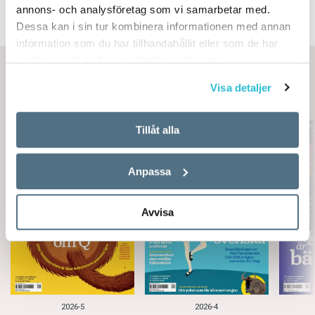
annons- och analysföretag som vi samarbetar med.
Dessa kan i sin tur kombinera informationen med annan
information som du har tillhandahållit eller som de har
samlat in när du har använt deras tjänster.
Artiklar per nummer
Visa detaljer
Tillåt alla
Anpassa
Avvisa
2026-5
2026-4