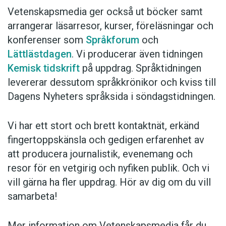
Anmäl till språkpolisen
Vetenskapsmedia ger också ut böcker samt
Föreslå nyord
arrangerar läsarresor, kurser, föreläsningar och
konferenser som
Språkforum
och
Annonsera
Lättlästdagen
. Vi producerar även tidningen
Prenumerera
Kemisk tidskrift
på uppdrag. Språktidningen
Läs Språktidningen digitalt
levererar dessutom språkkrönikor och kviss till
Dagens Nyheters språksida i söndagstidningen.
Press
Vi har ett stort och brett kontaktnät, erkänd
fingertoppskänsla och gedigen erfarenhet av
att producera journalistik, evenemang och
resor för en vetgirig och nyfiken publik. Och vi
vill gärna ha fler uppdrag. Hör av dig om du vill
samarbeta!
Mer information om Vetenskapsmedia får du