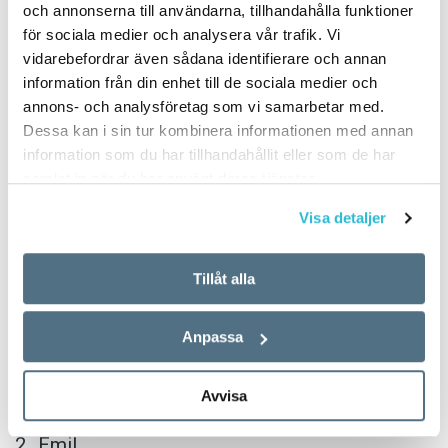
och annonserna till användarna, tillhandahålla funktioner
PUBLICERAD 2018-06-14
för sociala medier och analysera vår trafik. Vi
vidarebefordrar även sådana identifierare och annan
information från din enhet till de sociala medier och
Flickor
annons- och analysföretag som vi samarbetar med.
Dessa kan i sin tur kombinera informationen med annan
Ellen
information som du har tillhandahållit eller som de har
samlat in när du har använt deras tjänster.
Saga
Visa detaljer
Emma
Linnéa
Tillåt alla
Wilma
Anpassa
Pojkar
Avvisa
William
Emil