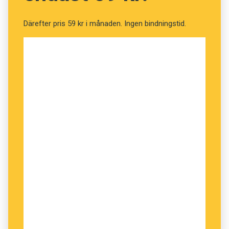
Därefter pris 59 kr i månaden. Ingen bindningstid.
Kryssningar
Vi lottar ut fem presentkort på kryssningar med
Viking Line.
Prenumerationer
Vi lottar ut fem helårsprenumerationer på
Språktidningen, på Modern Psykologi och på
Forskning & Framsteg.
Böcker