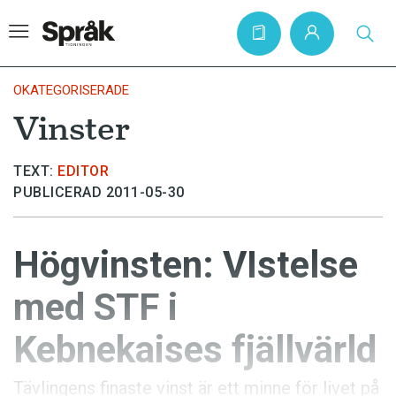
OKATEGORISERADE
Vinster
Hem
TEXT:
EDITOR
Artiklar
PUBLICERAD 2011-05-30
Krönikor
Språkfrågor
Högvinsten: VIstelse
Skrivtips
med STF i
Bokrecensioner
Kebnekaises fjällvärld
Kviss
Podden
Tävlingens finaste vinst är ett minne för livet på