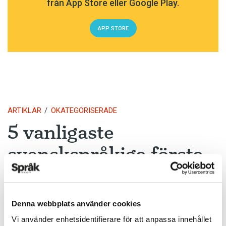
från App Store eller Google Play.
APP STORE
ARTIKLAR
OKATEGORISERADE
5 vanligaste
svenskspråkiga första
förnamnen för nyfödda
i Finland 2017
Denna webbplats använder cookies
Vi använder enhetsidentifierare för att anpassa innehållet
TEXT:
ANDERS SVENSSON