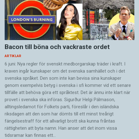
Bacon till böna och vackraste ordet
ARTIKLAR
6 juni: Nya regler för svenskt medborgarskap träder i kraft. I
kraven ingår kunskaper om det svenska samhället och i det
svenska språket. Den som inte kan bevisa sina kunskaper
genom exempelvis betyg i svenska i sfi kommer vid ett senare
tillfälle att behöva göra ett språktest. Det är ännu inte klart när
provet i svenska ska införas. Sigurður Helgi Pálmason,
alltingsledamot för Folkets parti, föreslår i den isländska
riksdagen att den som har dömts till ett minst treårigt
fängelsestraff för ett allvarligt brott ska kunna fråntas
rättigheten att byta namn. Han anser att det inom vissa
tidsramar kan finnas ett…