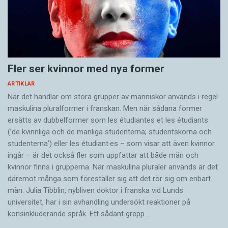
Fler ser kvinnor med nya former
ARTIKLAR
När det handlar om stora grupper av människor används i regel
maskulina pluralformer i franskan. Men när sådana ­former
ersätts av dubbel­former som les étudiantes et les étudiants
(’de kvinnliga och de manliga studenterna; studentskorna och
studenterna’) eller les étudiant·es – som visar att även kvinnor
ingår – är det också fler som uppfattar att både män och
kvinnor finns i grupperna. När maskulina pluraler används är det
där­emot många som föreställer sig att det rör sig om enbart
män. Julia Tibblin, nybliven doktor i franska vid Lunds
universitet, har i sin avhandling undersökt reaktioner på
könsinkluderande språk. Ett sådant grepp…