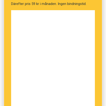
Därefter pris 59 kr i månaden. Ingen bindningstid.
Läs mer på:
www.svenskaturistforeningen.se/kebnekaise
Kryssningar
Vi lottar ut fem presentkort på kryssningar med
Viking Line.
Prenumerationer
Vi lottar ut fem helårsprenumerationer på
Språktidningen, på Modern Psykologi och på
Forskning & Framsteg.