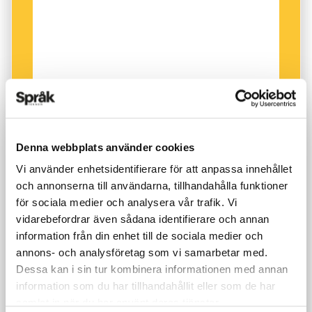
Men vänster kan ha eller har haft betydelser
som ’framstegsvänlig, liberal, radi­kal’. Det beror
på att tredje ståndet och franska revolutionens
tillskyndare satt på talmannens vänstra sida i
nationalförsamlingens plenisal. De konservativa
och rojalisterna lade beslag på hedersplatserna
– till höger.
Denna webbplats använder cookies
Vi använder enhetsidentifierare för att anpassa innehållet
och annonserna till användarna, tillhandahålla funktioner
för sociala medier och analysera vår trafik. Vi
vidarebefordrar även sådana identifierare och annan
information från din enhet till de sociala medier och
annons- och analysföretag som vi samarbetar med.
Dessa kan i sin tur kombinera informationen med annan
information som du har tillhandahållit eller som de har
samlat in när du har använt deras tjänster.