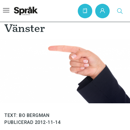
Vänster
Hem
Artiklar
Krönikor
Språkfrågor
Skrivtips
Bokrecensioner
Kviss
TEXT: BO BERGMAN
Podden
PUBLICERAD 2012-11-14