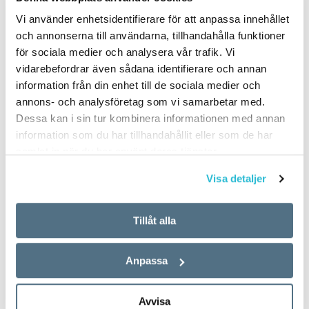
svenskspråkiga första
Vi använder enhetsidentifierare för att anpassa innehållet
och annonserna till användarna, tillhandahålla funktioner
förnamnen för nyfödda
för sociala medier och analysera vår trafik. Vi
i Finland 2017
vidarebefordrar även sådana identifierare och annan
information från din enhet till de sociala medier och
annons- och analysföretag som vi samarbetar med.
TEXT:
ANDERS SVENSSON
Dessa kan i sin tur kombinera informationen med annan
PUBLICERAD 2018-06-14
information som du har tillhandahållit eller som de har
samlat in när du har använt deras tjänster.
Flickor
Visa detaljer
Ellen
Tillåt alla
Saga
Anpassa
Emma
Avvisa
Linnéa