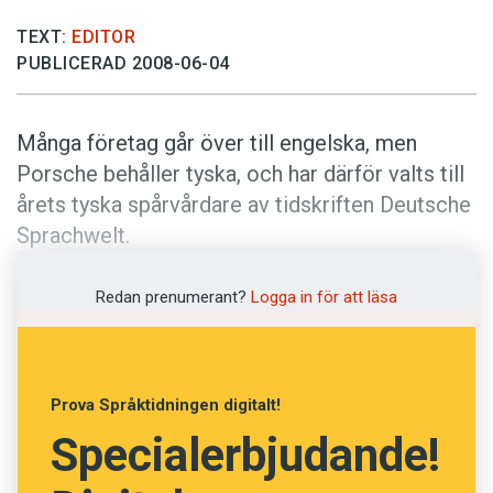
Anmäl till språkpolisen
TEXT:
EDITOR
Föreslå nyord
PUBLICERAD 2008-06-04
Annonsera
Prenumerera
Många företag går över till engelska, men
Läs Språktidningen digitalt
Porsche behåller tyska, och har därför valts till
årets tyska spårvårdare av tidskriften Deutsche
Press
Sprachwelt.
Redan prenumerant?
Logga in för att läsa
Prova Språktidningen digitalt!
Specialerbjudande!