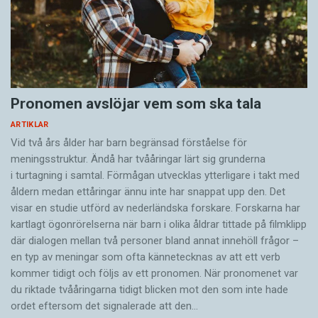
Pronomen avslöjar vem som ska tala
ARTIKLAR
Vid två års ålder har barn begränsad förståelse för
meningsstruktur. Ändå har tvååringar lärt sig grunderna
i turtagning i samtal. Förmågan utvecklas ytterligare i takt med
åldern medan ettåringar ännu inte har snappat upp den. Det
visar en studie utförd av nederländska forskare. Forskarna har
kartlagt ögonrörelserna när barn i olika åldrar tittade på filmklipp
där dialogen mellan två personer bland annat innehöll frågor –
en typ av meningar som ofta kännetecknas av att ett verb
kommer tidigt och följs av ett pronomen. När pronomenet var
du riktade tvååringarna tidigt blicken mot den som inte hade
ordet eftersom det ­signalerade att den…