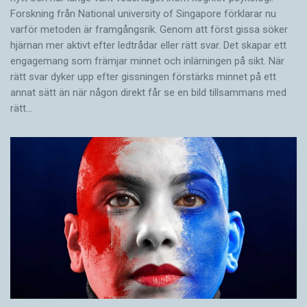
Forskning från National university of Singa­pore förklarar nu
varför metoden är framgångsrik. Genom att först gissa ­söker
hjärnan mer aktivt ­efter ledtrådar eller rätt svar. Det skapar ett
engagemang som främjar minnet och inlärningen på sikt. När
rätt svar dyker upp efter gissningen förstärks minnet på ett
annat sätt än när någon direkt får se en bild tillsammans med
rätt…