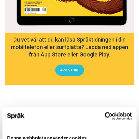
Du vet väl att du kan läsa Språktidningen i din
mobiltelefon eller surfplatta? Ladda ned appen
från App Store eller Google Play.
APP STORE
ARTIKLAR
OKATEGORISERADE
5 vanligaste
Denna webbplats använder cookies