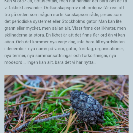
Kan vi ord? Ja, tiotusentals, men här handlar det bara om de få
vi faktiskt använder. Ordkunskapsprov och ordquiz får oss att
tro på orden som någon sorts kunskapsområde, precis som
det periodiska systemet eller Stockholms gator. Man kan lite
grann eller mycket, men sällan allt. Visst finns det likheter, men
skillnaderna är stora. En likhet är att det finns fler ord än vi kan
säga. Och det kommer nya varje dag, inte bara till nyordslistan
i december: nya namn på varor, gator, företag, organisationer,
nya termer, nya samman­sättningar och förkortningar, nya
modeord … Ingen kan allt, bara det vi har nytta…