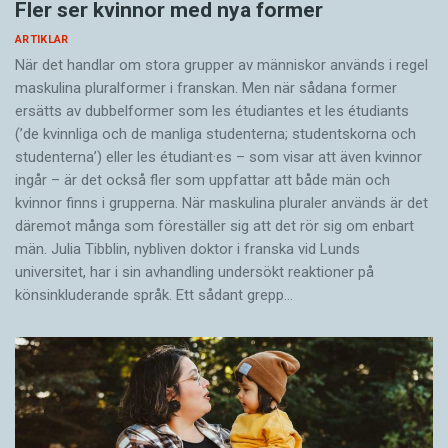
Fler ser kvinnor med nya former
ARTIKLAR
När det handlar om stora grupper av människor används i regel
maskulina pluralformer i franskan. Men när sådana ­former
ersätts av dubbel­former som les étudiantes et les étudiants
(’de kvinnliga och de manliga studenterna; studentskorna och
studenterna’) eller les étudiant·es – som visar att även kvinnor
ingår – är det också fler som uppfattar att både män och
kvinnor finns i grupperna. När maskulina pluraler används är det
där­emot många som föreställer sig att det rör sig om enbart
män. Julia Tibblin, nybliven doktor i franska vid Lunds
universitet, har i sin avhandling undersökt reaktioner på
könsinkluderande språk. Ett sådant grepp…