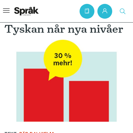
Tyskan når nya nivåer
Hem
Artiklar
Krönikor
Språkfrågor
Skrivtips
Bokrecensioner
Kviss
Podden