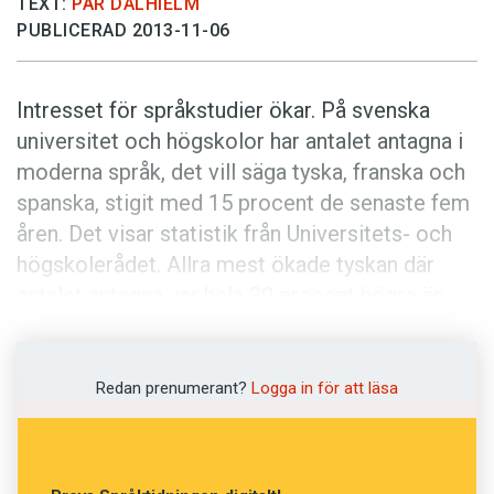
TEXT:
PÄR DALHIELM
Anmäl till språkpolisen
PUBLICERAD 2013-11-06
Föreslå nyord
Annonsera
Intresset för språkstudier ökar. På svenska
Prenumerera
universitet och högskolor har antalet antagna i
moderna språk, det vill säga tyska, franska och
Läs Språktidningen digitalt
spanska, stigit med 15 procent de senaste fem
Press
åren. Det visar statistik från Universitets- och
högskolerådet. Allra mest ökade tyskan där
antalet antagna var hela 30 procent högre än
2009.
Redan prenumerant?
Logga in för att läsa