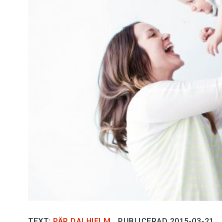
Kviss
Podden
Anmäl till 
Föreslå nyo
Annonsera
Prenumerer
Läs Språkti
Press
TEXT:
PÄR DALHIELM
PUBLICERAD 2015-03-21