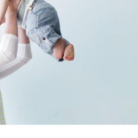
språkpolisen
rd
a
dningen digitalt