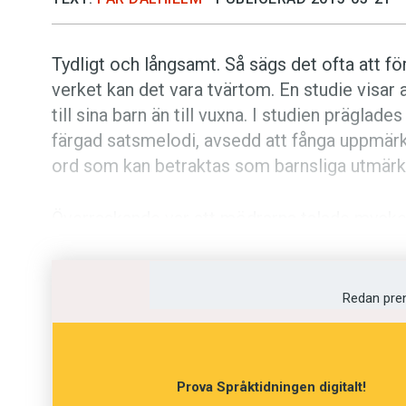
Tydligt och långsamt. Så sägs det ofta att för
verket kan det vara tvärtom. En studie visar 
till sina barn än till vuxna. I studien prägl
färgad satsmelodi, avsedd att fånga uppmär
ord som kan betraktas som barnsliga utmärk
Överraskande var att mödrarna talade mycket
sig bland annat att de då var mer noga med att
Resultaten säger dock inget om vilket sätt a
Redan pre
Prova Språktidningen digitalt!