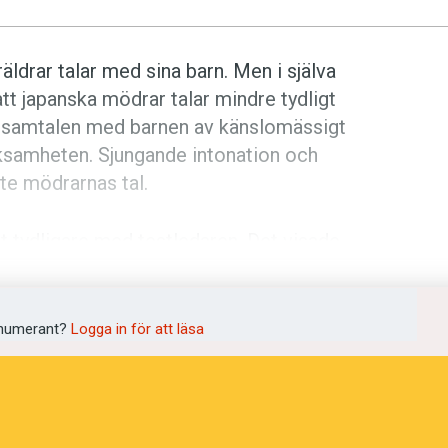
äldrar talar med sina barn. Men i själva
att japanska mödrar talar mindre tydligt
ades samtalen med barnen av känslomässigt
ksamheten. Sjungande intonation och
te mödrarnas tal.
 tydligare med testledaren. Det visade
 särskilja snarlika stavelser.
tt prata med barnen som är bäst.
numerant?
Logga in för att läsa