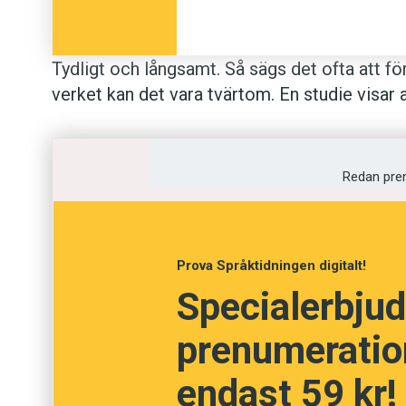
Tydligt och långsamt. Så sägs det ofta att för
verket kan det vara tvärtom. En studie visar 
till sina barn än till vuxna. I studien prägl
färgad satsmelodi, avsedd att fånga uppmär
ord som kan betraktas som barnsliga utmärk
Redan pre
Överraskande var att mödrarna talade mycket
sig bland annat att de då var mer noga med att
Prova Språktidningen digitalt!
Specialerbjud
Resultaten säger dock inget om vilket sätt a
prenumeration
endast 59 kr!