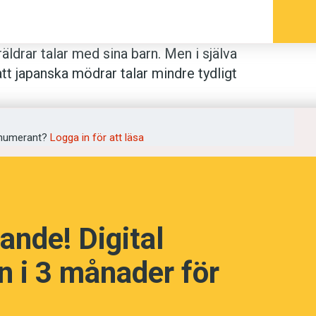
äldrar talar med sina barn. Men i själva
att japanska mödrar talar mindre tydligt
ades samtalen med barnen av känslomässigt
ksamheten. Sjungande intonation och
te mödrarnas tal.
numerant?
Logga in för att läsa
 tydligare med testledaren. Det visade
 särskilja snarlika stavelser.
ande! Digital
tt prata med barnen som är bäst.
 i 3 månader för