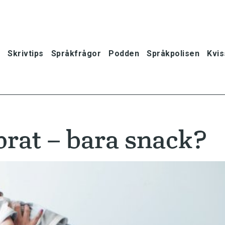
Skrivtips
Språkfrågor
Podden
Språkpolisen
Kvis
at – bara snack?
oner