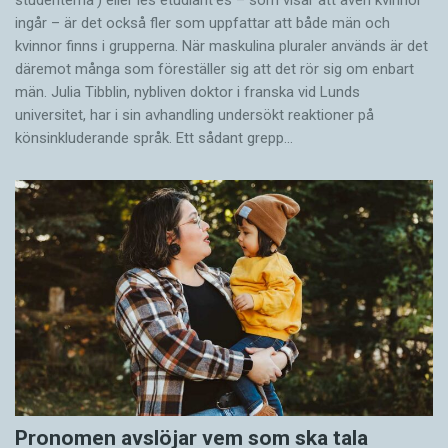
studenterna’) eller les étudiant·es – som visar att även kvinnor
ingår – är det också fler som uppfattar att både män och
kvinnor finns i grupperna. När maskulina pluraler används är det
där­emot många som föreställer sig att det rör sig om enbart
män. Julia Tibblin, nybliven doktor i franska vid Lunds
universitet, har i sin avhandling undersökt reaktioner på
könsinkluderande språk. Ett sådant grepp…
Pronomen avslöjar vem som ska tala