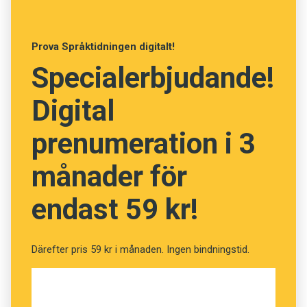
studera Googles topplista över användarnas
sökord. Där får Twitter nöja sig med en
Prova Språktidningen digitalt!
fjärdeplats globalt sett, efter Michael Jackson,
Specialerbjudande!
Facebook och den spanskspråkiga
nätverkssajten Tuenti. I Sverige är Facebook
Digital
det vanligaste sökordet. Spotify ökar mest.
prenumeration i 3
månader för
endast 59 kr!
Därefter pris 59 kr i månaden. Ingen bindningstid.