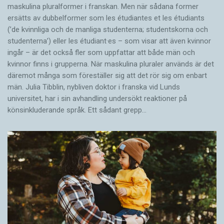
maskulina pluralformer i franskan. Men när sådana ­former
ersätts av dubbel­former som les étudiantes et les étudiants
(’de kvinnliga och de manliga studenterna; studentskorna och
studenterna’) eller les étudiant·es – som visar att även kvinnor
ingår – är det också fler som uppfattar att både män och
kvinnor finns i grupperna. När maskulina pluraler används är det
där­emot många som föreställer sig att det rör sig om enbart
män. Julia Tibblin, nybliven doktor i franska vid Lunds
universitet, har i sin avhandling undersökt reaktioner på
könsinkluderande språk. Ett sådant grepp…