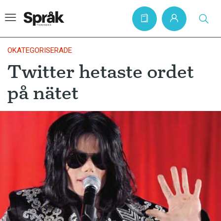
OKATEGORISERADE
Twitter hetaste ordet
Hem
på nätet
Artiklar
Krönikor
Språkfrågor
Skrivtips
Bokrecensioner
Kviss
Podden