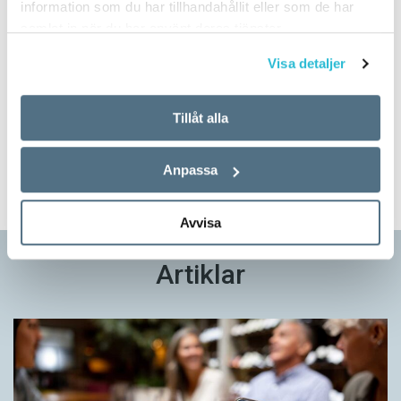
information som du har tillhandahållit eller som de har
samlat in när du har använt deras tjänster.
Visa detaljer
Prova på!
Tidningen i brevlådan plus tillgång till webben och digital
Tillåt alla
läsning med vår app
TVÅ NUMMER FÖR 129 KR!
Anpassa
Avvisa
Artiklar