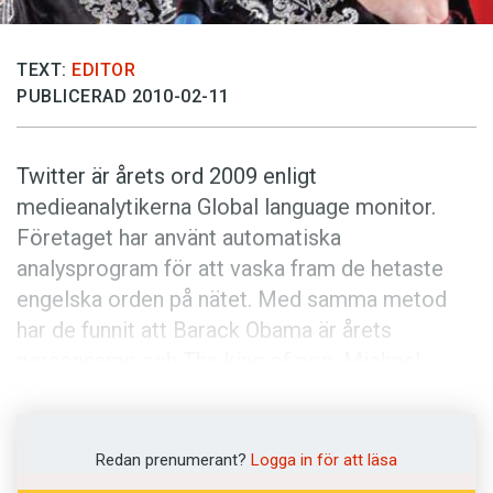
Anmäl till språkpolisen
Föreslå nyord
TEXT:
EDITOR
Annonsera
PUBLICERAD 2010-02-11
Prenumerera
Läs Språktidningen digitalt
Twitter är årets ord 2009 enligt
medieanalytikerna Global language monitor.
Press
Företaget har använt automatiska
analysprogram för att vaska fram de hetaste
engelska orden på nätet. Med samma metod
har de funnit att Barack Obama är årets
personnamn och The king of pop, Michael
Jacksons epitet, är den fras som bäst
kännetecknar 2009.
Redan prenumerant?
Logga in för att läsa
En annan metod för att finna "årets ord" är att