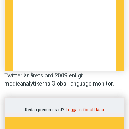
Twitter är årets ord 2009 enligt
medieanalytikerna Global language monitor.
Företaget har använt automatiska
analysprogram för att vaska fram de hetaste
engelska orden på nätet. Med samma metod
Redan prenumerant?
Logga in för att läsa
har de funnit att Barack Obama är årets
personnamn och The king of pop, Michael