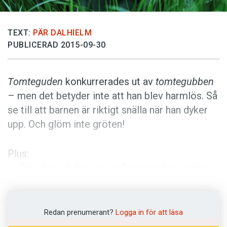
Anmäl till språkpolisen
Föreslå nyord
TEXT:
PÄR DALHIELM
Annonsera
PUBLICERAD 2015-09-30
Prenumerera
Läs Språktidningen digitalt
Tomteguden
konkurrerades ut av
tomtegubben
– men det betyder inte att han blev harmlös. Så
Press
se till att barnen är riktigt snälla när han dyker
upp. Och glöm inte gröten!
Plus:
Sätt dig och läs om varför svenskar verkar
sitta så mycket.
Zingo
eller
Bruichladdich
? Dryckesnamnen
Redan prenumerant?
Logga in för att läsa
följer samma ologiska logik – oavsett