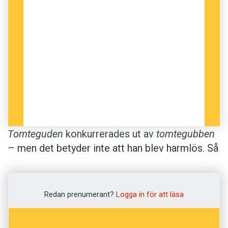
Tomteguden
konkurrerades ut av
tomtegubben
– men det betyder inte att han blev harmlös. Så
se till att barnen är riktigt snälla när han dyker
upp. Och glöm inte gröten!
Redan prenumerant?
Logga in för att läsa
Plus:
Sätt dig och läs om varför svenskar verkar