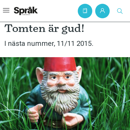
Tomten är gud!
I nästa nummer, 11/11 2015.
Hem
Artiklar
Krönikor
Språkfrågor
Skrivtips
Bokrecensioner
Kviss
Podden