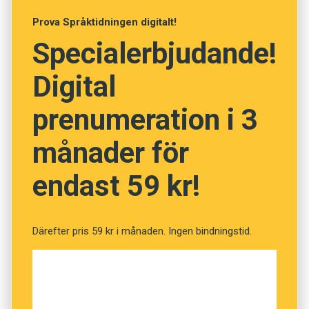
sitta så mycket.
Prova Språktidningen digitalt!
Zingo
eller
Bruichladdich
? Dryckesnamnen
Specialerbjudande!
följer samma ologiska logik – oavsett
alkoholhalt.
Digital
Möt dramatens drottningar – systrarna
prenumeration i 3
Ekblad.
månader för
Och nu hjälper vi dig att komma rätt!
endast 59 kr!
Därefter pris 59 kr i månaden. Ingen bindningstid.