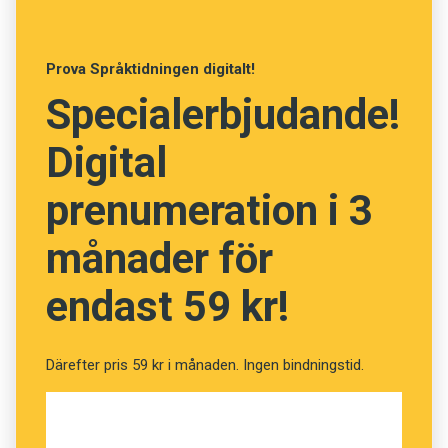
alkoholhalt.
Möt dramatens drottningar – systrarna
Prova Språktidningen digitalt!
Ekblad.
Specialerbjudande!
Och nu hjälper vi dig att komma rätt!
Digital
prenumeration i 3
månader för
endast 59 kr!
Därefter pris 59 kr i månaden. Ingen bindningstid.