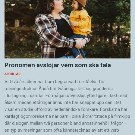
Pronomen avslöjar vem som ska tala
ARTIKLAR
Vid två års ålder har barn begränsad förståelse för
meningsstruktur. Ändå har tvååringar lärt sig grunderna
i turtagning i samtal. Förmågan utvecklas ytterligare i takt med
åldern medan ettåringar ännu inte har snappat upp den. Det
visar en studie utförd av nederländska forskare. Forskarna har
kartlagt ögonrörelserna när barn i olika åldrar tittade på filmklipp
där dialogen mellan två personer bland annat innehöll frågor –
en typ av meningar som ofta kännetecknas av att ett verb