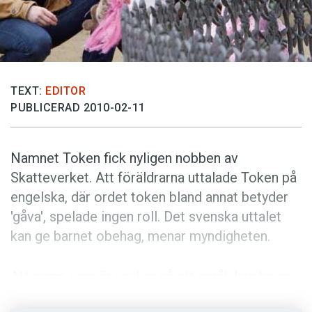
Anmäl till språkpolisen
Föreslå nyord
Annonsera
Prenumerera
TEXT:
EDITOR
Läs Språktidningen digitalt
PUBLICERAD 2010-02-11
Press
Namnet Token fick nyligen nobben av
Skatteverket. Att föräldrarna uttalade Token på
engelska, där ordet token bland annat betyder
'gåva', spelade ingen roll. Det svenska uttalet
kan ge barnet obehag, menar myndigheten.
Att namn som är vackra på ett språk kan ha en
oönskad betydelse på ett annat har Today