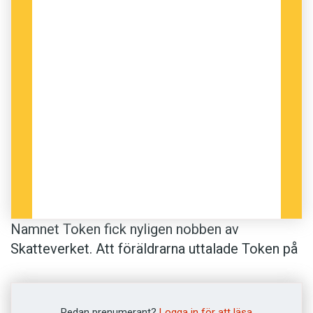
Namnet Token fick nyligen nobben av
Skatteverket. Att föräldrarna uttalade Token på
engelska, där ordet token bland annat betyder
’gåva’, spelade ingen roll. Det svenska uttalet
kan ge barnet obehag, menar myndigheten.
Redan prenumerant?
Logga in för att läsa