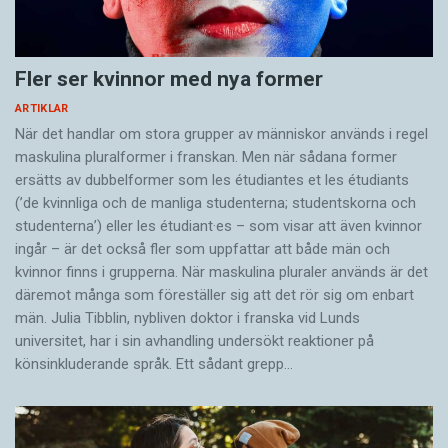
Fler ser kvinnor med nya former
ARTIKLAR
När det handlar om stora grupper av människor används i regel
maskulina pluralformer i franskan. Men när sådana ­former
ersätts av dubbel­former som les étudiantes et les étudiants
(’de kvinnliga och de manliga studenterna; studentskorna och
studenterna’) eller les étudiant·es – som visar att även kvinnor
ingår – är det också fler som uppfattar att både män och
kvinnor finns i grupperna. När maskulina pluraler används är det
där­emot många som föreställer sig att det rör sig om enbart
män. Julia Tibblin, nybliven doktor i franska vid Lunds
universitet, har i sin avhandling undersökt reaktioner på
könsinkluderande språk. Ett sådant grepp…