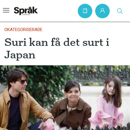
OKATEGORISERADE
Suri kan få det surt i
Hem
Japan
Artiklar
Krönikor
Språkfrågor
Skrivtips
Bokrecensioner
Kviss
Podden