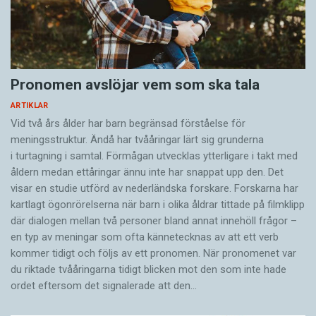
Pronomen avslöjar vem som ska tala
ARTIKLAR
Vid två års ålder har barn begränsad förståelse för
meningsstruktur. Ändå har tvååringar lärt sig grunderna
i turtagning i samtal. Förmågan utvecklas ytterligare i takt med
åldern medan ettåringar ännu inte har snappat upp den. Det
visar en studie utförd av nederländska forskare. Forskarna har
kartlagt ögonrörelserna när barn i olika åldrar tittade på filmklipp
där dialogen mellan två personer bland annat innehöll frågor –
en typ av meningar som ofta kännetecknas av att ett verb
kommer tidigt och följs av ett pronomen. När pronomenet var
du riktade tvååringarna tidigt blicken mot den som inte hade
ordet eftersom det ­signalerade att den…