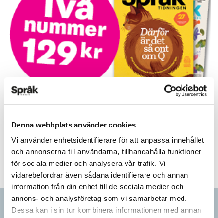
Prova på!
Tidningen i brevlådan plus tillgång till webben och digital
Denna webbplats använder cookies
läsning med vår app
Vi använder enhetsidentifierare för att anpassa innehållet
TVÅ NUMMER FÖR 129 KR!
och annonserna till användarna, tillhandahålla funktioner
för sociala medier och analysera vår trafik. Vi
vidarebefordrar även sådana identifierare och annan
information från din enhet till de sociala medier och
annons- och analysföretag som vi samarbetar med.
Artiklar
Dessa kan i sin tur kombinera informationen med annan