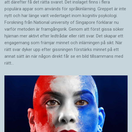
att därefter få det rätta svaret. Det inslaget finns i flera
populära appar som används för språkinlärning. Greppet är inte
nytt och har länge varit vedertaget inom kognitiv psykologi.
Forskning från National university of Singa­pore förklarar nu
varför metoden är framgångsrik. Genom att först gissa ­söker
hjärnan mer aktivt ­efter ledtrådar eller rätt svar. Det skapar ett
engagemang som främjar minnet och inlärningen på sikt. När
rätt svar dyker upp efter gissningen förstärks minnet på ett
annat sätt än när någon direkt får se en bild tillsammans med
rätt…