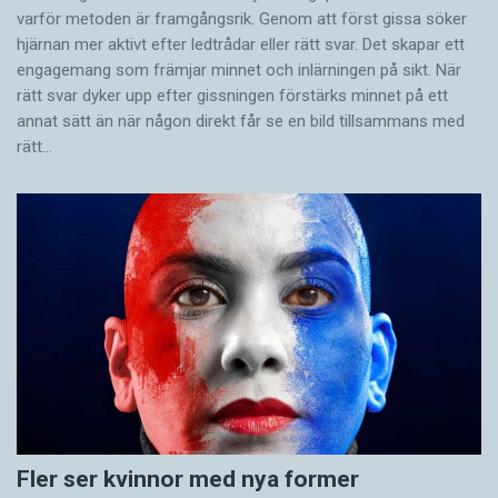
varför metoden är framgångsrik. Genom att först gissa ­söker
hjärnan mer aktivt ­efter ledtrådar eller rätt svar. Det skapar ett
engagemang som främjar minnet och inlärningen på sikt. När
rätt svar dyker upp efter gissningen förstärks minnet på ett
annat sätt än när någon direkt får se en bild tillsammans med
rätt…
Fler ser kvinnor med nya former