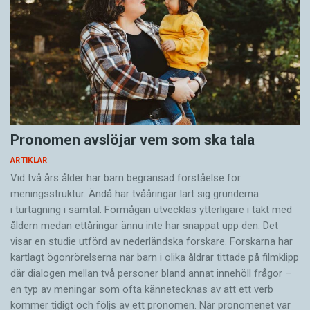
Pronomen avslöjar vem som ska tala
ARTIKLAR
Vid två års ålder har barn begränsad förståelse för
meningsstruktur. Ändå har tvååringar lärt sig grunderna
i turtagning i samtal. Förmågan utvecklas ytterligare i takt med
åldern medan ettåringar ännu inte har snappat upp den. Det
visar en studie utförd av nederländska forskare. Forskarna har
kartlagt ögonrörelserna när barn i olika åldrar tittade på filmklipp
där dialogen mellan två personer bland annat innehöll frågor –
en typ av meningar som ofta kännetecknas av att ett verb
kommer tidigt och följs av ett pronomen. När pronomenet var