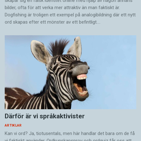
skapar sig en falsk identitet online med hjälp av någon annans
bilder, ofta för att verka mer attraktiv än man faktiskt är.
Dogfishing är troligen ett exempel på analogibildning där ett nytt
ord skapas efter ett mönster av ett befintligt.…
Därför är vi språkaktivister
ARTIKLAR
Kan vi ord? Ja, tiotusentals, men här handlar det bara om de få
vi faktiskt använder. Ordkunskapsprov och ordquiz får oss att