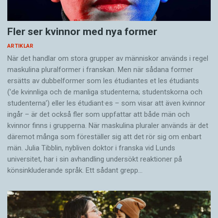
Fler ser kvinnor med nya former
ARTIKLAR
När det handlar om stora grupper av människor används i regel
maskulina pluralformer i franskan. Men när sådana ­former
ersätts av dubbel­former som les étudiantes et les étudiants
(’de kvinnliga och de manliga studenterna; studentskorna och
studenterna’) eller les étudiant·es – som visar att även kvinnor
ingår – är det också fler som uppfattar att både män och
kvinnor finns i grupperna. När maskulina pluraler används är det
där­emot många som föreställer sig att det rör sig om enbart
män. Julia Tibblin, nybliven doktor i franska vid Lunds
universitet, har i sin avhandling undersökt reaktioner på
könsinkluderande språk. Ett sådant grepp…