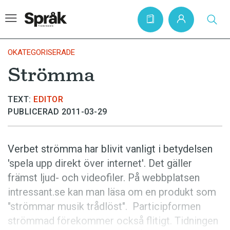
OKATEGORISERADE
Strömma
Hem
TEXT:
EDITOR
Artiklar
PUBLICERAD 2011-03-29
Krönikor
Språkfrågor
Verbet strömma har blivit vanligt i betydelsen
Skrivtips
'spela upp direkt över internet'. Det gäller
främst ljud- och videofiler. På webbplatsen
Bokrecensioner
intressant.se kan man läsa om en produkt som
Kviss
"strömmar musik trådlöst". Participformen
Podden
strömmad förekommer också flitigt. Tidningen