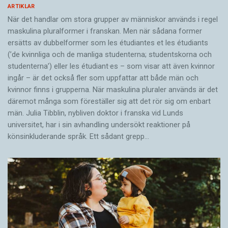
ARTIKLAR
När det handlar om stora grupper av människor används i regel
maskulina pluralformer i franskan. Men när sådana ­former
ersätts av dubbel­former som les étudiantes et les étudiants
(’de kvinnliga och de manliga studenterna; studentskorna och
studenterna’) eller les étudiant·es – som visar att även kvinnor
ingår – är det också fler som uppfattar att både män och
kvinnor finns i grupperna. När maskulina pluraler används är det
där­emot många som föreställer sig att det rör sig om enbart
män. Julia Tibblin, nybliven doktor i franska vid Lunds
universitet, har i sin avhandling undersökt reaktioner på
könsinkluderande språk. Ett sådant grepp…