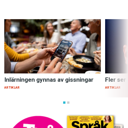
Inlärningen gynnas av gissningar
Fler ser
ARTIKLAR
ARTIKLAR