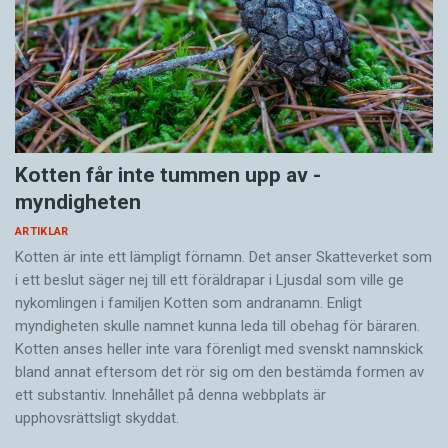
Kotten får inte tummen upp av ­
myndigheten
ARTIKLAR
Kotten är inte ett lämpligt förnamn. Det anser Skatte­verket som
i ett beslut säger nej till ett föräldra­par i Ljusdal som ville ge
nykomlingen i familjen Kotten som andranamn. Enligt
myndigheten skulle namnet kunna leda till obehag för bäraren.
Kotten anses heller inte vara förenligt med svenskt namnskick
bland annat eftersom det rör sig om den bestämda formen av
ett substantiv. Innehållet på denna webbplats är
upphovsrättsligt skyddat.