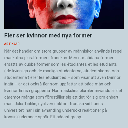
Fler ser kvinnor med nya former
ARTIKLAR
När det handlar om stora grupper av människor används i regel
maskulina pluralformer i franskan. Men när sådana ­former
ersätts av dubbel­former som les étudiantes et les étudiants
(’de kvinnliga och de manliga studenterna; studentskorna och
studenterna’) eller les étudiant·es – som visar att även kvinnor
ingår – är det också fler som uppfattar att både män och
kvinnor finns i grupperna. När maskulina pluraler används är det
där­emot många som föreställer sig att det rör sig om enbart
män. Julia Tibblin, nybliven doktor i franska vid Lunds
universitet, har i sin avhandling undersökt reaktioner på
könsinkluderande språk. Ett sådant grepp…