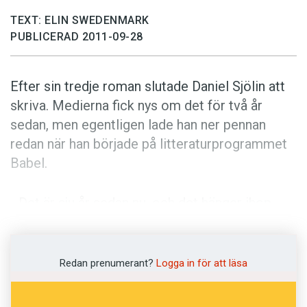
Anmäl till språkpolisen
TEXT: ELIN SWEDENMARK
Föreslå nyord
PUBLICERAD 2011-09-28
Annonsera
Prenumerera
Efter sin tredje roman slutade Daniel Sjölin att
skriva. Medierna fick nys om det för två år
Läs Språktidningen digitalt
sedan, men egentligen lade han ner pennan
Press
redan när han började på litteraturprogrammet
Babel.
- Det är sju år sedan nu, och det hänger ihop
med familjebildningen. Jag är tyvärr inte en
person som kan göra saker bra om jag ska göra
dem samtidigt.
Redan prenumerant?
Logga in för att läsa
Som man kanske kan ana hade han dock fler