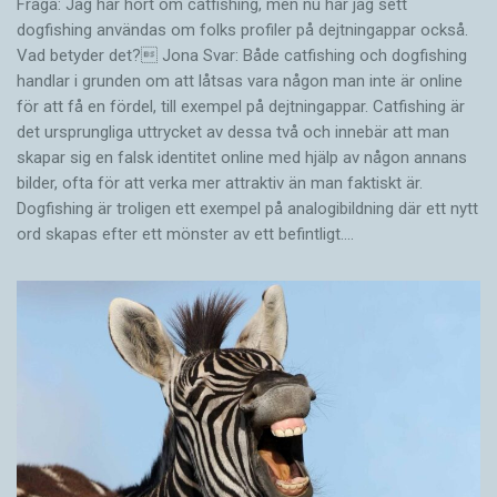
Fråga: Jag har hört om catfishing, men nu har jag sett
dogfishing användas om folks profiler på dejtningappar också.
Vad betyder det? Jona Svar: Både catfishing och dogfishing
handlar i grunden om att låtsas vara någon man inte är online
för att få en fördel, till exempel på dejtningappar. Catfishing är
det ursprungliga uttrycket av dessa två och innebär att man
skapar sig en falsk identitet online med hjälp av någon annans
bilder, ofta för att verka mer attraktiv än man faktiskt är.
Dogfishing är troligen ett exempel på analogibildning där ett nytt
ord skapas efter ett mönster av ett befintligt.…