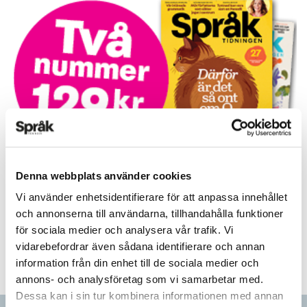
Prova på!
Denna webbplats använder cookies
Tidningen i brevlådan plus tillgång till webben och digital
Vi använder enhetsidentifierare för att anpassa innehållet
läsning med vår app
och annonserna till användarna, tillhandahålla funktioner
för sociala medier och analysera vår trafik. Vi
TVÅ NUMMER FÖR 129 KR!
vidarebefordrar även sådana identifierare och annan
information från din enhet till de sociala medier och
annons- och analysföretag som vi samarbetar med.
Dessa kan i sin tur kombinera informationen med annan