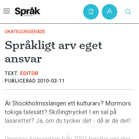
OKATEGORISERADE
Språkligt arv eget
Hem
ansvar
Artiklar
Krönikor
TEXT:
EDITOR
PUBLICERAD 2010-02-11
Språkfrågor
Skrivtips
Är Stockholmsslangen ett kulturarv? Mormors
Bokrecensioner
tokiga talesätt? Skillingtrycket I en sal på
Kviss
lasarettet? Ja, om du tycker det - då är de det!
Podden
Unescos konvention från 2003 handlar om den