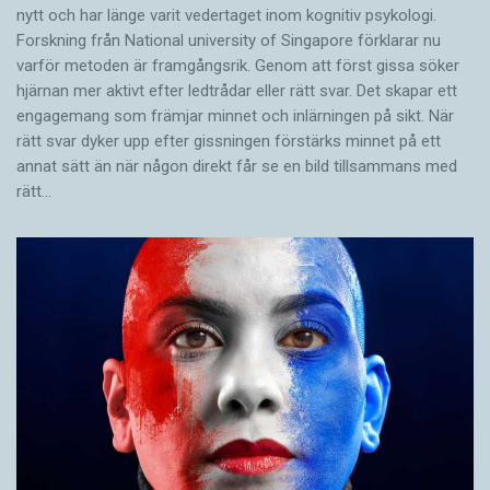
nytt och har länge varit vedertaget inom kognitiv psykologi.
Forskning från National university of Singa­pore förklarar nu
varför metoden är framgångsrik. Genom att först gissa ­söker
hjärnan mer aktivt ­efter ledtrådar eller rätt svar. Det skapar ett
engagemang som främjar minnet och inlärningen på sikt. När
rätt svar dyker upp efter gissningen förstärks minnet på ett
annat sätt än när någon direkt får se en bild tillsammans med
rätt…