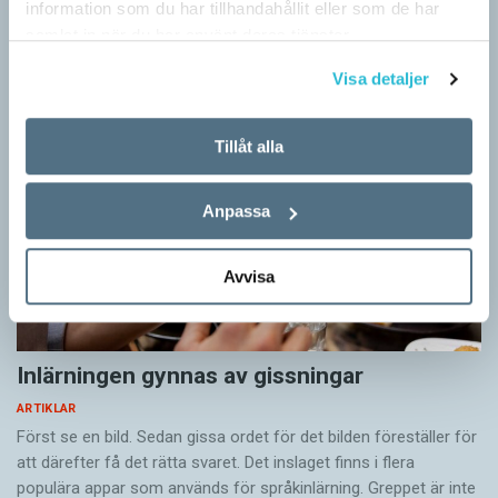
information som du har tillhandahållit eller som de har
Artiklar
samlat in när du har använt deras tjänster.
Visa detaljer
Tillåt alla
Anpassa
Avvisa
Inlärningen gynnas av gissningar
ARTIKLAR
Först se en bild. Sedan gissa ordet för det bilden föreställer för
att därefter få det rätta svaret. Det inslaget finns i flera
populära appar som används för språkinlärning. Greppet är inte