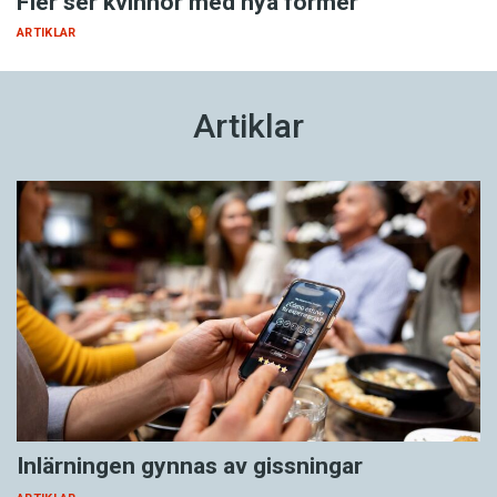
Fler ser kvinnor med nya former
ARTIKLAR
Artiklar
Inlärningen gynnas av gissningar