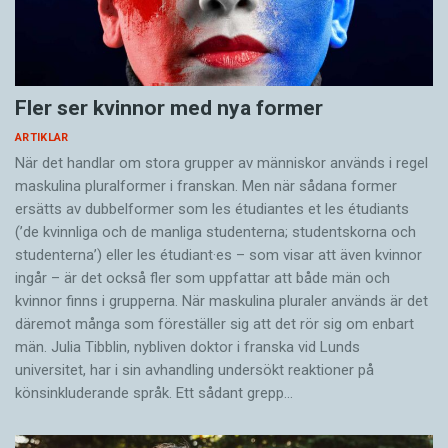
Fler ser kvinnor med nya former
ARTIKLAR
När det handlar om stora grupper av människor används i regel
maskulina pluralformer i franskan. Men när sådana ­former
ersätts av dubbel­former som les étudiantes et les étudiants
(’de kvinnliga och de manliga studenterna; studentskorna och
studenterna’) eller les étudiant·es – som visar att även kvinnor
ingår – är det också fler som uppfattar att både män och
kvinnor finns i grupperna. När maskulina pluraler används är det
där­emot många som föreställer sig att det rör sig om enbart
män. Julia Tibblin, nybliven doktor i franska vid Lunds
universitet, har i sin avhandling undersökt reaktioner på
könsinkluderande språk. Ett sådant grepp…