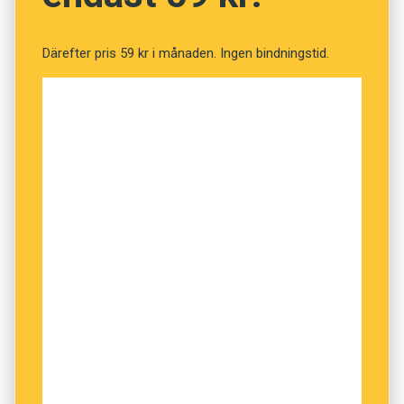
nomineras varefter en kommitté utvärderar
förslagen.
Därefter pris 59 kr i månaden. Ingen bindningstid.