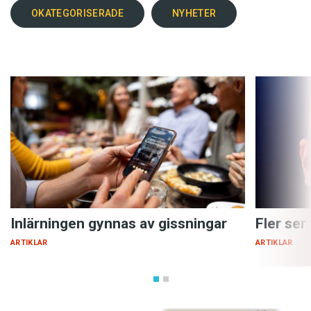
OKATEGORISERADE
NYHETER
Inlärningen gynnas av gissningar
Fler ser
ARTIKLAR
ARTIKLAR