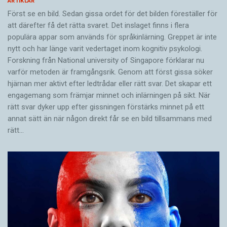
ARTIKLAR
Först se en bild. Sedan gissa ordet för det bilden föreställer för
att därefter få det rätta svaret. Det inslaget finns i flera
populära appar som används för språkinlärning. Greppet är inte
nytt och har länge varit vedertaget inom kognitiv psykologi.
Forskning från National university of Singa­pore förklarar nu
varför metoden är framgångsrik. Genom att först gissa ­söker
hjärnan mer aktivt ­efter ledtrådar eller rätt svar. Det skapar ett
engagemang som främjar minnet och inlärningen på sikt. När
rätt svar dyker upp efter gissningen förstärks minnet på ett
annat sätt än när någon direkt får se en bild tillsammans med
rätt…