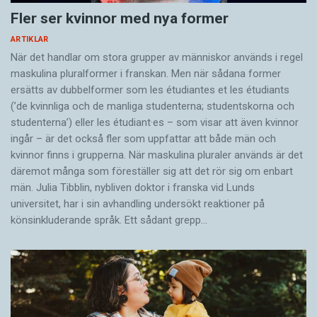
Fler ser kvinnor med nya former
ARTIKLAR
När det handlar om stora grupper av människor används i regel
maskulina pluralformer i franskan. Men när sådana ­former
ersätts av dubbel­former som les étudiantes et les étudiants
(’de kvinnliga och de manliga studenterna; studentskorna och
studenterna’) eller les étudiant·es – som visar att även kvinnor
ingår – är det också fler som uppfattar att både män och
kvinnor finns i grupperna. När maskulina pluraler används är det
där­emot många som föreställer sig att det rör sig om enbart
män. Julia Tibblin, nybliven doktor i franska vid Lunds
universitet, har i sin avhandling undersökt reaktioner på
könsinkluderande språk. Ett sådant grepp…