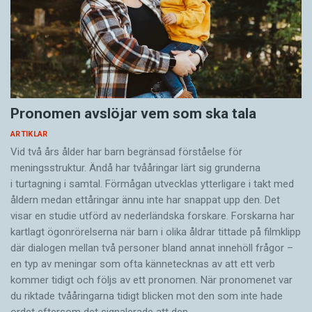
Pronomen avslöjar vem som ska tala
ARTIKLAR
Vid två års ålder har barn begränsad förståelse för
meningsstruktur. Ändå har tvååringar lärt sig grunderna
i turtagning i samtal. Förmågan utvecklas ytterligare i takt med
åldern medan ettåringar ännu inte har snappat upp den. Det
visar en studie utförd av nederländska forskare. Forskarna har
kartlagt ögonrörelserna när barn i olika åldrar tittade på filmklipp
där dialogen mellan två personer bland annat innehöll frågor –
en typ av meningar som ofta kännetecknas av att ett verb
kommer tidigt och följs av ett pronomen. När pronomenet var
du riktade tvååringarna tidigt blicken mot den som inte hade
ordet eftersom det ­signalerade att den…