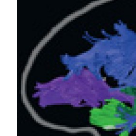
Kviss
Podden
Anmäl till 
Föreslå nyo
Annonsera
Prenumerer
Läs Språkti
Press