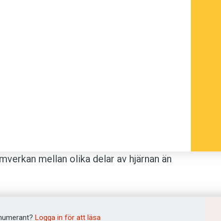
amverkan mellan olika delar av hjärnan än
 områden, men den här komplexiteten var
 of California, Davis.
numerant?
Logga in för att läsa