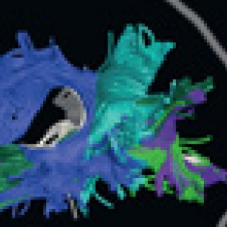
språkpolisen
rd
a
dningen digitalt