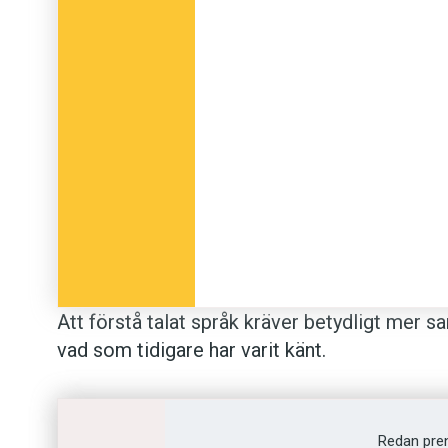
Att förstå talat språk kräver betydligt mer s
vad som tidigare har varit känt.
– Vi visste att det fanns kopplingar mellan
ny för oss, säger Nina Dronkers vid University
Redan pre