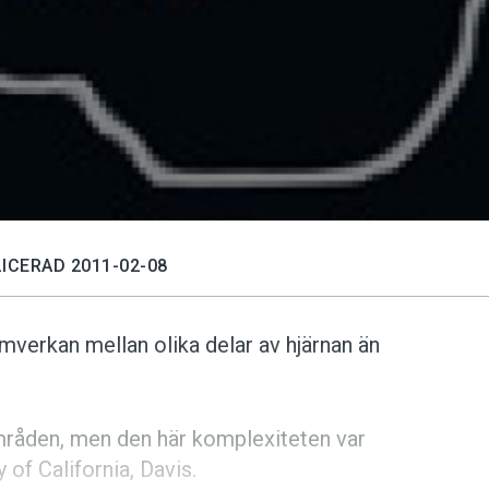
ICERAD 2011-02-08
amverkan mellan olika delar av hjärnan än
områden, men den här komplexiteten var
 of California, Davis.