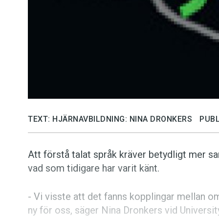
TEXT: HJÄRNAVBILDNING: NINA DRONKERS
PUBL
Att förstå talat språk kräver betydligt mer s
vad som tidigare har varit känt.
- Vi visste att det fanns kopplingar mellan 
ny för oss, säger Nina Dronkers vid University