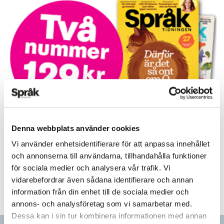
Prova på!
Denna webbplats använder cookies
Tidningen i brevlådan plus tillgång till webben och digital
Vi använder enhetsidentifierare för att anpassa innehållet
läsning med vår app
och annonserna till användarna, tillhandahålla funktioner
för sociala medier och analysera vår trafik. Vi
TVÅ NUMMER FÖR 129 KR!
vidarebefordrar även sådana identifierare och annan
information från din enhet till de sociala medier och
annons- och analysföretag som vi samarbetar med.
Dessa kan i sin tur kombinera informationen med annan