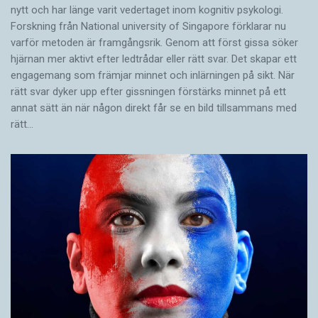
nytt och har länge varit vedertaget inom kognitiv psykologi.
Forskning från National university of Singa­pore förklarar nu
varför metoden är framgångsrik. Genom att först gissa ­söker
hjärnan mer aktivt ­efter ledtrådar eller rätt svar. Det skapar ett
engagemang som främjar minnet och inlärningen på sikt. När
rätt svar dyker upp efter gissningen förstärks minnet på ett
annat sätt än när någon direkt får se en bild tillsammans med
rätt…