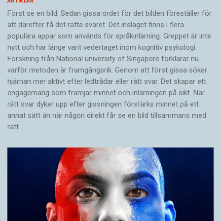
ARTIKLAR
Först se en bild. Sedan gissa ordet för det bilden föreställer för
att därefter få det rätta svaret. Det inslaget finns i flera
populära appar som används för språkinlärning. Greppet är inte
nytt och har länge varit vedertaget inom kognitiv psykologi.
Forskning från National university of Singa­pore förklarar nu
varför metoden är framgångsrik. Genom att först gissa ­söker
hjärnan mer aktivt ­efter ledtrådar eller rätt svar. Det skapar ett
engagemang som främjar minnet och inlärningen på sikt. När
rätt svar dyker upp efter gissningen förstärks minnet på ett
annat sätt än när någon direkt får se en bild tillsammans med
rätt…