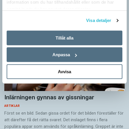
information som du har tillhandahållit eller som de har
Artiklar
samlat in när du har använt deras tjänster.
Visa detaljer
Tillåt alla
Anpassa
Avvisa
Inlärningen gynnas av gissningar
ARTIKLAR
Först se en bild. Sedan gissa ordet för det bilden föreställer för
att därefter få det rätta svaret. Det inslaget finns i flera
populära appar som används för språkinlärning. Greppet är inte