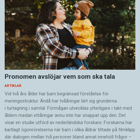
Pronomen avslöjar vem som ska tala
ARTIKLAR
Vid två års ålder har barn begränsad förståelse för
meningsstruktur. Ändå har tvååringar lärt sig grunderna
i turtagning i samtal. Förmågan utvecklas ytterligare i takt med
åldern medan ettåringar ännu inte har snappat upp den. Det
visar en studie utförd av nederländska forskare. Forskarna har
kartlagt ögonrörelserna när barn i olika åldrar tittade på filmklipp
där dialogen mellan två personer bland annat innehöll frågor –