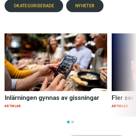
OKATEGORISERADE
NYHETER
Inlärningen gynnas av gissningar
Fler ser
ARTIKLAR
ARTIKLAR