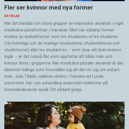
Fler ser kvinnor med nya former
ARTIKLAR
När det handlar om stora grupper av människor används i regel
maskulina pluralformer i franskan. Men när sådana ­former
ersätts av dubbel­former som les étudiantes et les étudiants
(’de kvinnliga och de manliga studenterna; studentskorna och
studenterna’) eller les étudiant·es – som visar att även kvinnor
ingår – är det också fler som uppfattar att både män och
kvinnor finns i grupperna. När maskulina pluraler används är det
där­emot många som föreställer sig att det rör sig om enbart
män. Julia Tibblin, nybliven doktor i franska vid Lunds
universitet, har i sin avhandling undersökt reaktioner på
könsinkluderande språk. Ett sådant grepp…