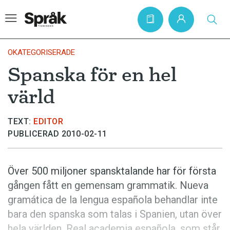
OKATEGORISERADE
Spanska för en hel
Hem
värld
Artiklar
Krönikor
TEXT:
EDITOR
PUBLICERAD 2010-02-11
Språkfrågor
Skrivtips
Över 500 miljoner spansktalande har för första
Bokrecensioner
gången fått en gemensam grammatik. Nueva
Kviss
gramática de la lengua española behandlar inte
bara den spanska som talas i Spanien, utan över
Podden
hela världen. Real academia española, som står