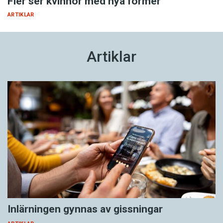
Fler ser kvinnor med nya former
ARTIKLAR
Artiklar
Inlärningen gynnas av gissningar