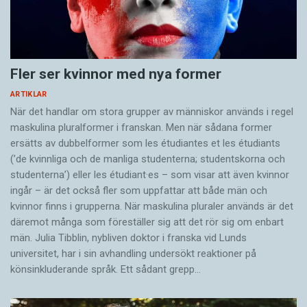
Fler ser kvinnor med nya former
ARTIKLAR
När det handlar om stora grupper av människor används i regel
maskulina pluralformer i franskan. Men när sådana ­former
ersätts av dubbel­former som les étudiantes et les étudiants
(’de kvinnliga och de manliga studenterna; studentskorna och
studenterna’) eller les étudiant·es – som visar att även kvinnor
ingår – är det också fler som uppfattar att både män och
kvinnor finns i grupperna. När maskulina pluraler används är det
där­emot många som föreställer sig att det rör sig om enbart
män. Julia Tibblin, nybliven doktor i franska vid Lunds
universitet, har i sin avhandling undersökt reaktioner på
könsinkluderande språk. Ett sådant grepp…