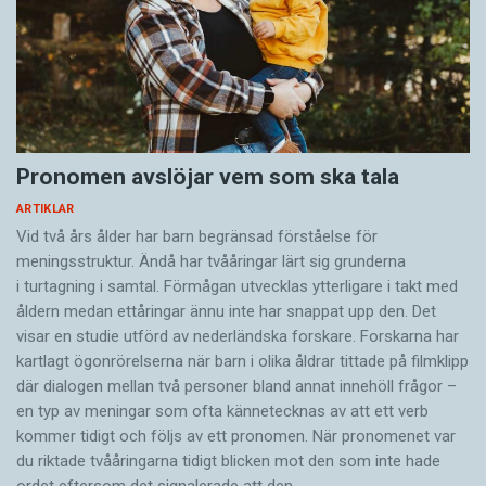
Pronomen avslöjar vem som ska tala
ARTIKLAR
Vid två års ålder har barn begränsad förståelse för
meningsstruktur. Ändå har tvååringar lärt sig grunderna
i turtagning i samtal. Förmågan utvecklas ytterligare i takt med
åldern medan ettåringar ännu inte har snappat upp den. Det
visar en studie utförd av nederländska forskare. Forskarna har
kartlagt ögonrörelserna när barn i olika åldrar tittade på filmklipp
där dialogen mellan två personer bland annat innehöll frågor –
en typ av meningar som ofta kännetecknas av att ett verb
kommer tidigt och följs av ett pronomen. När pronomenet var
du riktade tvååringarna tidigt blicken mot den som inte hade
ordet eftersom det ­signalerade att den…