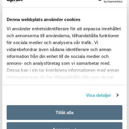
Denna webbplats använder cookies
ARTIKLAR
OKATEGORISERADE
Vi använder enhetsidentifierare för att anpassa innehållet
5 vanligaste
och annonserna till användarna, tillhandahålla funktioner
för sociala medier och analysera vår trafik. Vi
svenskspråkiga första
vidarebefordrar även sådana identifierare och annan
information från din enhet till de sociala medier och
förnamnen för nyfödda
annons- och analysföretag som vi samarbetar med.
i Finland 2017
Dessa kan i sin tur kombinera informationen med annan
information som du har tillhandahållit eller som de har
samlat in när du har använt deras tjänster.
TEXT:
ANDERS SVENSSON
PUBLICERAD 2018-06-14
Visa detaljer
Tillåt alla
Flickor