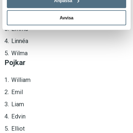
Anpassa
Ellen
Saga
Avvisa
Emma
Linnéa
Wilma
Pojkar
William
Emil
Liam
Edvin
Elliot