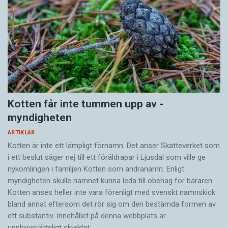
Kotten får inte tummen upp av ­
myndigheten
ARTIKLAR
Kotten är inte ett lämpligt förnamn. Det anser Skatte­verket som
i ett beslut säger nej till ett föräldra­par i Ljusdal som ville ge
nykomlingen i familjen Kotten som andranamn. Enligt
myndigheten skulle namnet kunna leda till obehag för bäraren.
Kotten anses heller inte vara förenligt med svenskt namnskick
bland annat eftersom det rör sig om den bestämda formen av
ett substantiv. Innehållet på denna webbplats är
upphovsrättsligt skyddat.