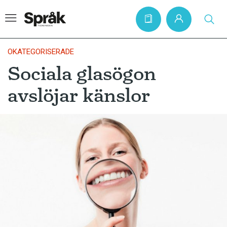
OKATEGORISERADE
Sociala glasögon
Hem
avslöjar känslor
Artiklar
Krönikor
Språkfrågor
Skrivtips
Bokrecensioner
Kviss
Podden