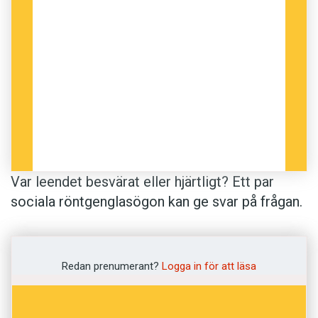
Var leendet besvärat eller hjärtligt? Ett par
sociala röntgenglasögon kan ge svar på frågan.
Forskare vid Massachusetts institute of
technology, MIT, har utvecklat ett hjälpmedel
som tolkar de outtalade känslorna bakom
Redan prenumerant?
Logga in för att läsa
ansiktsuttryck.