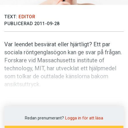
Anmäl till språkpolisen
Föreslå nyord
TEXT:
EDITOR
Annonsera
PUBLICERAD 2011-09-28
Prenumerera
Var leendet besvärat eller hjärtligt? Ett par
Läs Språktidningen digitalt
sociala röntgenglasögon kan ge svar på frågan.
Press
Forskare vid Massachusetts institute of
technology, MIT, har utvecklat ett hjälpmedel
som tolkar de outtalade känslorna bakom
ansiktsuttryck.
Glasögonen är försedda med en öronsnäcka
och en kamera i samma storlek som ett risgryn.
Kameran filmar ansiktsuttrycken som i sin tur
Redan prenumerant?
Logga in för att läsa
analyseras av ett datorprogram och blixtsnabbt