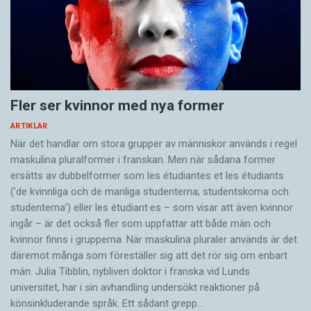
Fler ser kvinnor med nya former
ARTIKLAR
När det handlar om stora grupper av människor används i regel
maskulina pluralformer i franskan. Men när sådana ­former
ersätts av dubbel­former som les étudiantes et les étudiants
(’de kvinnliga och de manliga studenterna; studentskorna och
studenterna’) eller les étudiant·es – som visar att även kvinnor
ingår – är det också fler som uppfattar att både män och
kvinnor finns i grupperna. När maskulina pluraler används är det
där­emot många som föreställer sig att det rör sig om enbart
män. Julia Tibblin, nybliven doktor i franska vid Lunds
universitet, har i sin avhandling undersökt reaktioner på
könsinkluderande språk. Ett sådant grepp…