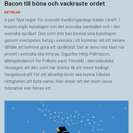
Bacon till böna och vackraste ordet
ARTIKLAR
6 juni: Nya regler för svenskt medborgarskap träder i kraft. I
kraven ingår kunskaper om det svenska samhället och i det
svenska språket. Den som inte kan bevisa sina kunskaper
genom exempelvis betyg i svenska i sfi kommer vid ett senare
tillfälle att behöva göra ett språktest. Det är ännu inte klart när
provet i svenska ska införas. Sigurður Helgi Pálmason,
alltingsledamot för Folkets parti, föreslår i den isländska
riksdagen att den som har dömts till ett minst treårigt
fängelsestraff för ett allvarligt brott ska kunna fråntas
rättigheten att byta namn. Han anser att det inom vissa
tidsramar kan finnas ett…