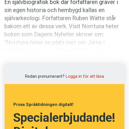
En självbiografisk bok där författaren gräver i
sin egen historia och hembygd kallas en
självarkeologi. Författaren Ruben Wätte står
bakom ett av dessa verk. Visit Norrtuna heter
boken som Dagens Nyheter skriver om:
"Norrtuna heter en plats norr om Järna i
Södertälje kommun. Ruben Wätte växte upp
där. Nu har han skrivit en självarkeologi om sin
förort."
Redan prenumerant?
Logga in för att läsa
Prova Språktidningen digitalt!
Specialerbjudande!