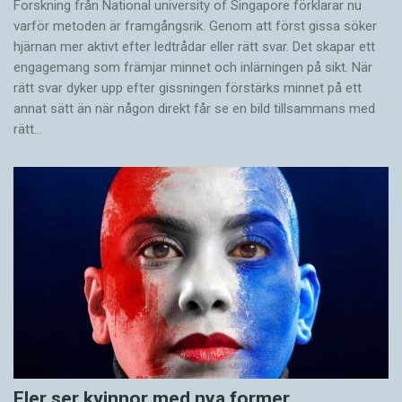
Forskning från National university of Singa­pore förklarar nu
varför metoden är framgångsrik. Genom att först gissa ­söker
hjärnan mer aktivt ­efter ledtrådar eller rätt svar. Det skapar ett
engagemang som främjar minnet och inlärningen på sikt. När
rätt svar dyker upp efter gissningen förstärks minnet på ett
annat sätt än när någon direkt får se en bild tillsammans med
rätt…
Fler ser kvinnor med nya former