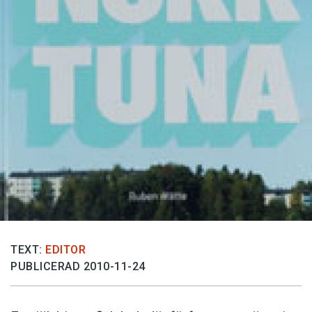
Anmäl till språkpolisen
Föreslå nyord
Annonsera
Prenumerera
Läs Språktidningen digitalt
Press
TEXT:
EDITOR
PUBLICERAD 2010-11-24