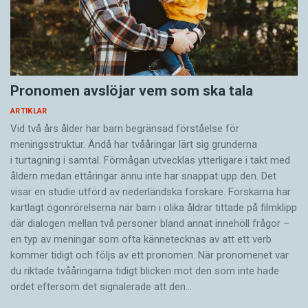
Pronomen avslöjar vem som ska tala
ARTIKLAR
Vid två års ålder har barn begränsad förståelse för
meningsstruktur. Ändå har tvååringar lärt sig grunderna
i turtagning i samtal. Förmågan utvecklas ytterligare i takt med
åldern medan ettåringar ännu inte har snappat upp den. Det
visar en studie utförd av nederländska forskare. Forskarna har
kartlagt ögonrörelserna när barn i olika åldrar tittade på filmklipp
där dialogen mellan två personer bland annat innehöll frågor –
en typ av meningar som ofta kännetecknas av att ett verb
kommer tidigt och följs av ett pronomen. När pronomenet var
du riktade tvååringarna tidigt blicken mot den som inte hade
ordet eftersom det ­signalerade att den…