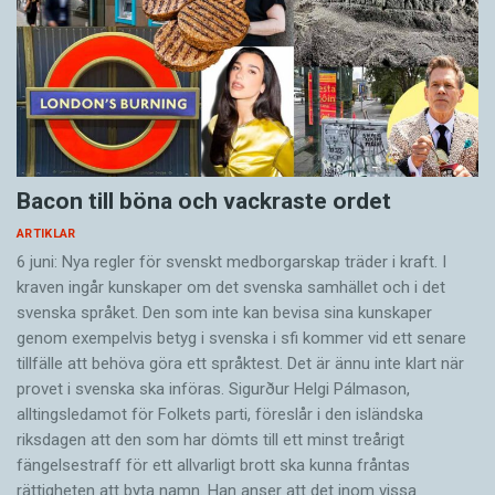
Bacon till böna och vackraste ordet
ARTIKLAR
6 juni: Nya regler för svenskt medborgarskap träder i kraft. I
kraven ingår kunskaper om det svenska samhället och i det
svenska språket. Den som inte kan bevisa sina kunskaper
genom exempelvis betyg i svenska i sfi kommer vid ett senare
tillfälle att behöva göra ett språktest. Det är ännu inte klart när
provet i svenska ska införas. Sigurður Helgi Pálmason,
alltingsledamot för Folkets parti, föreslår i den isländska
riksdagen att den som har dömts till ett minst treårigt
fängelsestraff för ett allvarligt brott ska kunna fråntas
rättigheten att byta namn. Han anser att det inom vissa