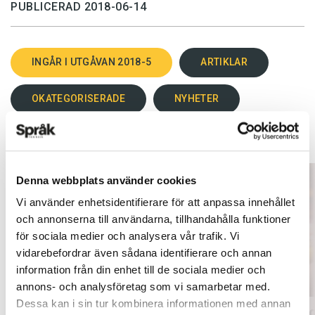
PUBLICERAD 2018-06-14
INGÅR I UTGÅVAN 2018-5
ARTIKLAR
OKATEGORISERADE
NYHETER
Denna webbplats använder cookies
Vi använder enhetsidentifierare för att anpassa innehållet
och annonserna till användarna, tillhandahålla funktioner
för sociala medier och analysera vår trafik. Vi
vidarebefordrar även sådana identifierare och annan
information från din enhet till de sociala medier och
annons- och analysföretag som vi samarbetar med.
Dessa kan i sin tur kombinera informationen med annan
Mer fokus på engelsk litteratur
Inlärnin