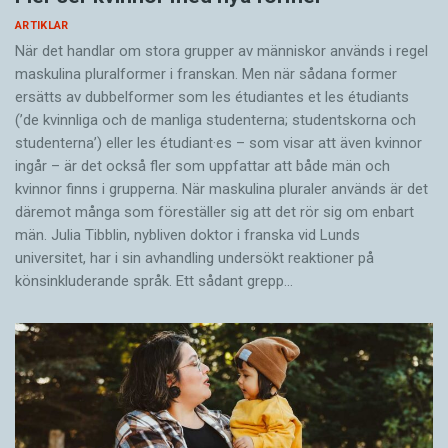
ARTIKLAR
När det handlar om stora grupper av människor används i regel
maskulina pluralformer i franskan. Men när sådana ­former
ersätts av dubbel­former som les étudiantes et les étudiants
(’de kvinnliga och de manliga studenterna; studentskorna och
studenterna’) eller les étudiant·es – som visar att även kvinnor
ingår – är det också fler som uppfattar att både män och
kvinnor finns i grupperna. När maskulina pluraler används är det
där­emot många som föreställer sig att det rör sig om enbart
män. Julia Tibblin, nybliven doktor i franska vid Lunds
universitet, har i sin avhandling undersökt reaktioner på
könsinkluderande språk. Ett sådant grepp…