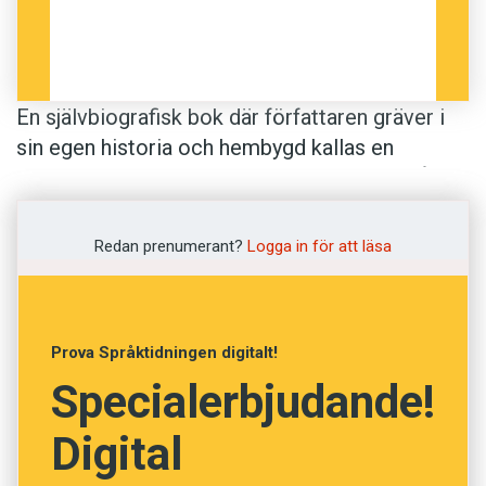
En självbiografisk bok där författaren gräver i
sin egen historia och hembygd kallas en
självarkeologi. Författaren Ruben Wätte står
bakom ett av dessa verk. Visit Norrtuna heter
boken som Dagens Nyheter skriver om:
Redan prenumerant?
Logga in för att läsa
”Norrtuna heter en plats norr om Järna i
Södertälje kommun. Ruben Wätte växte upp
där. Nu har han skrivit en självarkeologi om sin
Prova Språktidningen digitalt!
förort.”
Specialerbjudande!
Digital