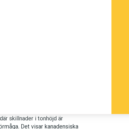
är skillnader i tonhöjd är
ör­måga. Det visar kanadensiska