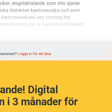
iker, engelsktalande som inte spelar
siska dialekten kantonesiska och som
ån kanto­nesiskans sex tonsteg har
 experimentet var de kantonesisk­talande
ättre än de engelsktalande icke-
språkpolisen
idigare är det motsatta orsakssambandet
k­förmågan. Studien har publicerats i
rd
numerant?
Logga in för att läsa
a
ande! Digital
dningen digitalt
 i 3 månader för