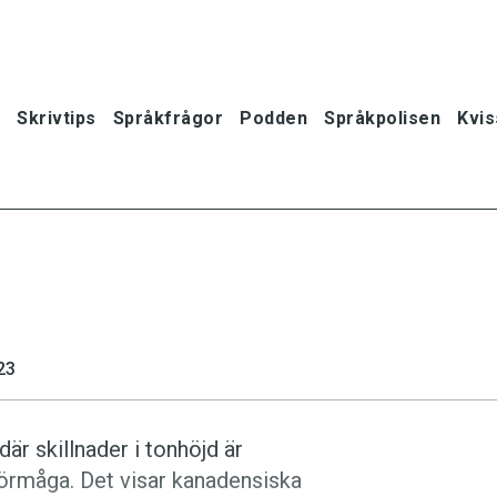
Skrivtips
Språkfrågor
Podden
Språkpolisen
Kvis
23
är skillnader i tonhöjd är
ör­måga. Det visar kanadensiska
oner