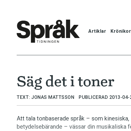
Artiklar
Krönikor
Hem
Artiklar
Säg det i toner
Krönikor
Språkfrågor
TEXT: JONAS MATTSSON
PUBLICERAD 2013-04-
Skrivtips
Att tala tonbaserade språk – som kinesiska, d
betydelsebärande – vässar din musikaliska f
Bokrecensi