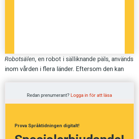
Robotsälen
, en robot i sälliknande päls, används
inom vården i flera länder. Eftersom den kan
svara genom läten, blinkningar och
kroppsrörelser kan den ge upplevelser av
Redan prenumerant?
Logga in för att läsa
närhet. Skånskan berättar hur det gick till när
Sjöbo köpte en robotsäl: ”Idén att skaffa en
robotsäl kommer från Christin Andersson,
Prova Språktidningen digitalt!
verksamhetschef inom vård- och
omsorgsförvaltningen. Förslaget föll vård- och