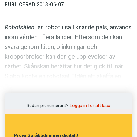
Anmäl till språkpolisen
PUBLICERAD 2013-06-07
Föreslå nyord
Annonsera
Robotsälen
, en robot i sälliknande päls, används
Prenumerera
inom vården i flera länder. Eftersom den kan
svara genom läten, blinkningar och
Läs Språktidningen digitalt
kroppsrörelser kan den ge upplevelser av
Press
närhet. Skånskan berättar hur det gick till när
Sjöbo köpte en robotsäl: ”Idén att skaffa en
robotsäl kommer från Christin Andersson,
verksamhetschef inom vård- och
omsorgsförvaltningen. Förslaget föll vård- och
Redan prenumerant?
Logga in för att läsa
omsorgsnämnden i smaken och de har nu sagt
ja till ett inköp av en robot.”
Prova Språktidningen digitalt!