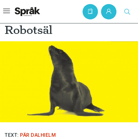
Robotsäl
Hem
Artiklar
Krönikor
Språkfrågor
Skrivtips
Bokrecensioner
Kviss
Podden
TEXT:
PÄR DALHIELM