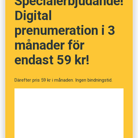
Specialerbjudande!
omsorgsnämnden i smaken och de har nu sagt
Digital
ja till ett inköp av en robot.”
prenumeration i 3
månader för
endast 59 kr!
Därefter pris 59 kr i månaden. Ingen bindningstid.