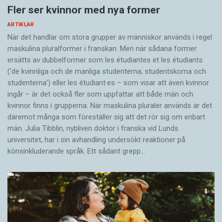
Fler ser kvinnor med nya former
ARTIKLAR
När det handlar om stora grupper av människor används i regel
maskulina pluralformer i franskan. Men när sådana ­former
ersätts av dubbel­former som les étudiantes et les étudiants
(’de kvinnliga och de manliga studenterna; studentskorna och
studenterna’) eller les étudiant·es – som visar att även kvinnor
ingår – är det också fler som uppfattar att både män och
kvinnor finns i grupperna. När maskulina pluraler används är det
där­emot många som föreställer sig att det rör sig om enbart
män. Julia Tibblin, nybliven doktor i franska vid Lunds
universitet, har i sin avhandling undersökt reaktioner på
könsinkluderande språk. Ett sådant grepp…