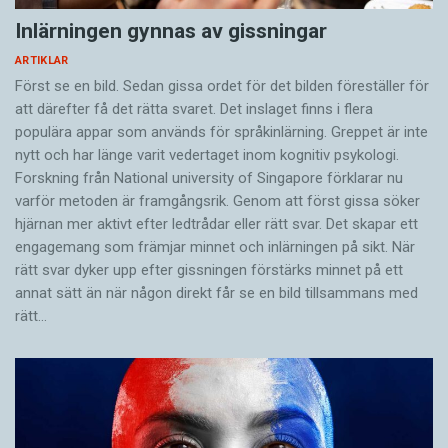
Inlärningen gynnas av gissningar
ARTIKLAR
Först se en bild. Sedan gissa ordet för det bilden föreställer för
att därefter få det rätta svaret. Det inslaget finns i flera
populära appar som används för språkinlärning. Greppet är inte
nytt och har länge varit vedertaget inom kognitiv psykologi.
Forskning från National university of Singa­pore förklarar nu
varför metoden är framgångsrik. Genom att först gissa ­söker
hjärnan mer aktivt ­efter ledtrådar eller rätt svar. Det skapar ett
engagemang som främjar minnet och inlärningen på sikt. När
rätt svar dyker upp efter gissningen förstärks minnet på ett
annat sätt än när någon direkt får se en bild tillsammans med
rätt…