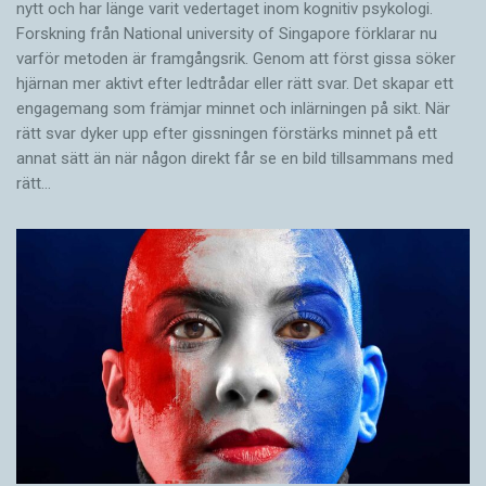
nytt och har länge varit vedertaget inom kognitiv psykologi.
Forskning från National university of Singa­pore förklarar nu
varför metoden är framgångsrik. Genom att först gissa ­söker
hjärnan mer aktivt ­efter ledtrådar eller rätt svar. Det skapar ett
engagemang som främjar minnet och inlärningen på sikt. När
rätt svar dyker upp efter gissningen förstärks minnet på ett
annat sätt än när någon direkt får se en bild tillsammans med
rätt…