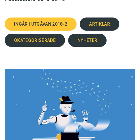
INGÅR I UTGÅVAN 2018-2
ARTIKLAR
OKATEGORISERADE
NYHETER