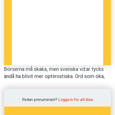
Börserna må skaka, men svenska vd:ar tycks
ändå ha blivit mer optimistiska. Ord som öka,
tillväxt och utveckling har blivit vanligare i
årsredovisningarna.
Redan prenumerant?
Logga in för att läsa
Skitår kallade tidigare arbetsmarknadsministern
Sven Otto Littorin både 2009 och 2010.