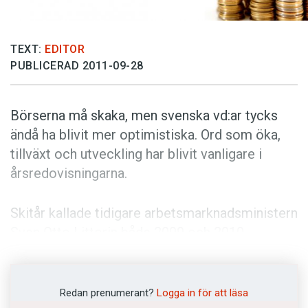
Anmäl till språkpolisen
Föreslå nyord
TEXT:
EDITOR
Annonsera
PUBLICERAD 2011-09-28
Prenumerera
Läs Språktidningen digitalt
Börserna må skaka, men svenska vd:ar tycks
Press
ändå ha blivit mer optimistiska. Ord som öka,
tillväxt och utveckling har blivit vanligare i
årsredovisningarna.
Skitår kallade tidigare arbetsmarknadsministern
Sven Otto Littorin både 2009 och 2010.
Börsjättarnas vd:ar ser däremot ljusare på 2011.
I årsredovisningarna återfinns språkliga tecken
på framtidstro. Hoppfulla ord, som stark och
Redan prenumerant?
Logga in för att läsa