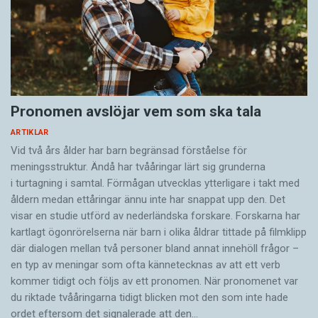
Pronomen avslöjar vem som ska tala
ARTIKLAR
Vid två års ålder har barn begränsad förståelse för
meningsstruktur. Ändå har tvååringar lärt sig grunderna
i turtagning i samtal. Förmågan utvecklas ytterligare i takt med
åldern medan ettåringar ännu inte har snappat upp den. Det
visar en studie utförd av nederländska forskare. Forskarna har
kartlagt ögonrörelserna när barn i olika åldrar tittade på filmklipp
där dialogen mellan två personer bland annat innehöll frågor –
en typ av meningar som ofta kännetecknas av att ett verb
kommer tidigt och följs av ett pronomen. När pronomenet var
du riktade tvååringarna tidigt blicken mot den som inte hade
ordet eftersom det ­signalerade att den…