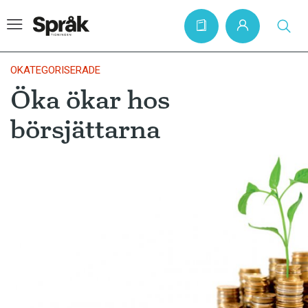
OKATEGORISERADE
Öka ökar hos
Hem
börsjättarna
Artiklar
Krönikor
Språkfrågor
Skrivtips
Bokrecensioner
Kviss
Podden