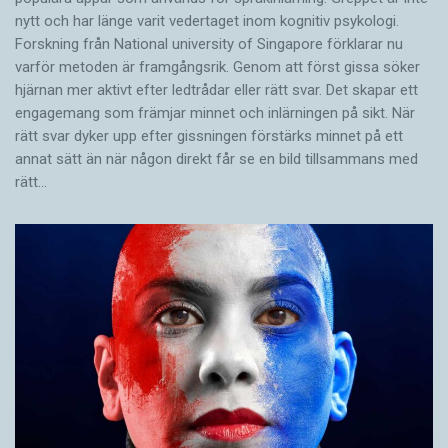
nytt och har länge varit vedertaget inom kognitiv psykologi.
Forskning från National university of Singa­pore förklarar nu
varför metoden är framgångsrik. Genom att först gissa ­söker
hjärnan mer aktivt ­efter ledtrådar eller rätt svar. Det skapar ett
engagemang som främjar minnet och inlärningen på sikt. När
rätt svar dyker upp efter gissningen förstärks minnet på ett
annat sätt än när någon direkt får se en bild tillsammans med
rätt…