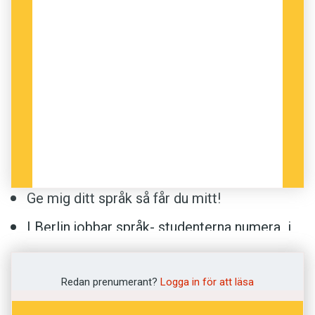
Ge mig ditt språk så får du mitt!
I Berlin jobbar språk- studenterna numera i
tandemtakt
Nejro och långschal: folkliga namn på pengar
Redan prenumerant?
Logga in för att läsa
Eat my shorts! Så fungerar populärkulturen