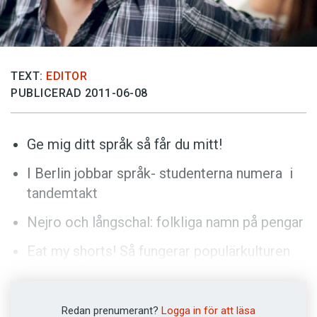
Anmäl till språkpolisen
Föreslå nyord
Annonsera
TEXT:
EDITOR
Prenumerera
PUBLICERAD 2011-06-08
Läs Språktidningen digitalt
Press
Ge mig ditt språk så får du mitt!
I Berlin jobbar språk- studenterna numera i
tandemtakt
Nejro och långschal: folkliga namn på pengar
Eat my shorts! Så fungerar populärkulturen
som språklärare
Redan prenumerant?
Logga in för att läsa