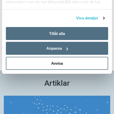
information som du har tillhandahållit eller som de har
samlat in när du har använt deras tjänster.
Visa detaljer
Prova på!
Tidningen i brevlådan plus tillgång till webben och digital
Tillåt alla
läsning med vår app
Anpassa
TVÅ NUMMER FÖR 129 KR!
Avvisa
Artiklar