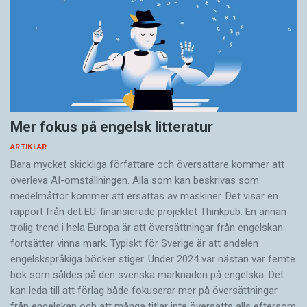
Mer fokus på engelsk litteratur
ARTIKLAR
Bara mycket skickliga författare och översättare ­kommer att
överleva AI-omställningen. Alla som kan beskrivas som
medelmåttor kommer att ersättas av maskiner. Det visar en
rapport från det EU-finansierade projektet Thinkpub. En annan
trolig trend i hela Europa är att översättningar från engelskan
fortsätter vinna mark. Typiskt för Sverige är att andelen
engelskspråkiga böcker stiger. Under 2024 var nästan var femte
bok som såldes på den svenska marknaden på engelska. Det
kan leda till att förlag både fokuserar mer på översättningar
från engelskan och att många titlar inte översätts alls eftersom