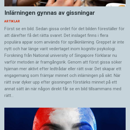
Inlärningen gynnas av gissningar
ARTIKLAR
Först se en bild. Sedan gissa ordet för det bilden föreställer för
att därefter få det rätta svaret. Det inslaget finns i flera
populära appar som används för språkinlärning. Greppet är inte
nytt och har länge varit vedertaget inom kognitiv psykologi.
Forskning från National university of Singa­pore förklarar nu
varför metoden är framgångsrik. Genom att först gissa ­söker
hjärnan mer aktivt ­efter ledtrådar eller rätt svar. Det skapar ett
engagemang som främjar minnet och inlärningen på sikt. När
rätt svar dyker upp efter gissningen förstärks minnet på ett
annat sätt än när någon direkt får se en bild tillsammans med
rätt…