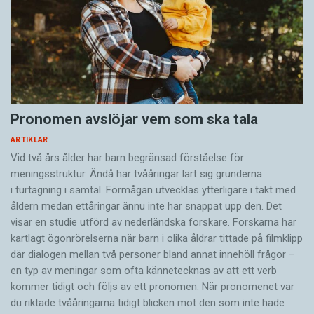
Pronomen avslöjar vem som ska tala
ARTIKLAR
Vid två års ålder har barn begränsad förståelse för
meningsstruktur. Ändå har tvååringar lärt sig grunderna
i turtagning i samtal. Förmågan utvecklas ytterligare i takt med
åldern medan ettåringar ännu inte har snappat upp den. Det
visar en studie utförd av nederländska forskare. Forskarna har
kartlagt ögonrörelserna när barn i olika åldrar tittade på filmklipp
där dialogen mellan två personer bland annat innehöll frågor –
en typ av meningar som ofta kännetecknas av att ett verb
kommer tidigt och följs av ett pronomen. När pronomenet var
du riktade tvååringarna tidigt blicken mot den som inte hade