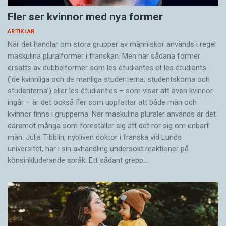
Fler ser kvinnor med nya former
ARTIKLAR
När det handlar om stora grupper av människor används i regel
maskulina pluralformer i franskan. Men när sådana ­former
ersätts av dubbel­former som les étudiantes et les étudiants
(’de kvinnliga och de manliga studenterna; studentskorna och
studenterna’) eller les étudiant·es – som visar att även kvinnor
ingår – är det också fler som uppfattar att både män och
kvinnor finns i grupperna. När maskulina pluraler används är det
där­emot många som föreställer sig att det rör sig om enbart
män. Julia Tibblin, nybliven doktor i franska vid Lunds
universitet, har i sin avhandling undersökt reaktioner på
könsinkluderande språk. Ett sådant grepp…