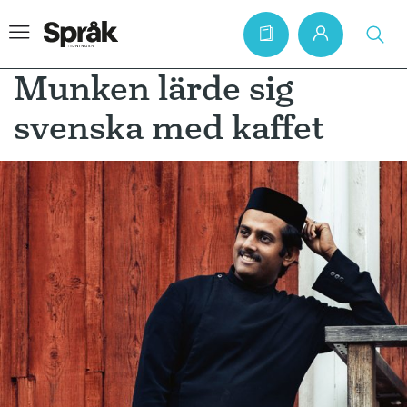
Munken lärde sig
svenska med kaffet
Hem
Artiklar
Krönikor
Språkfrågor
Skrivtips
Bokrecensioner
Kviss
Podden