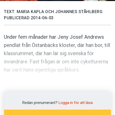
Anmäl till språkpolisen
Föreslå nyord
TEXT: MARIA KAPLA OCH JOHANNES STÅHLBERG
PUBLICERAD 2014-06-03
Annonsera
Prenumerera
Under fem månader har Jeny Josef Andrews
Läs Språktidningen digitalt
pendlat från Östanbäcks kloster, där han bor, till
Press
klassrummet, där han lär sig svenska för
invandrare. Fast frågan är om inte cykelturerna
har varit hans egentliga språkkurs.
– I början lade jag märke till att grannarna inte
pratade med varandra. Första gången jag
cyklade förbi vinkade jag åt dem. Nästa gång
Redan prenumerant?
Logga in för att läsa
sade jag hej. Nu pratar vi och dricker kaffe
tillsammans.