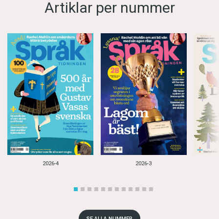
Artiklar per nummer
Och väl tillbaka i Indien kan han faktiskt
fortsätta med det. På klostret i Kerala finns
redan två munkar som har gjort en liknande
språkresa som han. Dessutom är det bara en
tidsfråga innan skolan som hans kloster driver
kommer att erbjuda undervisning i svenska.
Maria Kapla och Johannes Ståhlberg är
frilansjournalister.
2026-4
2026-3
SE ALLA NUMMER