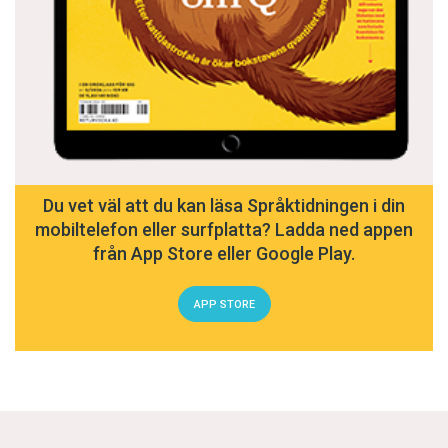
– Det är inte så svårt att läsa i och för sig, men
att förstå en svensk dagstidning är knepigt. I
stället tittar jag på svenska filmer varje dag och
lyssnar mycket på radio.
Speciellt noga lyssnar han till
a
-ljuden, både de
långa och de korta, som för övrigt är hans
Du vet väl att du kan läsa Språktidningen i din
mobiltelefon eller surfplatta? Ladda ned appen
favoriter i svenskan.
från App Store eller Google Play.
Efter fem månader i Sverige börjar Jeny Josef
APP STORE
Andrews engelska att falla i glömska. Det kan
låta egendomligt, när engelskan annars är den
enkla vägen till att bli förstådd i Sverige. Men
han har inte varit ute efter det enkla. Han ville
lära sig svenska, och det har han gjort.