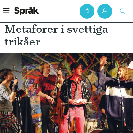
Metaforer i svettiga
trikåer
Hem
Artiklar
Krönikor
Språkfrågor
Skrivtips
Bokrecensioner
Kviss
Podden