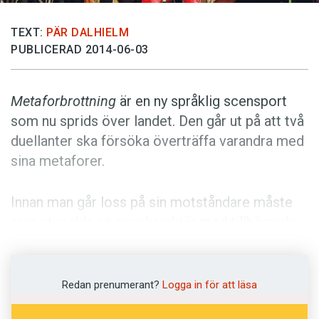
Anmäl till språkpolisen
Föreslå nyord
TEXT:
PÄR DALHIELM
PUBLICERAD 2014-06-03
Annonsera
Prenumerera
Metaforbrottning
är en ny språklig scensport
Läs Språktidningen digitalt
som nu sprids över landet. Den går ut på att två
Press
duellanter ska försöka överträffa varandra med
sina metaforer.
Innan man går loss på sin motståndare måste
man utveckla en scenkaraktär med tillhörande
alias. Som metaforbrottare kan man välja
mellan att vara ond eller god –
rackare
eller
raring
. Matchen kan sedan vara uppbyggd kring
Redan prenumerant?
Logga in för att läsa
till exempel association, utforskning eller