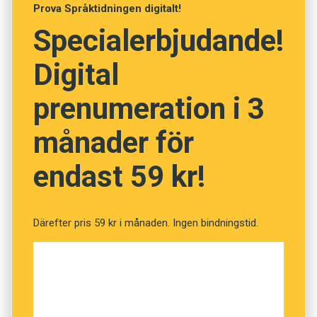
Prova Språktidningen digitalt!
mellan att vara ond eller god –
rackare
eller
Specialerbjudande!
raring
. Matchen kan sedan vara uppbyggd kring
till exempel association, utforskning eller
Digital
polarisering. I det första fallet associerar
brottarna vidare på varandras metaforer, i det
prenumeration i 3
andra utforskar de ett gemensamt ämne. Och i
en polariseringsduell intar brottarna motsatta
månader för
positioner. Tävlingen går ut på att ”göra mål” –
endast 59 kr!
det vill säga komma på en så bra metafor att
motståndaren står svarslös.
Därefter pris 59 kr i månaden. Ingen bindningstid.
Fenomenet låter sig nog bäst beskrivas med
kombattanternas egna metaforer: ”Wrestling
utan knytnävar. Tranströmer med svettiga
trikåer. Cirkushästar utan manege.
Partiledaredebatt i en banankartong.