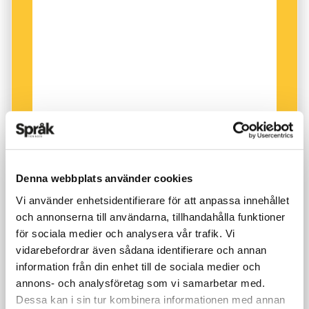
Revolverdueller med kaskelotter i hylsorna.”
Men som helhet är metaforbrottningen
betydligt mer än en verbal tvekamp. I sitt rätta
galaelement är den en måttlös förening av
improvisationsteater, tävling, ordlek och
livemusik. Och publiken är inte bara publik utan
bidrar aktivt till domsluten genom högljudda
reaktioner.
Denna webbplats använder cookies
Vi använder enhetsidentifierare för att anpassa innehållet
– Metaforbrottningen uppfanns för tio år sedan
och annonserna till användarna, tillhandahålla funktioner
av en grupp kulturproducenter i Malmö som
för sociala medier och analysera vår trafik. Vi
började utforska hur poesi i sin renaste form
vidarebefordrar även sådana identifierare och annan
information från din enhet till de sociala medier och
skulle kunna göras till tävling, säger Henrietta
annons- och analysföretag som vi samarbetar med.
Sjöberg, verksamhetsledare på
Dessa kan i sin tur kombinera informationen med annan
kulturföreningen Dunkelbyrån, som har