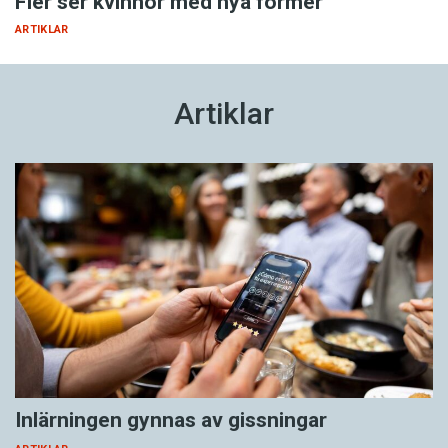
Fler ser kvinnor med nya former
ARTIKLAR
Artiklar
Inlärningen gynnas av gissningar