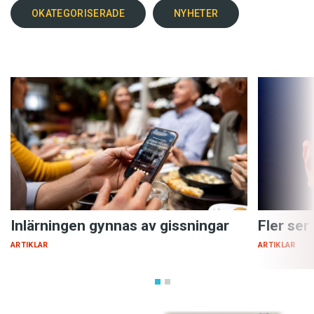
OKATEGORISERADE
NYHETER
Inlärningen gynnas av gissningar
Fler ser
ARTIKLAR
ARTIKLAR