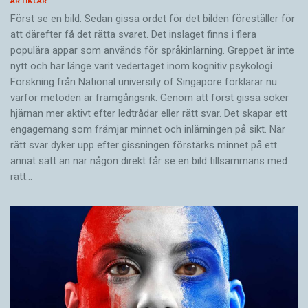
ARTIKLAR
Först se en bild. Sedan gissa ordet för det bilden föreställer för
att därefter få det rätta svaret. Det inslaget finns i flera
populära appar som används för språkinlärning. Greppet är inte
nytt och har länge varit vedertaget inom kognitiv psykologi.
Forskning från National university of Singa­pore förklarar nu
varför metoden är framgångsrik. Genom att först gissa ­söker
hjärnan mer aktivt ­efter ledtrådar eller rätt svar. Det skapar ett
engagemang som främjar minnet och inlärningen på sikt. När
rätt svar dyker upp efter gissningen förstärks minnet på ett
annat sätt än när någon direkt får se en bild tillsammans med
rätt…