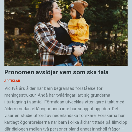
Pronomen avslöjar vem som ska tala
ARTIKLAR
Vid två års ålder har barn begränsad förståelse för
meningsstruktur. Ändå har tvååringar lärt sig grunderna
i turtagning i samtal. Förmågan utvecklas ytterligare i takt med
åldern medan ettåringar ännu inte har snappat upp den. Det
visar en studie utförd av nederländska forskare. Forskarna har
kartlagt ögonrörelserna när barn i olika åldrar tittade på filmklipp
där dialogen mellan två personer bland annat innehöll frågor –