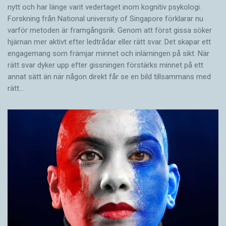
nytt och har länge varit vedertaget inom kognitiv psykologi.
Forskning från National university of Singa­pore förklarar nu
varför metoden är framgångsrik. Genom att först gissa ­söker
hjärnan mer aktivt ­efter ledtrådar eller rätt svar. Det skapar ett
engagemang som främjar minnet och inlärningen på sikt. När
rätt svar dyker upp efter gissningen förstärks minnet på ett
annat sätt än när någon direkt får se en bild tillsammans med
rätt…