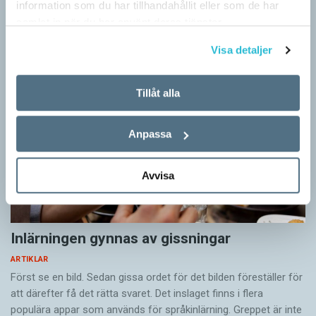
information som du har tillhandahållit eller som de har
Artiklar
samlat in när du har använt deras tjänster.
Visa detaljer
Tillåt alla
Anpassa
Avvisa
Inlärningen gynnas av gissningar
ARTIKLAR
Först se en bild. Sedan gissa ordet för det bilden föreställer för
att därefter få det rätta svaret. Det inslaget finns i flera
populära appar som används för språkinlärning. Greppet är inte