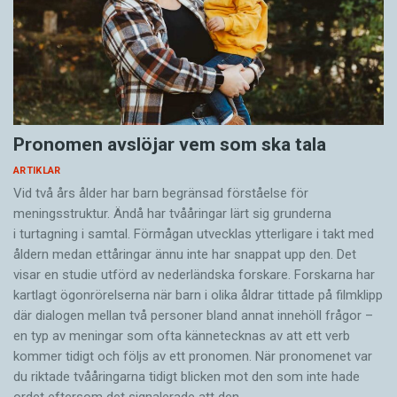
Pronomen avslöjar vem som ska tala
ARTIKLAR
Vid två års ålder har barn begränsad förståelse för
meningsstruktur. Ändå har tvååringar lärt sig grunderna
i turtagning i samtal. Förmågan utvecklas ytterligare i takt med
åldern medan ettåringar ännu inte har snappat upp den. Det
visar en studie utförd av nederländska forskare. Forskarna har
kartlagt ögonrörelserna när barn i olika åldrar tittade på filmklipp
där dialogen mellan två personer bland annat innehöll frågor –
en typ av meningar som ofta kännetecknas av att ett verb
kommer tidigt och följs av ett pronomen. När pronomenet var
du riktade tvååringarna tidigt blicken mot den som inte hade
ordet eftersom det ­signalerade att den…