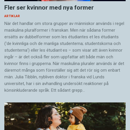
Fler ser kvinnor med nya former
ARTIKLAR
När det handlar om stora grupper av människor används i regel
maskulina pluralformer i franskan. Men när sådana ­former
ersätts av dubbel­former som les étudiantes et les étudiants
(’de kvinnliga och de manliga studenterna; studentskorna och
studenterna’) eller les étudiant·es – som visar att även kvinnor
ingår – är det också fler som uppfattar att både män och
kvinnor finns i grupperna. När maskulina pluraler används är det
där­emot många som föreställer sig att det rör sig om enbart
män. Julia Tibblin, nybliven doktor i franska vid Lunds
universitet, har i sin avhandling undersökt reaktioner på
könsinkluderande språk. Ett sådant grepp…