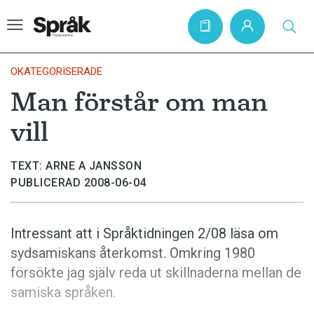
OKATEGORISERADE
Man förstår om man
Hem
vill
Artiklar
Krönikor
TEXT: ARNE A JANSSON
PUBLICERAD 2008-06-04
Språkfrågor
Skrivtips
Intressant att i Språktidningen 2/08 läsa om
Bokrecensioner
sydsamiskans återkomst. Omkring 1980
Kviss
försökte jag själv reda ut skillnaderna mellan de
samiska språken.
Podden