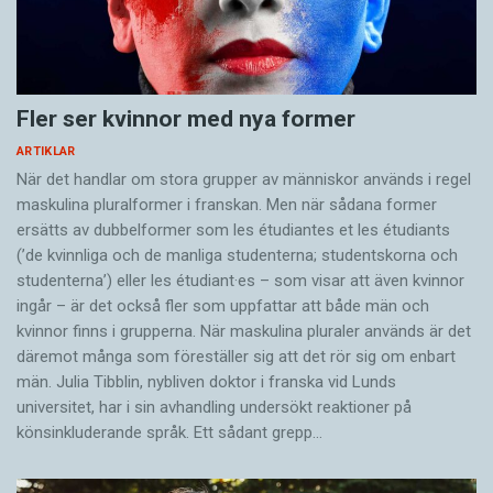
Fler ser kvinnor med nya former
ARTIKLAR
När det handlar om stora grupper av människor används i regel
maskulina pluralformer i franskan. Men när sådana ­former
ersätts av dubbel­former som les étudiantes et les étudiants
(’de kvinnliga och de manliga studenterna; studentskorna och
studenterna’) eller les étudiant·es – som visar att även kvinnor
ingår – är det också fler som uppfattar att både män och
kvinnor finns i grupperna. När maskulina pluraler används är det
där­emot många som föreställer sig att det rör sig om enbart
män. Julia Tibblin, nybliven doktor i franska vid Lunds
universitet, har i sin avhandling undersökt reaktioner på
könsinkluderande språk. Ett sådant grepp…