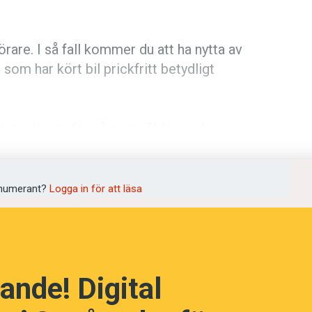
örare. I så fall kommer du att ha nytta av
 som har kört bil prickfritt betydligt
all inte dömts för några trafikförseelser.
 blev bara dagsböter, så det är
numerant?
Logga in för att läsa
a språk, som gäller bilister emellan. Det
r nyanser än vad man (genomsnittligt)
ande! Digital
grund av att det rimmar på ilska, men så