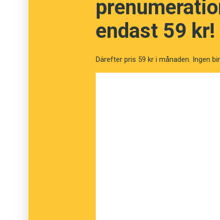
prenumeration
endast 59 kr!
1. Om man upplever att framförvarande bil fr
man sig med sin kylare åtta centimeter från 
gängse sättet att uttrycka uppmaningen "Var g
Därefter pris 59 kr i månaden. Ingen bi
fördom säger, att om framförvarande bil kö
ingen förändring att ske. Eftersom denna tid
beprövad erfarenhet, kan vi inte ta hänsyn til
närgången körning kan få önskad effekt.
Vissa förare brukar, när de äntligen lyckas 
ett finger i luften. Det vore trevligt om det 
2. Om två filer plötsligt ska bli en fil, sätts 
del människor tycker om blixtlås som princip