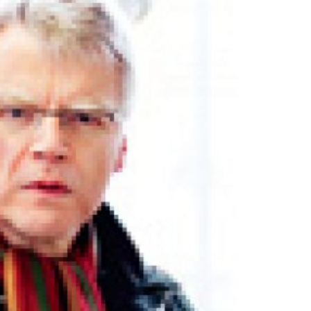
språkpolisen
rd
a
dningen digitalt