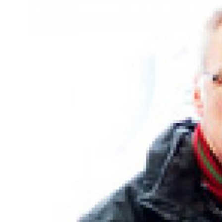
Kviss
Podden
Anmäl till 
Föreslå nyo
Annonsera
Prenumerer
Läs Språkti
Press