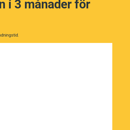
 i 3 månader för
amförs alldeles för långsamt, lägger
den bilens bakre kofångare. Det är det
ullig öka farten en smula!". En populär
ndningstid.
rs av en man med hatten på, så kommer
skrift är byggd på vetenskap och
l fördomar utan konstaterar blott att
köra om, signalera genom att sträcka upp
var tummen.
vänligheten och fantasin åter på prov. En
 och försöker efterlikna ett sådant.