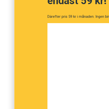
endast 59 kr!
och bionamnet
Kino
. Också
cineast
hör förstå
Därefter pris 59 kr i månaden. Ingen bi