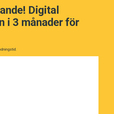
s hit.
ande! Digital
 i 3 månader för
ndningstid.