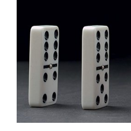
Kviss
Podden
Anmäl till 
Föreslå nyo
Annonsera
Prenumerer
Läs Språkti
Press