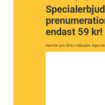
och bionamnet
Kino
. Också
cineast
hör förstå
Specialerbjud
prenumeration
endast 59 kr!
Därefter pris 59 kr i månaden. Ingen bi