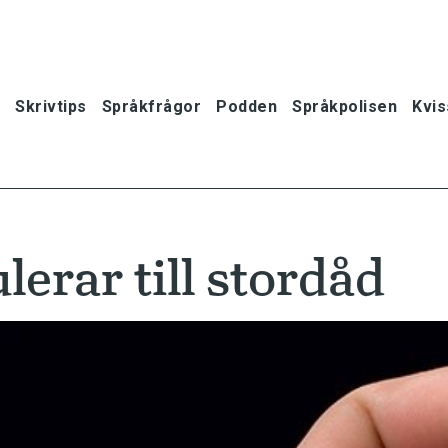
Skrivtips
Språkfrågor
Podden
Språkpolisen
Kvis
erar till stordåd
oner