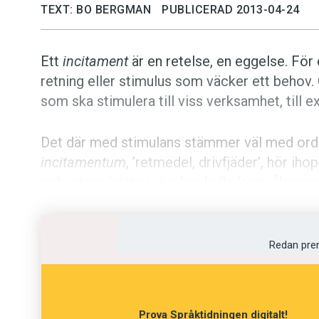
TEXT: BO BERGMAN
PUBLICERAD 2013-04-24
Ett
incitament
är en retelse, en eggelse. För
retning eller stimulus som väcker ett behov
som ska stimulera till viss verksamhet, till 
Det där med stimulans stämmer väl med orde
incitamentum
, ’retmedel, drivfjäder’, hör ih
och
citare
, ’sätta i rörelse; kalla fram; åber
som
citera, recitera
och
exciterad
, ’eggad, re
När vi letar ordsläktingar, hamnar vi i grekis
Redan pre
kínema
, ’rörelse, eggelse’. De här orden ing
slangspråk:
kinetik
, ’rörelselära’,
telekinesi
, ’
föremål i rörelse’, det föråldrade
kinematogr
Prova Språktidningen digitalt!