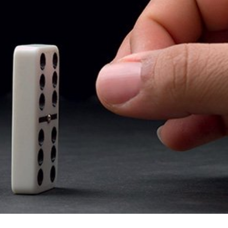
språkpolisen
rd
a
dningen digitalt