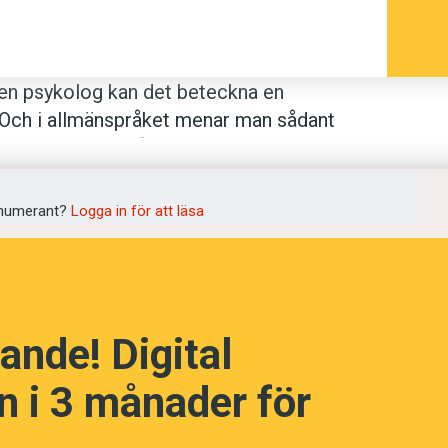
 en psykolog kan det beteckna en
. Och i allmänspråket menar man sådant
exempel bonusar åt chefer.
ts grundbetydelse: det latinska
numerant?
Logga in för att läsa
op med
incitare
, ’driva på, sätta i rörelse’,
opa; nämna’. Från svenskan känner vi ord
tad; uppjagad’.
ande! Digital
ka
kinéin
, ’sätta i rörelse’, och
kínesis
och
år både i svenskt fackspråk och i
 i 3 månader för
påstådd övernaturlig förmåga att sätta
af
, ’biosalong’, slangordet
kinne
, ’bio’,