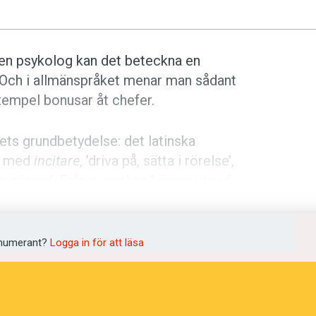
 en psykolog kan det beteckna en
. Och i allmänspråket menar man sådant
exempel bonusar åt chefer.
ts grundbetydelse: det latinska
op med
incitare
, ’driva på, sätta i rörelse’,
opa; nämna’. Från svenskan känner vi ord
tad; uppjagad’.
ka
kinéin
, ’sätta i rörelse’, och
kínesis
och
numerant?
Logga in för att läsa
år både i svenskt fackspråk och i
påstådd övernaturlig förmåga att sätta
af
, ’biosalong’, slangordet
kinne
, ’bio’,