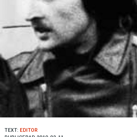
Anmäl till språkpolisen
Föreslå nyord
Annonsera
Prenumerera
Läs Språktidningen digitalt
Press
TEXT:
EDITOR