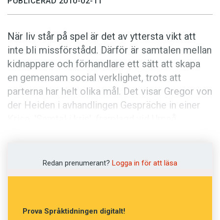
PUBLICERAD 2010-02-11
När liv står på spel är det av yttersta vikt att
inte bli missförstådd. Därför är samtalen mellan
kidnappare och förhandlare ett sätt att skapa
en gemensam social verklighet, trots att
parterna har helt olika mål. Det visar Gregor von
der Heiden i avhandlingen Gespräche in einer
Krise, 'Samtal i kris', framlagd vid Umeå
universitet. Där analyserar han telefonsamtal
mellan terrorister och samhällsföreträdare
under Röda armé-fraktionens (RAF) ockupation
Redan prenumerant?
Logga in för att läsa
av den västtyska ambassaden i Stockholm
1975.
Prova Språktidningen digitalt!
"Vårt ultimatum kvarstår precis som tidigare",