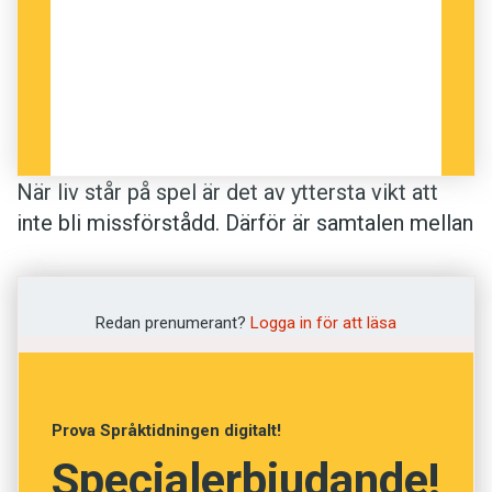
När liv står på spel är det av yttersta vikt att
inte bli missförstådd. Därför är samtalen mellan
kidnappare och förhandlare ett sätt att skapa
en gemensam social verklighet, trots att
parterna har helt olika mål. Det visar Gregor von
Redan prenumerant?
Logga in för att läsa
der Heiden i avhandlingen Gespräche in einer
Krise, ’Samtal i kris’, framlagd vid Umeå
universitet. Där analyserar han telefonsamtal
Prova Språktidningen digitalt!
mellan terrorister och samhällsföreträdare
Specialerbjudande!
under Röda armé-fraktionens (RAF) ockupation