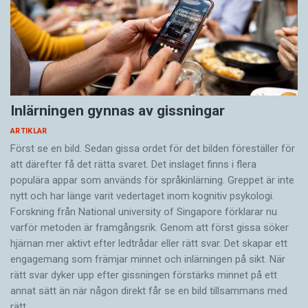
Inlärningen gynnas av gissningar
ARTIKLAR
Först se en bild. Sedan gissa ordet för det bilden föreställer för
att därefter få det rätta svaret. Det inslaget finns i flera
populära appar som används för språkinlärning. Greppet är inte
nytt och har länge varit vedertaget inom kognitiv psykologi.
Forskning från National university of Singa­pore förklarar nu
varför metoden är framgångsrik. Genom att först gissa ­söker
hjärnan mer aktivt ­efter ledtrådar eller rätt svar. Det skapar ett
engagemang som främjar minnet och inlärningen på sikt. När
rätt svar dyker upp efter gissningen förstärks minnet på ett
annat sätt än när någon direkt får se en bild tillsammans med
rätt…