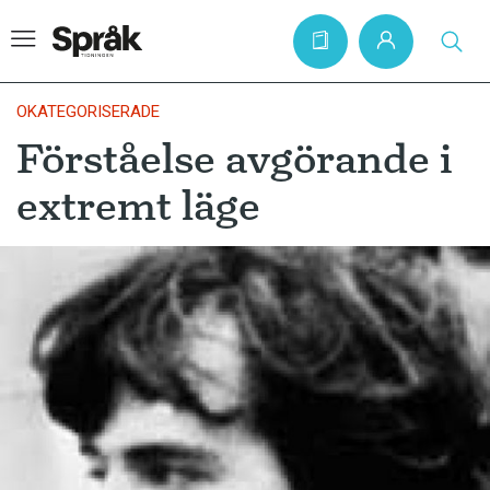
OKATEGORISERADE
Förståelse avgörande i
Hem
extremt läge
Artiklar
Krönikor
Språkfrågor
Skrivtips
Bokrecensioner
Kviss
Podden