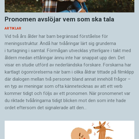
Pronomen avslöjar vem som ska tala
ARTIKLAR
Vid två års ålder har barn begränsad förståelse för
meningsstruktur. Ändå har tvååringar lärt sig grunderna
i turtagning i samtal. Förmågan utvecklas ytterligare i takt med
åldern medan ettåringar ännu inte har snappat upp den. Det
visar en studie utförd av nederländska forskare. Forskarna har
kartlagt ögonrörelserna när barn i olika åldrar tittade på filmklipp
där dialogen mellan två personer bland annat innehöll frågor –
en typ av meningar som ofta kännetecknas av att ett verb
kommer tidigt och följs av ett pronomen. När pronomenet var
du riktade tvååringarna tidigt blicken mot den som inte hade
ordet eftersom det ­signalerade att den…