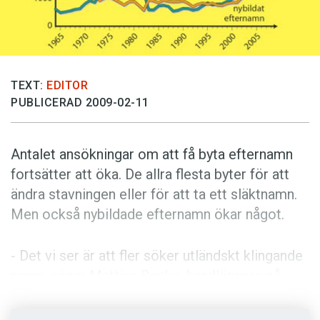
Anmäl till språkpolisen
Föreslå nyord
Annonsera
Prenumerera
TEXT:
EDITOR
PUBLICERAD 2009-02-11
Läs Språktidningen digitalt
Press
Antalet ansökningar om att få byta efternamn
fortsätter att öka. De allra flesta byter för att
ändra stavningen eller för att ta ett släktnamn.
Men också nybildade efternamn ökar något.
- Det vi ser är att fler söker utländskt klingande
namn, säger Mattias Benke, handläggare på
Patent- och registreringsverket.