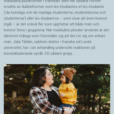
maskulina pluralformer i franskan. Men när sådana ­former
ersätts av dubbel­former som les étudiantes et les étudiants
(’de kvinnliga och de manliga studenterna; studentskorna och
studenterna’) eller les étudiant·es – som visar att även kvinnor
ingår – är det också fler som uppfattar att både män och
kvinnor finns i grupperna. När maskulina pluraler används är det
där­emot många som föreställer sig att det rör sig om enbart
män. Julia Tibblin, nybliven doktor i franska vid Lunds
universitet, har i sin avhandling undersökt reaktioner på
könsinkluderande språk. Ett sådant grepp…