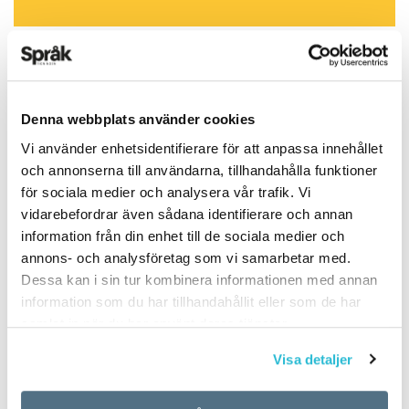
Denna webbplats använder cookies
ARTIKLAR
OKATEGORISERADE
Vi använder enhetsidentifierare för att anpassa innehållet
5 vanligaste
och annonserna till användarna, tillhandahålla funktioner
för sociala medier och analysera vår trafik. Vi
svenskspråkiga första
vidarebefordrar även sådana identifierare och annan
information från din enhet till de sociala medier och
förnamnen för nyfödda
annons- och analysföretag som vi samarbetar med.
i Finland 2017
Dessa kan i sin tur kombinera informationen med annan
information som du har tillhandahållit eller som de har
samlat in när du har använt deras tjänster.
TEXT:
ANDERS SVENSSON
PUBLICERAD 2018-06-14
Visa detaljer