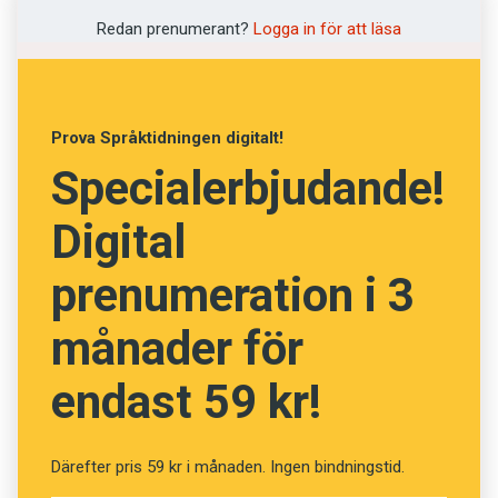
Rivanor, Apifera och Zittenbaum är några
Redan prenumerant?
Logga in för att läsa
exempel.
Att de flesta namnbyten handlar om att ändra
Prova Språktidningen digitalt!
stavning beror på att det blivit viktigare att det
Specialerbjudande!
officiella namnet, på till exempel id-kortet, och
det namn man själv använder stavas på samma
Digital
sätt.
prenumeration i 3
månader för
endast 59 kr!
Därefter pris 59 kr i månaden. Ingen bindningstid.