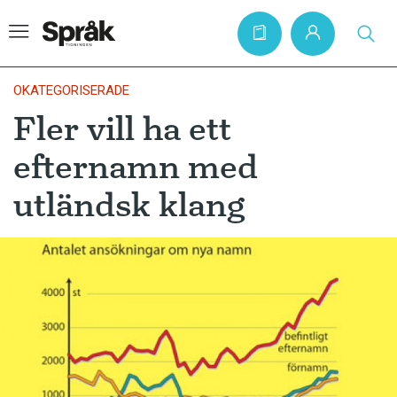
OKATEGORISERADE
Fler vill ha ett
Hem
efternamn med
Artiklar
utländsk klang
Krönikor
Språkfrågor
Skrivtips
Bokrecensioner
Kviss
Podden