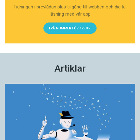
Tidningen i brevlådan plus tillgång till webben och digital
läsning med vår app
TVÅ NUMMER FÖR 129 KR!
Artiklar