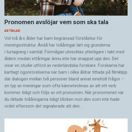
Pronomen avslöjar vem som ska tala
ARTIKLAR
Vid två års ålder har barn begränsad förståelse för
meningsstruktur. Ändå har tvååringar lärt sig grunderna
i turtagning i samtal. Förmågan utvecklas ytterligare i takt med
åldern medan ettåringar ännu inte har snappat upp den. Det
visar en studie utförd av nederländska forskare. Forskarna har
kartlagt ögonrörelserna när barn i olika åldrar tittade på filmklipp
där dialogen mellan två personer bland annat innehöll frågor –
en typ av meningar som ofta kännetecknas av att ett verb
kommer tidigt och följs av ett pronomen. När pronomenet var
du riktade tvååringarna tidigt blicken mot den som inte hade
ordet eftersom det ­signalerade att den…