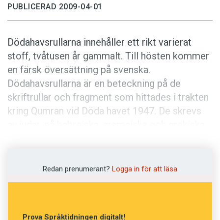
PUBLICERAD 2009-04-01
Dödahavsrullarna innehåller ett rikt varierat
stoff, tvåtusen år gammalt. Till hösten kommer
en färsk översättning på svenska.
Dödahavsrullarna är en beteckning på de
skriftrullar och fragment som hittades i trakten
kring Qumran vid Döda havet 1947. De skrevs
av judar, på hebreiska, arameiska och grekiska.
Den nya svenska översättningen påbörjades
2004, och består av bibeltolkningar, hymner och
poesi.
Redan prenumerant?
Logga in för att läsa
Prova Språktidningen digitalt!