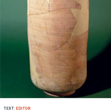
Anmäl till språkpolisen
Föreslå nyord
Annonsera
Prenumerera
Läs Språktidningen digitalt
Press
TEXT:
EDITOR