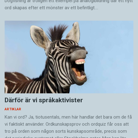
Dogfishing är troligen ett exempel på analogibildning där ett nytt
ord skapas efter ett mönster av ett befintligt.…
Därför är vi språkaktivister
ARTIKLAR
Kan vi ord? Ja, tiotusentals, men här handlar det bara om de få
vi faktiskt använder. Ordkunskapsprov och ordquiz får oss att
tro på orden som någon sorts kunskapsområde, precis som