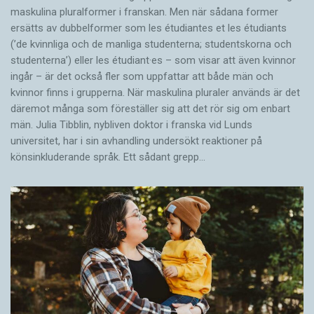
maskulina pluralformer i franskan. Men när sådana ­former
ersätts av dubbel­former som les étudiantes et les étudiants
(’de kvinnliga och de manliga studenterna; studentskorna och
studenterna’) eller les étudiant·es – som visar att även kvinnor
ingår – är det också fler som uppfattar att både män och
kvinnor finns i grupperna. När maskulina pluraler används är det
där­emot många som föreställer sig att det rör sig om enbart
män. Julia Tibblin, nybliven doktor i franska vid Lunds
universitet, har i sin avhandling undersökt reaktioner på
könsinkluderande språk. Ett sådant grepp…