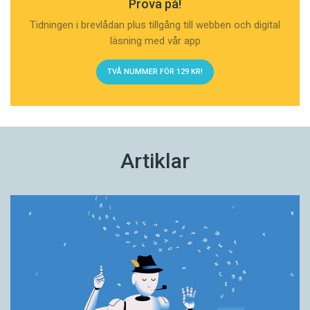
Prova på!
Tidningen i brevlådan plus tillgång till webben och digital
läsning med vår app
TVÅ NUMMER FÖR 129 KR!
Artiklar