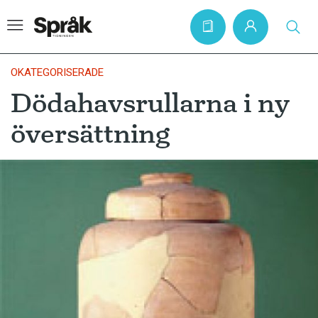
OKATEGORISERADE
Dödahavsrullarna i ny
Hem
översättning
Artiklar
Krönikor
Språkfrågor
Skrivtips
Bokrecensioner
Kviss
Podden