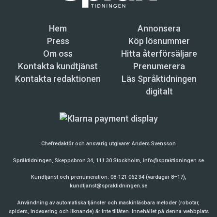
djupare blir toleransen i samhället. Med
”bildning” menar jag inte bara faktisk kunskap,
utan också förmåga till reflektion.
Hem
Annonsera
Press
Köp lösnummer
Om oss
Hitta återförsäljare
Martin Widmark hade turen att växa upp under
Kontakta kundtjänst
Prenumerera
en epok då kvaliteten på den obligatoriska
Kontakta redaktionen
Läs Språktidningen
skolutbildningen i landet nådde sin höjdpunkt.
digitalt
Sedan gick det utför, menar han.
År 2013, när det visade sig att Sverige i
Pisaundersökningen rasade till trea nerifrån vad
Chefredaktör och ansvarig utgivare:
Anders Svensson
gäller läsförståelsen bland elever i OECD-
Språktidningen, Skeppsbron 34, 111 30 Stockholm,
info@spraktidningen.se
länderna, påbörjade Martin Widmark projektet
Kundtjänst och prenumeration: 08-121 062 34 (vardagar 8–17),
En läsande klass. Målet är att öka läslusten hos
kundtjanst@spraktidningen.se
låg- och mellanstadieelever genom att de
Användning av automatiska tjänster och maskinläsbara metoder (robotar,
tillsammans diskuterar gemensamt lästa
spiders, indexering och liknande) är inte tillåten. Innehållet på denna webbplats