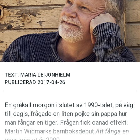
Anmäl till språkpolisen
Föreslå nyord
Annonsera
Prenumerera
Läs Språktidningen digitalt
Press
TEXT: MARIA LEIJONHIELM
PUBLICERAD 2017-04-26
En gråkall morgon i slutet av 1990-talet, på väg
till dagis, frågade en liten pojke sin pappa hur
man fångar en tiger. Frågan fick oanad effekt.
Martin Widmarks barnboksdebut
Att fånga en