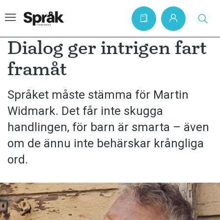
Dialog ger intrigen fart
framåt
Hem
Språket måste stämma för Martin
Artiklar
Widmark. Det får inte skugga
Krönikor
handlingen, för barn är smarta – även
Språkfrågor
om de ännu inte behärskar krångliga
Skrivtips
ord.
Bokrecensioner
Kviss
Podden