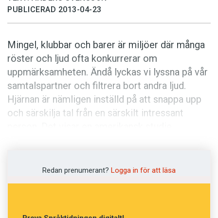
Anmäl till språkpolisen
PUBLICERAD 2013-04-23
Föreslå nyord
Annonsera
Mingel, klubbar och barer är miljöer där många
Prenumerera
röster och ljud ofta konkurrerar om
uppmärksamheten. Ändå lyckas vi lyssna på vår
Läs Språktidningen digitalt
samtalspartner och filtrera bort andra ljud.
Press
Hjärnan är nämligen inställd på att snappa upp
och särskilja tal från en särskilt intressant
person. Det visar en amerikansk studie
publicerad i den vetenskapliga tidskriften
Neuron
.
Redan prenumerant?
Logga in för att läsa
Studien visar hur en lyssnare under ett samtal
fokuserar allt mer på en viss talare och
uppmärksamt följer det samtalspartnern säger