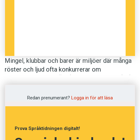
Mingel, klubbar och barer är miljöer där många
röster och ljud ofta konkurrerar om
uppmärksamheten. Ändå lyckas vi lyssna på vår
samtalspartner och filtrera bort andra ljud.
Hjärnan är nämligen inställd på att snappa upp
Redan prenumerant?
Logga in för att läsa
och särskilja tal från en särskilt intressant
person. Det visar en amerikansk studie
publicerad i den vetenskapliga tidskriften
Prova Språktidningen digitalt!
Neuron
.