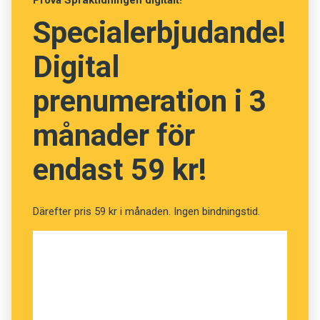
Prova Språktidningen digitalt!
för att inte missa något. När hjärnan behandlar
Specialerbjudande!
denna och all annan inkommande information
försvinner ovidkommande tal, medan det
Digital
prioriterade talet tack vare hjärnans blixtsnabba
gallringsprocess blir tydligt. Detta tal får högre
prenumeration i 3
signalstyrka.
månader för
endast 59 kr!
Därefter pris 59 kr i månaden. Ingen bindningstid.