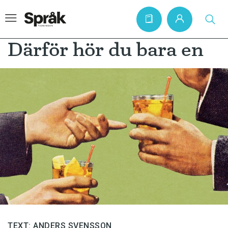
Därför hör du bara en
Hem
Artiklar
Krönikor
Språkfrågor
Skrivtips
Bokrecensioner
Kviss
Podden
TEXT: ANDERS SVENSSON