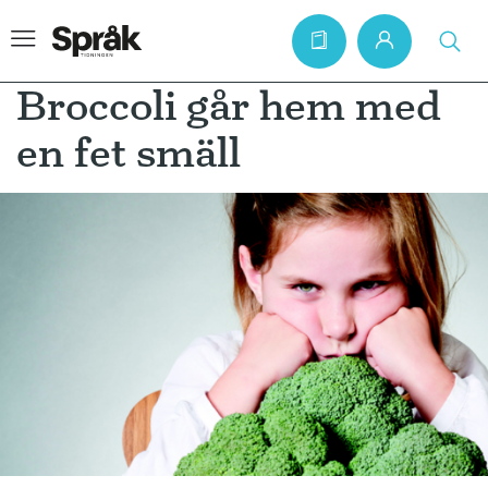
Broccoli går hem med
en fet smäll
Hem
Artiklar
Krönikor
Språkfrågor
Skrivtips
Bokrecensioner
Kviss
Podden