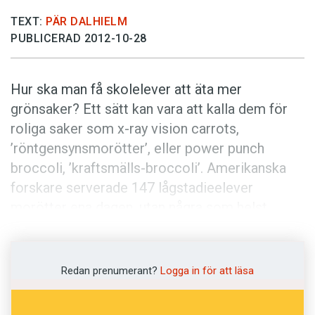
Anmäl till språkpolisen
TEXT:
PÄR DALHIELM
Föreslå nyord
PUBLICERAD 2012-10-28
Annonsera
Prenumerera
Hur ska man få skolelever att äta mer
grönsaker? Ett sätt kan vara att kalla dem för
Läs Språktidningen digitalt
roliga saker som x-ray vision carrots,
Press
’röntgensynsmorötter’, eller power punch
broccoli, ’kraftsmälls-­broccoli’. Amerikanska
forskare serverade 147 lågstadieelever
morötter ena dagen, utan några som helst
krusiduller. Nästa dag serverades morötterna
under sitt nya namn. Det visade sig att eleverna
då åt dubbelt så mycket av dem!
Redan prenumerant?
Logga in för att läsa
Tidigare forskning visar att även vuxna äter mer