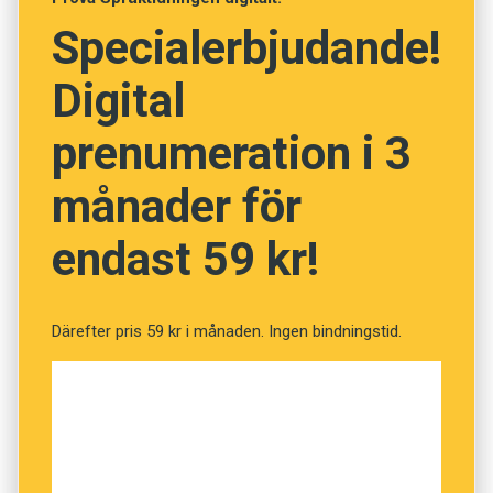
under sitt nya namn. Det visade sig att eleverna
Specialerbjudande!
då åt dubbelt så mycket av dem!
Digital
Tidigare forskning visar att även vuxna äter mer
om maten förses med ett namn eller något
prenumeration i 3
slags beskrivning.
månader för
endast 59 kr!
Därefter pris 59 kr i månaden. Ingen bindningstid.