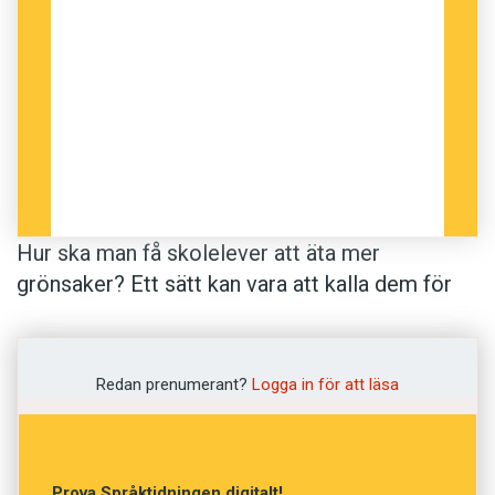
Hur ska man få skolelever att äta mer
grönsaker? Ett sätt kan vara att kalla dem för
roliga saker som x-ray vision carrots,
’röntgensynsmorötter’, eller power punch
broccoli, ’kraftsmälls-­broccoli’. Amerikanska
Redan prenumerant?
Logga in för att läsa
forskare serverade 147 lågstadieelever
morötter ena dagen, utan några som helst
krusiduller. Nästa dag serverades morötterna
Prova Språktidningen digitalt!