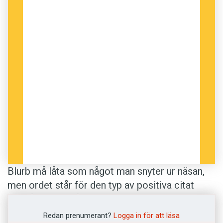
Blurb må låta som något man snyter ur näsan,
men ordet står för den typ av posi­tiva citat
som återfinns på böckers baksidor, i
filmannonser och liknande: ”Fantastisk
Redan prenumerant?
Logga in för att läsa