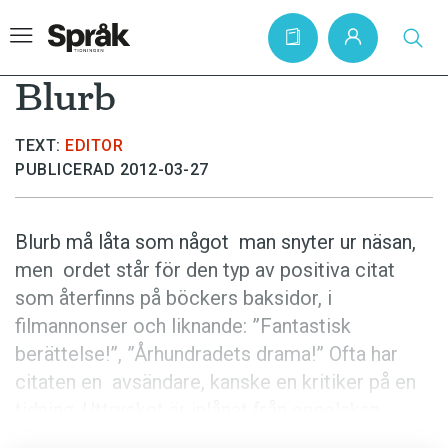
Blurb
TEXT:
EDITOR
Hem
PUBLICERAD 2012-03-27
Artiklar
Krönikor
Blurb må låta som något man snyter ur näsan,
men ordet står för den typ av posi­tiva citat
Språkfrågor
som återfinns på böckers baksidor, i
Skrivtips
filmannonser och liknande: ”Fantastisk
Bokrecensioner
berättelse!”, ”Århundradets drama!” Ofta har
citaten en avsändare, kanske en kritiker på en
Kviss
tidning. Uttrycket är in­lånat från engelskan.
Podden