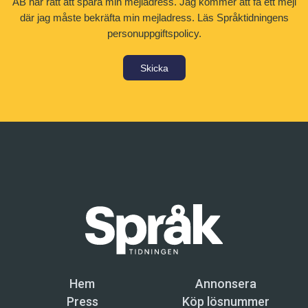
AB har rätt att spara min mejladress. Jag kommer att få ett mejl
där jag måste bekräfta min mejladress.
Läs Språktidningens
personuppgiftspolicy.
Skicka
Hem
Annonsera
Press
Köp lösnummer