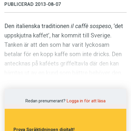
Anmäl till språkpolisen
PUBLICERAD 2013-08-07
Föreslå nyord
Annonsera
Den italienska traditionen
il caffè sospeso
, ’det
Prenumerera
uppskjutna kaffet’, har kommit till Sverige.
Tanken är att den som har varit lyckosam
Läs Språktidningen digitalt
betalar för en kopp kaffe som inte dricks. Den
Press
antecknas på kaféets griffeltavla där den kan
hämtas ut av en kund som bättre behöver den.
Tidningen Besöksliv beskriver fenomenet så
här: ”Bjudkaffe innebär att gäster kan betala för
en kopp kaffe, men låta bli att dricka den. I
Redan prenumerant?
Logga in för att läsa
stället kan hemlösa komma in och hämta
koppen.”
Prova Språktidningen digitalt!