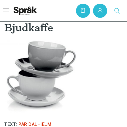
Bjudkaffe
Hem
Artiklar
Krönikor
Språkfrågor
Skrivtips
Bokrecensioner
Kviss
Podden
TEXT:
PÄR DALHIELM