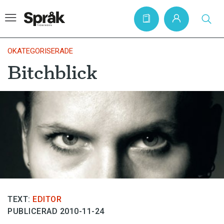
OKATEGORISERADE
Bitchblick
Hem
Artiklar
Krönikor
Språkfrågor
Skrivtips
Bokrecensioner
Kviss
TEXT:
EDITOR
Podden
PUBLICERAD 2010-11-24