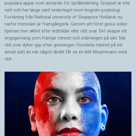
populära appar som används för språkinlärning. Greppet är inte
nytt och har länge varit vedertaget inom kognitiv psykologi.
Forskning från National university of Singa­pore förklarar nu
varför metoden är framgångsrik. Genom att först gissa ­söker
hjärnan mer aktivt ­efter ledtrådar eller rätt svar. Det skapar ett
engagemang som främjar minnet och inlärningen på sikt. När
rätt svar dyker upp efter gissningen förstärks minnet på ett
annat sätt än när någon direkt får se en bild tillsammans med
rätt…