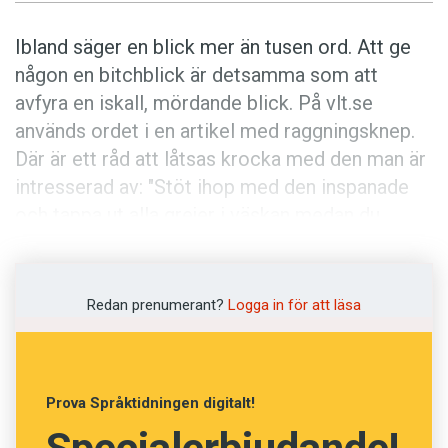
Anmäl till språkpolisen
Föreslå nyord
Ibland säger en blick mer än tusen ord. Att ge
någon en bitchblick är detsamma som att
Annonsera
avfyra en iskall, mördande blick. På vlt.se
Prenumerera
används ordet i en artikel med raggningsknep.
Läs Språktidningen digitalt
Där är ett råd att låtsas krocka med den man är
intresserad av: "Stöt ihop med den inspanade
Press
och tappa ut alla grejer i väskan medan du
säger: Åh, förlåt så mycket, jag är så klumpig!
Förhoppningsvis hjälper han/hon dig att plocka
upp sakerna och i värsta fall får du en
Redan prenumerant?
Logga in för att läsa
brännande bitchblick och en pinsam sorti."
Prova Språktidningen digitalt!