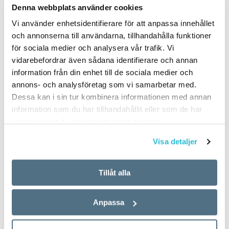
5 vanligaste
Denna webbplats använder cookies
Vi använder enhetsidentifierare för att anpassa innehållet
svenskspråkiga första
och annonserna till användarna, tillhandahålla funktioner
förnamnen för nyfödda
för sociala medier och analysera vår trafik. Vi
vidarebefordrar även sådana identifierare och annan
i Finland 2017
information från din enhet till de sociala medier och
annons- och analysföretag som vi samarbetar med.
Dessa kan i sin tur kombinera informationen med annan
TEXT:
ANDERS SVENSSON
information som du har tillhandahållit eller som de har
PUBLICERAD 2018-06-14
samlat in när du har använt deras tjänster.
Visa detaljer
Flickor
Tillåt alla
Ellen
Saga
Anpassa
Emma