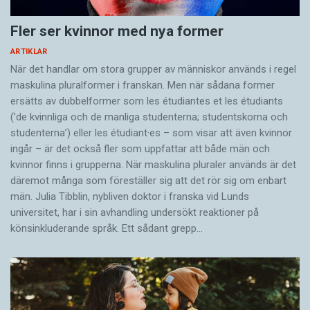
Fler ser kvinnor med nya former
ARTIKLAR
När det handlar om stora grupper av människor används i regel
maskulina pluralformer i franskan. Men när sådana ­former
ersätts av dubbel­former som les étudiantes et les étudiants
(’de kvinnliga och de manliga studenterna; studentskorna och
studenterna’) eller les étudiant·es – som visar att även kvinnor
ingår – är det också fler som uppfattar att både män och
kvinnor finns i grupperna. När maskulina pluraler används är det
där­emot många som föreställer sig att det rör sig om enbart
män. Julia Tibblin, nybliven doktor i franska vid Lunds
universitet, har i sin avhandling undersökt reaktioner på
könsinkluderande språk. Ett sådant grepp…