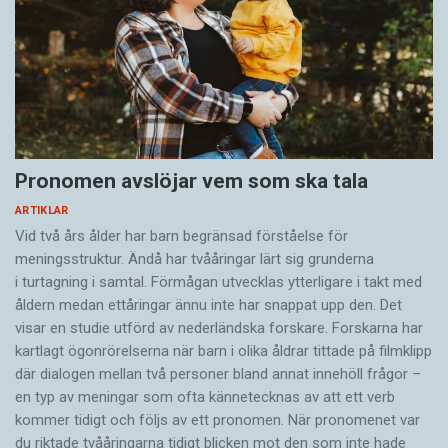
Pronomen avslöjar vem som ska tala
ARTIKLAR
Vid två års ålder har barn begränsad förståelse för
meningsstruktur. Ändå har tvååringar lärt sig grunderna
i turtagning i samtal. Förmågan utvecklas ytterligare i takt med
åldern medan ettåringar ännu inte har snappat upp den. Det
visar en studie utförd av nederländska forskare. Forskarna har
kartlagt ögonrörelserna när barn i olika åldrar tittade på filmklipp
där dialogen mellan två personer bland annat innehöll frågor –
en typ av meningar som ofta kännetecknas av att ett verb
kommer tidigt och följs av ett pronomen. När pronomenet var
du riktade tvååringarna tidigt blicken mot den som inte hade