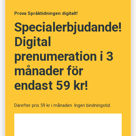
ha samlat på sig 200 000 inspelningstimmar när
Prova Språktidningen digitalt!
han avslutar projektet senare i år. Deb Roys mål
Specialerbjudande!
är att förstå hur barn lär sig språk, för att han
och andra forskare sedan ska kunna lära
Digital
robotar att tala.
prenumeration i 3
månader för
endast 59 kr!
Därefter pris 59 kr i månaden. Ingen bindningstid.