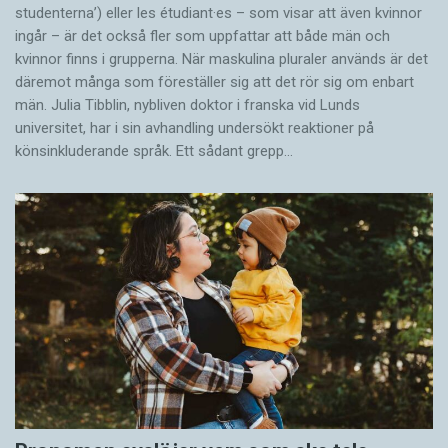
studenterna’) eller les étudiant·es – som visar att även kvinnor
ingår – är det också fler som uppfattar att både män och
kvinnor finns i grupperna. När maskulina pluraler används är det
där­emot många som föreställer sig att det rör sig om enbart
män. Julia Tibblin, nybliven doktor i franska vid Lunds
universitet, har i sin avhandling undersökt reaktioner på
könsinkluderande språk. Ett sådant grepp…