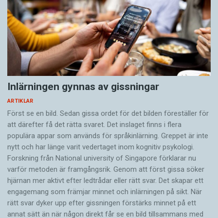
Inlärningen gynnas av gissningar
ARTIKLAR
Först se en bild. Sedan gissa ordet för det bilden föreställer för
att därefter få det rätta svaret. Det inslaget finns i flera
populära appar som används för språkinlärning. Greppet är inte
nytt och har länge varit vedertaget inom kognitiv psykologi.
Forskning från National university of Singa­pore förklarar nu
varför metoden är framgångsrik. Genom att först gissa ­söker
hjärnan mer aktivt ­efter ledtrådar eller rätt svar. Det skapar ett
engagemang som främjar minnet och inlärningen på sikt. När
rätt svar dyker upp efter gissningen förstärks minnet på ett
annat sätt än när någon direkt får se en bild tillsammans med