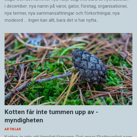
i december: nya namn på varor, gator, företag, organisationer,
nya termer, nya samman­sättningar och förkortningar, nya
modeord … Ingen kan allt, bara det vi har nytta…
Kotten får inte tummen upp av ­
myndigheten
ARTIKLAR
Kotten är inte ett lämpligt förnamn. Det anser Skatte­verket som