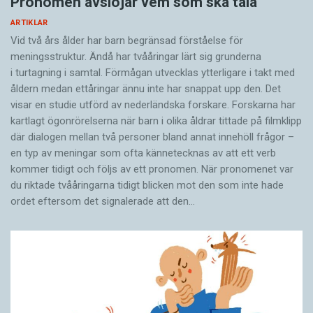
Pronomen avslöjar vem som ska tala
ARTIKLAR
Vid två års ålder har barn begränsad förståelse för
meningsstruktur. Ändå har tvååringar lärt sig grunderna
i turtagning i samtal. Förmågan utvecklas ytterligare i takt med
åldern medan ettåringar ännu inte har snappat upp den. Det
visar en studie utförd av nederländska forskare. Forskarna har
kartlagt ögonrörelserna när barn i olika åldrar tittade på filmklipp
där dialogen mellan två personer bland annat innehöll frågor –
en typ av meningar som ofta kännetecknas av att ett verb
kommer tidigt och följs av ett pronomen. När pronomenet var
du riktade tvååringarna tidigt blicken mot den som inte hade
ordet eftersom det ­signalerade att den…