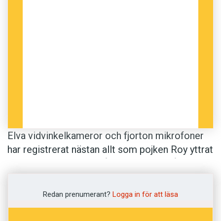
Elva vidvinkelkameror och fjorton mikrofoner
har registrerat nästan allt som pojken Roy yttrat
och gjort under sina två första levnadsår. Pappa
Deb Roy leder en grupp som utvecklar smarta
maskiner på MIT Media lab i USA. Han
Redan prenumerant?
Logga in för att läsa
dokumenterar när sonen, han själv och hans fru
samtalar hemma, och tror att han kommer att