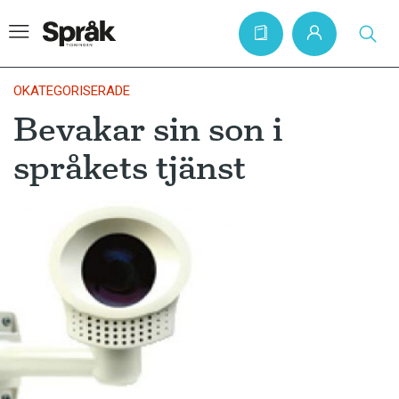
OKATEGORISERADE
Bevakar sin son i
Hem
språkets tjänst
Artiklar
Krönikor
Språkfrågor
Skrivtips
Bokrecensioner
Kviss
Podden