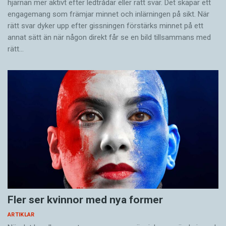
hjärnan mer aktivt ­efter ledtrådar eller rätt svar. Det skapar ett
engagemang som främjar minnet och inlärningen på sikt. När
rätt svar dyker upp efter gissningen förstärks minnet på ett
annat sätt än när någon direkt får se en bild tillsammans med
rätt…
Fler ser kvinnor med nya former
ARTIKLAR