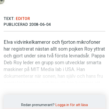
Anmäl till språkpolisen
Föreslå nyord
TEXT:
EDITOR
Annonsera
PUBLICERAD 2008-06-04
Prenumerera
Läs Språktidningen digitalt
Elva vidvinkelkameror och fjorton mikrofoner
Press
har registrerat nästan allt som pojken Roy yttrat
och gjort under sina två första levnadsår. Pappa
Deb Roy leder en grupp som utvecklar smarta
maskiner på MIT Media lab i USA. Han
dokumenterar när sonen, han själv och hans fru
samtalar hemma, och tror att han kommer att
ha samlat på sig 200 000 inspelningstimmar när
han avslutar projektet senare i år. Deb Roys mål
är att förstå hur barn lär sig språk, för att han
Redan prenumerant?
Logga in för att läsa