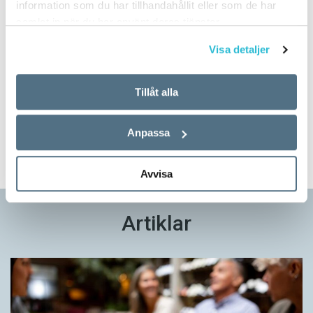
information som du har tillhandahållit eller som de har
samlat in när du har använt deras tjänster.
Visa detaljer
Prova på!
Tidningen i brevlådan plus tillgång till webben och digital
Tillåt alla
läsning med vår app
Anpassa
TVÅ NUMMER FÖR 129 KR!
Avvisa
Artiklar