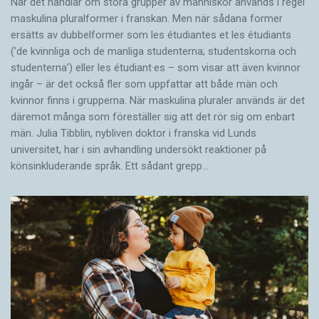
När det handlar om stora grupper av människor används i regel
maskulina pluralformer i franskan. Men när sådana ­former
ersätts av dubbel­former som les étudiantes et les étudiants
(’de kvinnliga och de manliga studenterna; studentskorna och
studenterna’) eller les étudiant·es – som visar att även kvinnor
ingår – är det också fler som uppfattar att både män och
kvinnor finns i grupperna. När maskulina pluraler används är det
där­emot många som föreställer sig att det rör sig om enbart
män. Julia Tibblin, nybliven doktor i franska vid Lunds
universitet, har i sin avhandling undersökt reaktioner på
könsinkluderande språk. Ett sådant grepp…