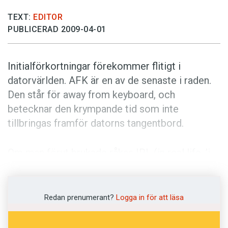
Anmäl till språkpolisen
TEXT:
EDITOR
Föreslå nyord
PUBLICERAD 2009-04-01
Annonsera
Prenumerera
Initialförkortningar förekommer flitigt i
Läs Språktidningen digitalt
datorvärlden. AFK är en av de senaste i raden.
Den står för away from keyboard, och
Press
betecknar den krympande tid som inte
tillbringas framför datorns tangentbord.
Om man förut brukade råkas IRL (in real life, ’i
verkliga livet’), möts man nu i stället AFK. Och
det gäller att hänga med i akronymerna. Det fick
åklagaren i den nyligen avslutade rättegången
Redan prenumerant?
Logga in för att läsa
mot Pirate Bay bittert erfara. Hans försök att
smyga in på de åtalades sida genom att slänga