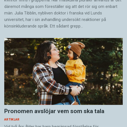
kvinnor finns i grupperna. När maskulina pluraler används är det
där­emot många som föreställer sig att det rör sig om enbart
män. Julia Tibblin, nybliven doktor i franska vid Lunds
universitet, har i sin avhandling undersökt reaktioner på
könsinkluderande språk. Ett sådant grepp…
Pronomen avslöjar vem som ska tala
ARTIKLAR
Vid två års ålder har barn begränsad förståelse för