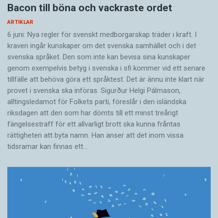
Bacon till böna och vackraste ordet
ARTIKLAR
6 juni: Nya regler för svenskt medborgarskap träder i kraft. I
kraven ingår kunskaper om det svenska samhället och i det
svenska språket. Den som inte kan bevisa sina kunskaper
genom exempelvis betyg i svenska i sfi kommer vid ett senare
tillfälle att behöva göra ett språktest. Det är ännu inte klart när
provet i svenska ska införas. Sigurður Helgi Pálmason,
alltingsledamot för Folkets parti, föreslår i den isländska
riksdagen att den som har dömts till ett minst treårigt
fängelsestraff för ett allvarligt brott ska kunna fråntas
rättigheten att byta namn. Han anser att det inom vissa
tidsramar kan finnas ett…