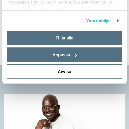
information som du har tillhandahållit eller som de har
samlat in när du har använt deras tjänster.
Prova på!
Visa detaljer
Tidningen i brevlådan plus tillgång till webben och digital
läsning med vår app
Tillåt alla
TVÅ NUMMER FÖR 129 KR!
Anpassa
Avvisa
Artiklar