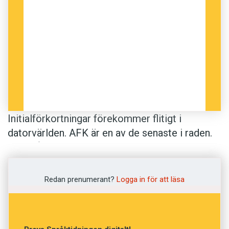
Initialförkortningar förekommer flitigt i
datorvärlden. AFK är en av de senaste i raden.
Den står för away from keyboard, och
betecknar den krympande tid som inte
tillbringas framför datorns tangentbord.
Redan prenumerant?
Logga in för att läsa
Om man förut brukade råkas IRL (in real life, ’i
verkliga livet’), möts man nu i stället AFK. Och