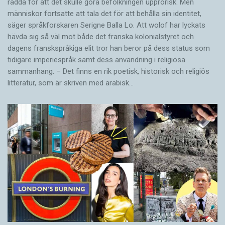
rädda för att det skulle göra befolkningen upprorisk. Men
människor fortsatte att tala det för att behålla sin identitet,
säger språkforskaren Serigne Balla Lo. Att wolof har lyckats
hävda sig så väl mot både det franska kolonialstyret och
dagens franskspråkiga elit tror han beror på dess status som
tidigare imperiespråk samt dess användning i religiösa
sammanhang. – Det finns en rik poetisk, historisk och reli­giös
litteratur, som är skriven med arabisk…