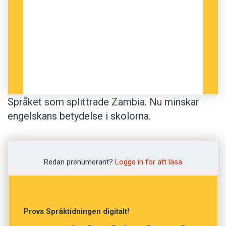
Språket som splittrade Zambia. Nu minskar
engelskans betydelse i skolorna.
PLUS:
Redan prenumerant?
Logga in för att läsa
» Så uppfanns alfabetet
» Konsten att skriva om pengar
Prova Språktidningen digitalt!