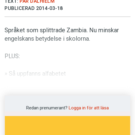
TEXT:
PÄR DALHIELM
Anmäl till språkpolisen
PUBLICERAD 2014-03-18
Föreslå nyord
Annonsera
Språket som splittrade Zambia. Nu minskar
Prenumerera
engelskans betydelse i skolorna.
Läs Språktidningen digitalt
PLUS:
Press
» Så uppfanns alfabetet
» Konsten att skriva om pengar
» Dialektforskaren Ernst Wigforss
Redan prenumerant?
Logga in för att läsa
» Fredrik Lindström om småländska