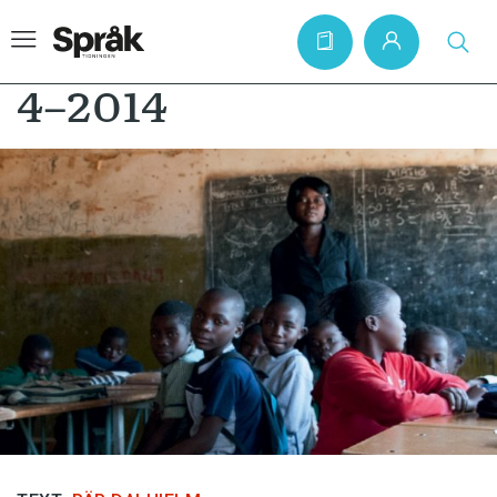
4–2014
Hem
Artiklar
Krönikor
Språkfrågor
Skrivtips
Bokrecensioner
Kviss
Podden