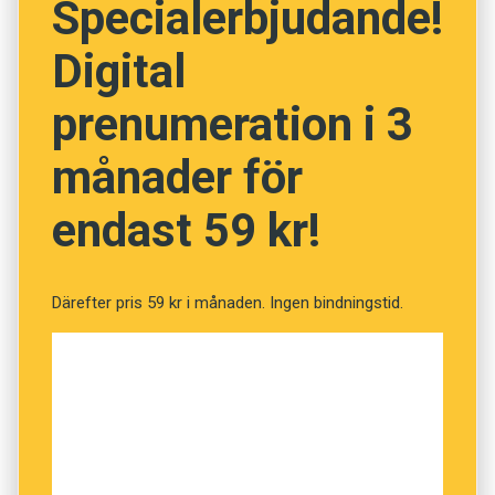
Specialerbjudande!
» Dialektforskaren Ernst Wigforss
Digital
» Fredrik Lindström om småländska
prenumeration i 3
månader för
endast 59 kr!
Därefter pris 59 kr i månaden. Ingen bindningstid.