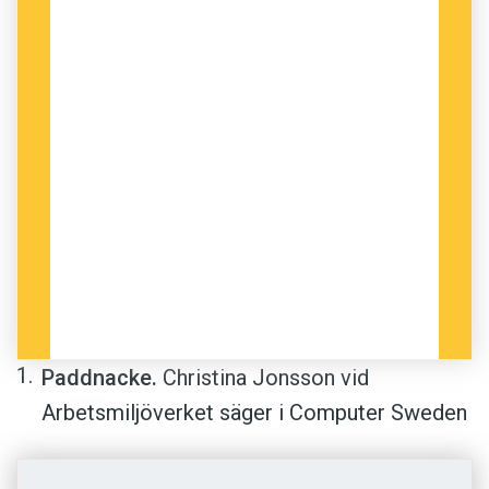
Paddnacke.
Christina Jonsson vid
Arbetsmiljöverket säger i Computer Sweden
att surfplattor kan orsaka problem: ”Om man
ersätter mus med att interagera med en