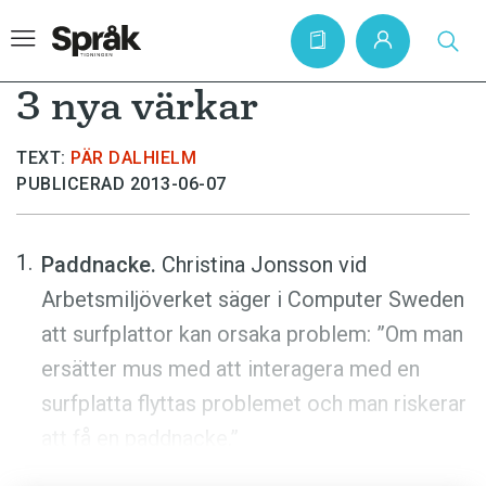
3 nya värkar
TEXT:
PÄR DALHIELM
Hem
PUBLICERAD 2013-06-07
Artiklar
Krönikor
Paddnacke.
Christina Jonsson vid
Språkfrågor
Arbetsmiljöverket säger i Computer Sweden
att surfplattor kan orsaka problem: ”Om man
Skrivtips
ersätter mus med att interagera med en
Bokrecensioner
surfplatta flyttas problemet och man riskerar
Kviss
att få en paddnacke.”
Podden
Klösbräda.
Ingemar Wahlström berättar i ett