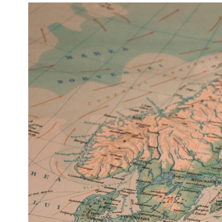
Kviss
Podden
Anmäl till 
Föreslå nyo
Annonsera
Prenumerer
Läs Språkti
Press