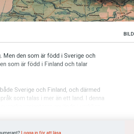
BILD
g. Men den som är född i Sverige och
den som är född i Finland och talar
 i både Sverige och Finland, och därmed
pråk som talas i mer än ett land. I denna
 svenska varianterna används i verkliga
lat in och analyserat dialoger inom tre
 vård.
numerant?
Logga in för att läsa