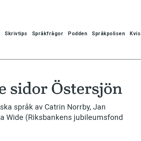
Skrivtips
Språkfrågor
Podden
Språkpolisen
Kvis
 sidor Östersjön
riska språk av Catrin Norrby, Jan
la Wide (Riksbankens jubileumsfond
oner