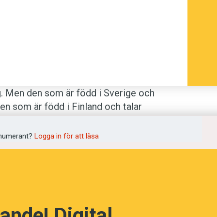
g. Men den som är född i Sverige och
den som är född i Finland och talar
numerant?
Logga in för att läsa
 i både Sverige och Finland, och därmed
pråk som talas i mer än ett land. I denna
 svenska varianterna används i verkliga
lat in och analyserat dialoger inom tre
 vård.
ande! Digital