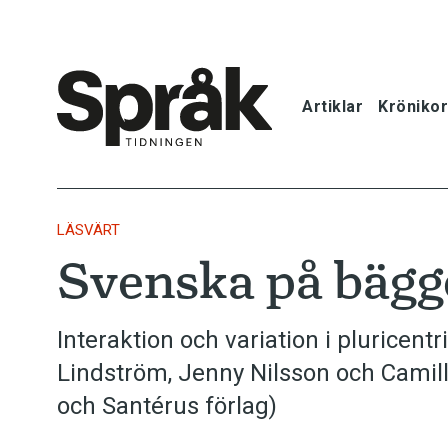
Artiklar
Krönikor
Hem
Artiklar
LÄSVÄRT
Svenska på bägge
Krönikor
Språkfrågor
Interaktion och variation i pluricent
Lindström, Jenny Nilsson och Camil
Skrivtips
och Santérus förlag)
Bokrecensi