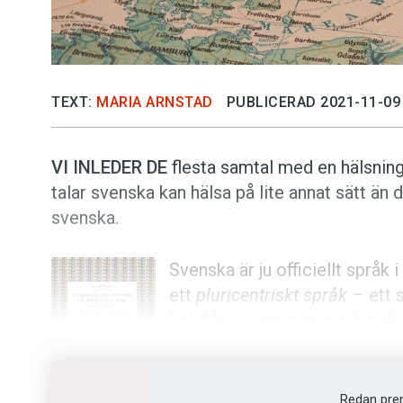
TEXT:
MARIA ARNSTAD
PUBLICERAD 2021-11-09
VI INLEDER DE
flesta samtal med en hälsnin
talar svenska kan hälsa på lite annat sätt än 
svenska.
Svenska är ju officiellt språk
ett
pluricentriskt språk
– ett s
bok får vi veta mer om hur de
samtal. Språkforskare har spe
områden: service, lärande och
Redan pre