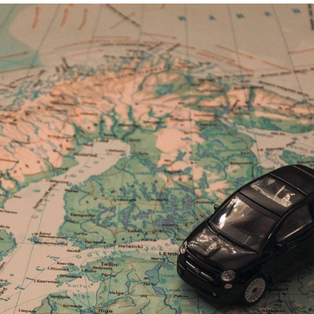
språkpolisen
rd
a
dningen digitalt