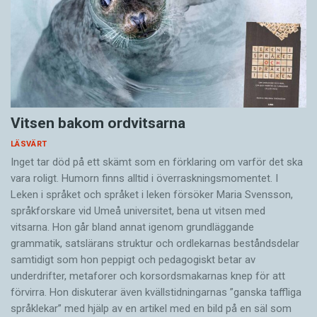
Vitsen bakom ordvitsarna
LÄSVÄRT
Inget tar död på ett skämt som en förklaring om varför det ska
vara roligt. Humorn finns alltid i överrask­ningsmomentet. I
Leken i språket och språket i leken för­söker Maria Svensson,
språkforskare vid Umeå universitet, bena ut vitsen med
vitsarna. Hon går bland annat igenom grundläggande
grammatik, satslärans struktur och ord­lekarnas beståndsdelar
samtidigt som hon peppigt och pedagogiskt betar av
underdrifter, meta­forer och korsords­makarnas knep för att
förvirra. Hon diskuterar även ­kvällstidningarnas ”ganska taffliga
språklekar” med hjälp av en artikel med en bild på en säl som