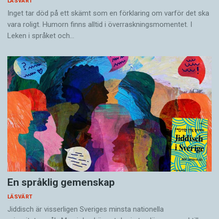
LÄSVÄRT
Inget tar död på ett skämt som en förklaring om varför det ska
vara roligt. Humorn finns alltid i överrask­ningsmomentet. I
Leken i språket och…
En språklig gemenskap
LÄSVÄRT
Jiddisch är visserligen Sveriges minsta nationella