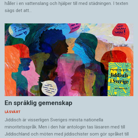
håller i en vatten­slang och hjälper till med städningen. I ­texten
sägs det att…
En språklig gemenskap
LÄSVÄRT
Jiddisch är visserligen Sveriges minsta nationella
minoritetsspråk. Men i den här antologin tas läsaren med till
Jiddischland och möten med jiddischister som gör språket till