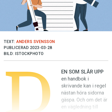
Anmäl till språkpolisen
Föreslå nyord
Annonsera
Prenumerera
Läs Språktidningen digitalt
TEXT:
ANDERS SVENSSON
PUBLICERAD 2023-03-28
Press
BILD: ISTOCKPHOTO
D
EN SOM SLÅR UPP
en handbok i
skrivande kan i regel
nästan höra sidorna
gäspa. Och om det är
en vägledning till