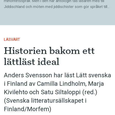
minoritetsspråk. Men i den här antologin tas läsaren med till
Jiddischland och möten med jiddischister som gör språket till…
LÄSVÄRT
Historien bakom ett
lättläst ideal
Anders Svensson har läst Lätt svenska
i Finland av Camilla Lindholm, Marja
Kivilehto och Satu Siltaloppi (red.)
(Svenska litteratur­sällskapet i
Finland/Morfem)