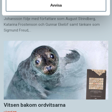
Avvisa
LÄSVÄRT
I boken Om skrivande slår psykoanalytikern Per Magnus
Johansson följe med författare som August Strindberg,
Katarina Frostenson och Gunnar Ekelöf samt tänkare som
Sigmund Freud,…
Vitsen bakom ordvitsarna