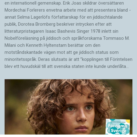
en internationell gemenskap. Erik Joas skildrar översättaren
Morde­chai Forlerers envetna arbete med att presentera bland ­
annat Selma Lagerlöfs författarskap för en jiddisch­talande
publik, Dorotea Bromberg beskriver intrycken efter att
litteraturpristagaren Isaac Bashevis Singer 1978 inlett sin
Nobelföreläsning på jiddisch och språkforskarna Tommaso M.
Milani och Kenneth Hyltenstam berättar om den
motståndskantade vägen mot att ge jiddisch status som
minoritetsspråk. Deras slutsats är att ”kopplingen till Förintelsen
blev ett huvud­skäl till att svenska staten inte kunde underlåta…