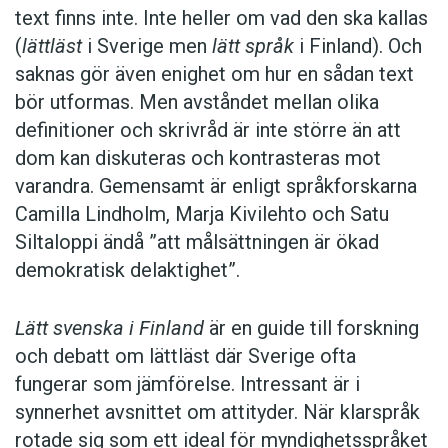
text finns inte. Inte heller om vad den ska kallas
(
lättläst
i Sverige men
lätt språk
i Finland). Och
saknas gör även enighet om hur en sådan text
bör utformas. Men avståndet mellan olika
definitioner och skrivråd är inte större än att
dom kan diskuteras och kontrasteras mot
varandra. Gemensamt är enligt språkforskarna
Camilla Lindholm, Marja Kivilehto och Satu
Siltaloppi ändå ”att målsättningen är ökad
demokratisk delaktighet”.
Lätt svenska i Finland
är en guide till forskning
och debatt om lättläst där ­Sverige ofta
fungerar som jämförelse. ­Intressant är i
synnerhet ­avsnittet om attityder. När klar­språk
rotade sig som ett ideal för myndighetsspråket