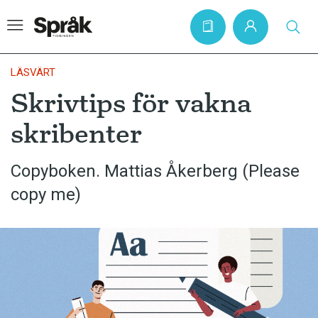
LÄSVÄRT
Skrivtips för vakna
Hem
skribenter
Artiklar
Krönikor
Copyboken. Mattias Åkerberg (Please
copy me)
Språkfrågor
Skrivtips
Bokrecensioner
Kviss
Podden