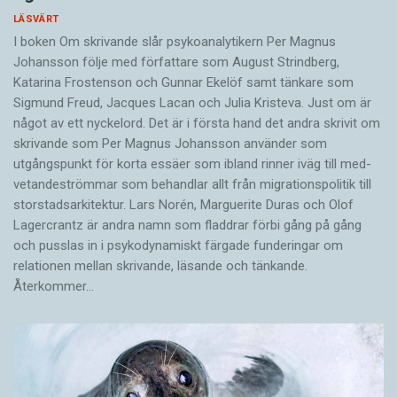
LÄSVÄRT
I boken Om skrivande slår psykoanalytikern Per Magnus
Johansson följe med författare som August Strindberg,
Katarina Frostenson och Gunnar Ekelöf samt tänkare som
Sigmund Freud, Jacques Lacan och Julia Kristeva. Just om är
något av ett nyckelord. Det är i första hand det andra skrivit om
skrivande som Per Magnus Johansson använder som
utgångspunkt för korta essäer som ibland rinner iväg till med­
vetandeströmmar som behandlar allt från migrationspolitik till
storstadsarkitektur. Lars Norén, Marguerite Duras och Olof
Lagercrantz är andra namn som fladdrar förbi gång på gång
och pusslas in i psykodynamiskt färgade funderingar om
relationen mellan skrivande, läsande och tänkande.
Återkommer…