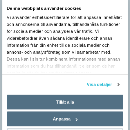
Berättelsen är nu ett säljverktyg
Denna webbplats använder cookies
LÄSVÄRT
Vi använder enhetsidentifierare för att anpassa innehållet
Narrativ, ’berättelse; subjektivt färgad uppfattning’, var en av
och annonserna till användarna, tillhandahålla funktioner
nykomlingarna i 2026 års upplaga av Svenska Akademiens
för sociala medier och analysera vår trafik. Vi
ordlista, SAOL. Som adjektiv har narrativ, ’berättande’, funnits
vidarebefordrar även sådana identifierare och annan
med…
information från din enhet till de sociala medier och
annons- och analysföretag som vi samarbetar med.
Dessa kan i sin tur kombinera informationen med annan
information som du har tillhandahållit eller som de har
samlat in när du har använt deras tjänster.
Visa detaljer
Tillåt alla
Anpassa
Egna tankar om andras skrivande