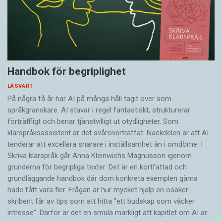
Handbok för begriplighet
LÄSVÄRT
På några få år har AI på många håll tagit över som
språkgranskare. AI stavar i regel fantastiskt, strukturerar
förträffligt och benar tjänstvilligt ut otydligheter. Som
klarspråksassistent är det svår­överträffat. Nack­delen är att AI
tenderar att excellera snarare i inställsamhet än i omdöme. I
Skriva klarspråk går Anna Kleinwichs Magnusson igenom
grunderna för begripliga texter. Det är en kortfattad och
grundläggande handbok där dom konkreta exemplen gärna
hade fått vara fler. Frågan är hur mycket hjälp en osäker
skribent får av tips som att hitta ”ett budskap som väcker
intresse”. Därför är det en smula märkligt att kapitlet om AI är…