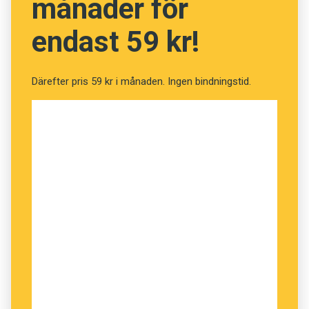
månader för
endast 59 kr!
Därefter pris 59 kr i månaden. Ingen bindningstid.
Kanske är det
Copyboken
som studenter och
elever borde få i händerna i stället. Här guidar
copywritern Mattias Åkerberg till reklamtexter
som ska roa, informera, fängsla och – framför
allt – sälja. Men knepen har en given plats i
varje skribents repertoar.
Skriv (nästan) som du talar. Låt aktiva verb göra
jobbet. Skapa rytm. Ransonera adjektiv och
adverb. Strössla med bildspråk. Kapa
kommatecknen och sätt hellre punkt. Stryk
(nästan alltid) första meningen. Hitta en