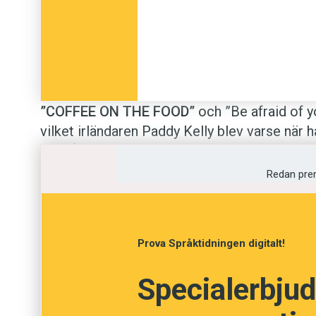
”C
OFFEE ON THE FOOD”
och ”Be afraid of y
vilket irländaren Paddy Kelly blev varse när h
också det svenska dilemmat: den allmänt hög
vilket resulterar i reklamtexter med en unik t
Redan pre
för att förfasas över märkligheterna börjar 
skyltar, annonser, lappar …
Prova Språktidningen digitalt!
Och i takt med att han b
den tokiga svengelskan 
Specialerbjud
och deras livsstil.