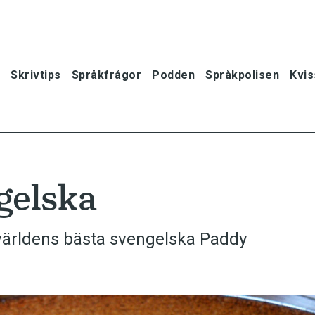
Skrivtips
Språkfrågor
Podden
Språkpolisen
Kvis
gelska
världens bästa svengelska Paddy
oner