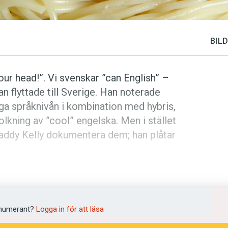
BILD
our head!”. Vi svenskar ”can English” –
an flyttade till Sverige. Han noterade
a språknivån i kombination med hybris,
olkning av ”cool” engelska. Men i stället
Paddy Kelly dokumentera dem; han plåtar
lir mer och mer svensk till sinnes, blir
också ett sätt att närma sig svenskarna
numerant?
Logga in för att läsa