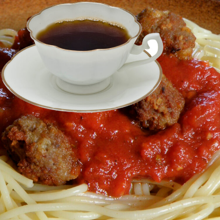
språkpolisen
rd
a
dningen digitalt