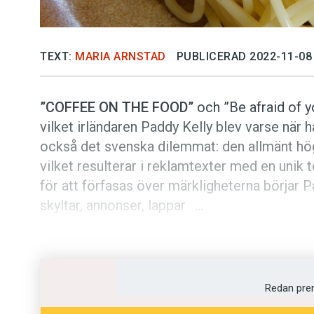
TEXT:
MARIA ARNSTAD
PUBLICERAD 2022-11-08
”C
OFFEE ON THE FOOD”
och ”Be afraid of y
vilket irländaren Paddy Kelly blev varse när h
också det svenska dilemmat: den allmänt hög
vilket resulterar i reklamtexter med en unik t
för att förfasas över märkligheterna börjar 
skyltar, annonser, lappar …
Och i takt med att han b
den tokiga svengelskan 
och deras livsstil.
Redan pre