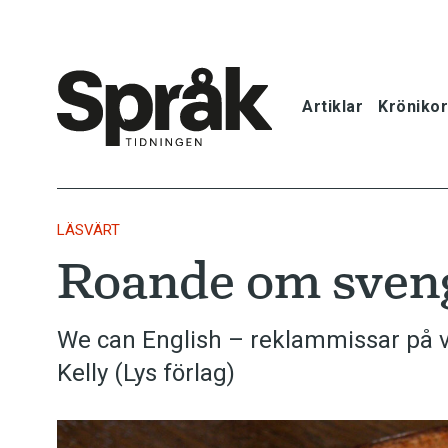
Artiklar
Krönikor
Hem
Artiklar
LÄSVÄRT
Roande om sven
Krönikor
Språkfrågor
We can English – reklam­missar på 
Kelly (Lys förlag)
Skrivtips
Bokrecensi