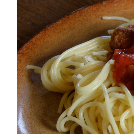
Kviss
Podden
Anmäl till 
Föreslå nyo
Annonsera
Prenumerer
Läs Språkti
Press