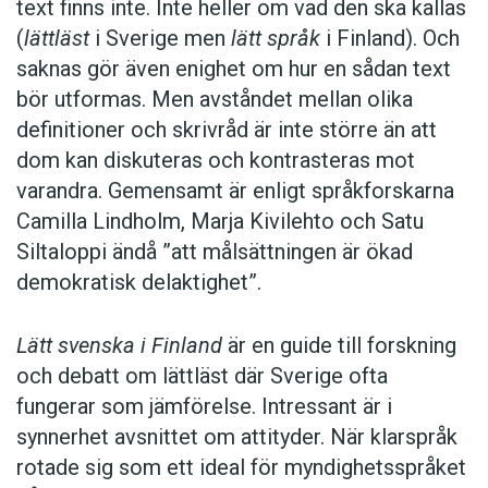
text finns inte. Inte heller om vad den ska kallas
(
lättläst
i Sverige men
lätt språk
i Finland). Och
saknas gör även enighet om hur en sådan text
bör utformas. Men avståndet mellan olika
definitioner och skrivråd är inte större än att
dom kan diskuteras och kontrasteras mot
varandra. Gemensamt är enligt språkforskarna
Camilla Lindholm, Marja Kivilehto och Satu
Siltaloppi ändå ”att målsättningen är ökad
demokratisk delaktighet”.
Lätt svenska i Finland
är en guide till forskning
och debatt om lättläst där ­Sverige ofta
fungerar som jämförelse. ­Intressant är i
synnerhet ­avsnittet om attityder. När klar­språk
rotade sig som ett ideal för myndighetsspråket