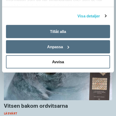
LÄSVÄRT
samlat in när du har använt deras tjänster.
I boken Om skrivande slår psykoanalytikern Per Magnus
Visa detaljer
Johansson följe med författare som August Strindberg,
Katarina Frostenson och Gunnar Ekelöf samt tänkare som
Sigmund Freud,…
Tillåt alla
Anpassa
Avvisa
Vitsen bakom ordvitsarna
LÄSVÄRT