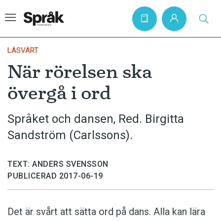
LÄSVÄRT
När rörelsen ska
Hem
övergå i ord
Artiklar
Krönikor
Språket och dansen, Red. Birgitta
Sandström (Carlssons).
Språkfrågor
Skrivtips
TEXT: ANDERS SVENSSON
Bokrecensioner
PUBLICERAD 2017-06-19
Kviss
Podden
Det är svårt att sätta ord på dans. Alla kan lära