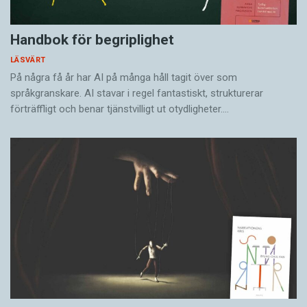
Handbok för begriplighet
LÄSVÄRT
På några få år har AI på många håll tagit över som
språkgranskare. AI stavar i regel fantastiskt, strukturerar
förträffligt och benar tjänstvilligt ut otydligheter.…