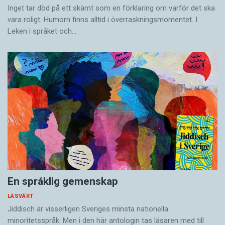
Inget tar död på ett skämt som en förklaring om varför det ska
vara roligt. Humorn finns alltid i överrask­ningsmomentet. I
Leken i språket och…
En språklig gemenskap
LÄSVÄRT
Jiddisch är visserligen Sveriges minsta nationella
minoritetsspråk. Men i den här antologin tas läsaren med till