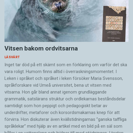
Vitsen bakom ordvitsarna
LÄSVÄRT
Inget tar död på ett skämt som en förklaring om varför det ska
vara roligt. Humorn finns alltid i överrask­ningsmomentet. I
Leken i språket och språket i leken för­söker Maria Svensson,
språkforskare vid Umeå universitet, bena ut vitsen med
vitsarna. Hon går bland annat igenom grundläggande
grammatik, satslärans struktur och ord­lekarnas beståndsdelar
samtidigt som hon peppigt och pedagogiskt betar av
underdrifter, meta­forer och korsords­makarnas knep för att
förvirra. Hon diskuterar även ­kvällstidningarnas ”ganska taffliga
språklekar” med hjälp av en artikel med en bild på en säl som