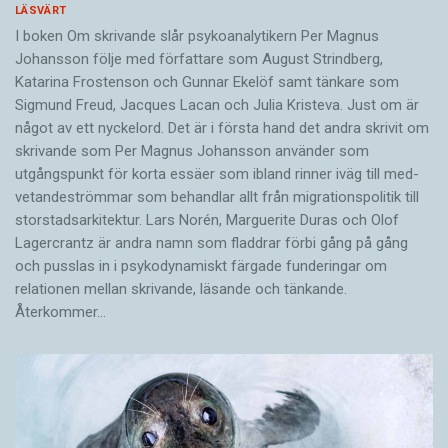
LÄSVÄRT
I boken Om skrivande slår psykoanalytikern Per Magnus
Johansson följe med författare som August Strindberg,
Katarina Frostenson och Gunnar Ekelöf samt tänkare som
Sigmund Freud, Jacques Lacan och Julia Kristeva. Just om är
något av ett nyckelord. Det är i första hand det andra skrivit om
skrivande som Per Magnus Johansson använder som
utgångspunkt för korta essäer som ibland rinner iväg till med­
vetandeströmmar som behandlar allt från migrationspolitik till
storstadsarkitektur. Lars Norén, Marguerite Duras och Olof
Lagercrantz är andra namn som fladdrar förbi gång på gång
och pusslas in i psykodynamiskt färgade funderingar om
relationen mellan skrivande, läsande och tänkande.
Återkommer…