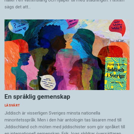
håller i en vatten­slang och hjälper till med städningen. I ­texten
sägs det att…
En språklig gemenskap
LÄSVÄRT
Jiddisch är visserligen Sveriges minsta nationella
minoritetsspråk. Men i den här antologin tas läsaren med till
Jiddischland och möten med jiddischister som gör språket till
en internationell gemenskap. Erik Joas skildrar översättaren