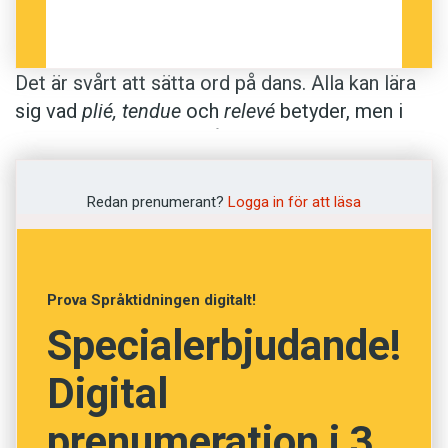
Det är svårt att sätta ord på dans. Alla kan lära
sig vad
plié, tendue
och
relevé
betyder, men i
undervisningen blir språket ofta personligt. Det
kan handla om allt från rytmiserade ljud som
bam bam bam
till meningar som
jag spottar till
Redan prenumerant?
Logga in för att läsa
kvinnan som sitter där i hörnet
. I dansens värld
behöver inte
spotta
röra sig om en loska. Den
som
spottar
riktar uppmärksamheten åt ett
Prova Språktidningen digitalt!
visst håll – ett verb som bildats till engelskans
Specialerbjudande!
spotlight
.
Digital
I denna antologi skildras dansens språk av olika
forskare. Texterna är bland annat baserade på
prenumeration i 3