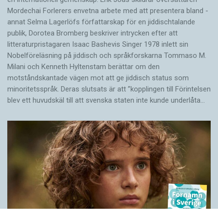
Morde­chai Forlerers envetna arbete med att presentera bland ­
annat Selma Lagerlöfs författarskap för en jiddisch­talande
publik, Dorotea Bromberg beskriver intrycken efter att
litteraturpristagaren Isaac Bashevis Singer 1978 inlett sin
Nobelföreläsning på jiddisch och språkforskarna Tommaso M.
Milani och Kenneth Hyltenstam berättar om den
motståndskantade vägen mot att ge jiddisch status som
minoritetsspråk. Deras slutsats är att ”kopplingen till Förintelsen
blev ett huvud­skäl till att svenska staten inte kunde underlåta…