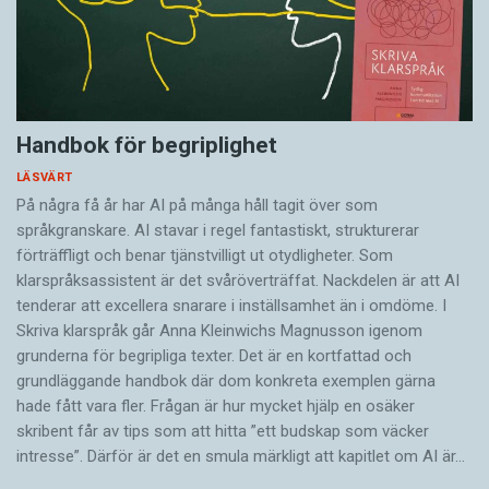
Handbok för begriplighet
LÄSVÄRT
På några få år har AI på många håll tagit över som
språkgranskare. AI stavar i regel fantastiskt, strukturerar
förträffligt och benar tjänstvilligt ut otydligheter. Som
klarspråksassistent är det svår­överträffat. Nack­delen är att AI
tenderar att excellera snarare i inställsamhet än i omdöme. I
Skriva klarspråk går Anna Kleinwichs Magnusson igenom
grunderna för begripliga texter. Det är en kortfattad och
grundläggande handbok där dom konkreta exemplen gärna
hade fått vara fler. Frågan är hur mycket hjälp en osäker
skribent får av tips som att hitta ”ett budskap som väcker
intresse”. Därför är det en smula märkligt att kapitlet om AI är…