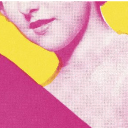
språkpolisen
rd
a
dningen digitalt