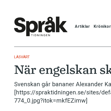
Artiklar
Krönikor
Hem
Artiklar
LÄSVÄRT
När engelskan s
Krönikor
Språkfrågor
Svenskan går bananer Alexander Kat
[https://spraktidningen.se/sites/def
Skrivtips
774_0.jpg?itok=mkfEZimw]
Bokrecensi