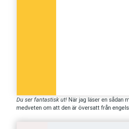
framhåller, det finns aldrig bara
ett
rätt. Språk
Du ser fantastisk ut!
När jag läser en sådan me
medveten om att den är översatt från engelska
snygg du är!
är en bättre översättning av
You