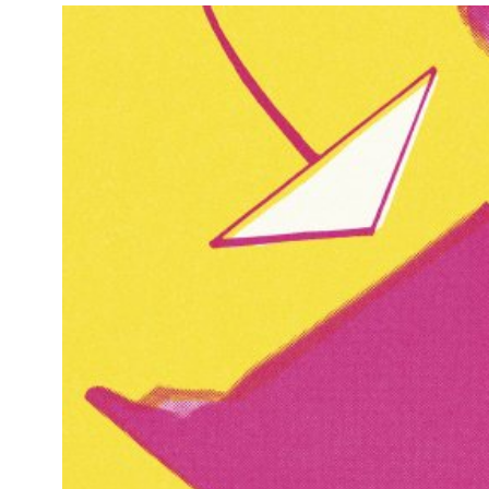
Kviss
Podden
Anmäl till 
Föreslå nyo
Annonsera
Prenumerer
Läs Språkti
Press