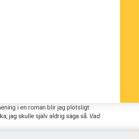
et slingrar sig ständigt.
ning i en roman blir jag plötsligt
; jag skulle själv aldrig säga så.
Vad
 look great
, tänker jag lite förnumstigt.