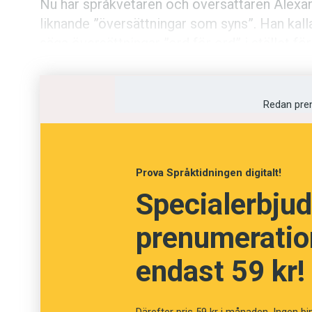
Nu har språkvetaren och översättaren Alexa
liknande ”översättningar som syns”. Han kall
säga översättningar ”ord för ord” i stället fö
att sådana synliga översättningar inte alltid ä
budskapet.
Redan pre
Insprängt i den löpande texten – ungefär på 
Katourgi uttryck och meningar på översättn
under sitt yrkesliv. Under varje exempel finns
Prova Språktidningen digitalt!
svensk översättning i fetstil, som här:
Specialerbjud
Vilken underbar dag för att simma.
prenumeration
Vilket badväder.
endast 59 kr!
Jag är kall.
Jag fryser.
Därefter pris 59 kr i månaden. Ingen bi