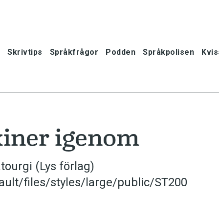
Skrivtips
Språkfrågor
Podden
Språkpolisen
Kvis
kiner igenom
ourgi (Lys förlag)
ault/files/styles/large/public/ST200
oner