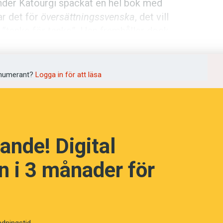
nder Katourgi späckat en hel bok med
ar det för
översättningssvenska
, det vill
r ”tanke för tanke”. Han framhåller dock
r dåliga i sig, men de kan dra fokus ifrån
numerant?
Logga in för att läsa
varannan sida – listar Alexander
ingssvenska som han har samlat på sig
 ett förslag på så kallad
idiomatisk
ande! Digital
 i 3 månader för
ndningstid.